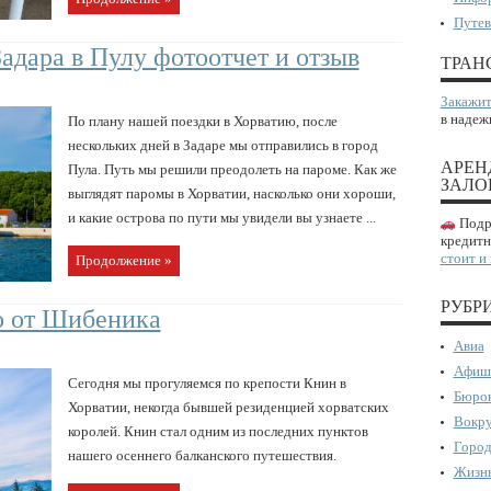
Путев
адара в Пулу фотоотчет и отзыв
ТРАН
Закажит
в надеж
По плану нашей поездки в Хорватию, после
нескольких дней в Задаре мы отправились в город
АРЕН
Пула. Путь мы решили преодолеть на пароме. Как же
ЗАЛО
выглядят паромы в Хорватии, насколько они хороши,
и какие острова по пути мы увидели вы узнаете ...
Подро
кредитн
стоит и
Продолжение »
РУБР
о от Шибеника
Авиа
Афиш
Сегодня мы прогуляемся по крепости Книн в
Бюрок
Хорватии, некогда бывшей резиденцией хорватских
Вокру
королей. Книн стал одним из последних пунктов
Город
нашего осеннего балканского путешествия.
Жизнь