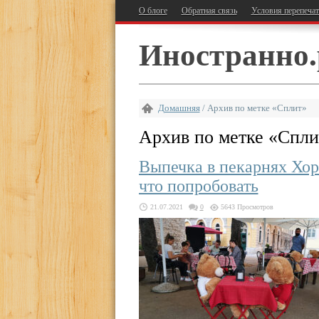
О блоге
Обратная связь
Условия перепеча
Иностранно.
Домашняя
/
Архив по метке «Сплит»
Архив по метке «
Спли
Выпечка в пекарнях Хор
что попробовать
21.07.2021
0
5643 Просмотров