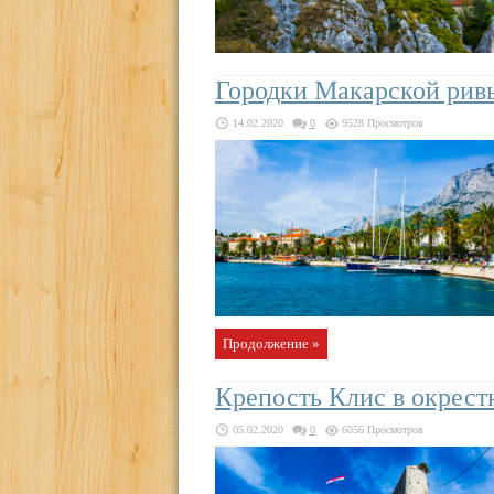
Городки Макарской ривь
14.02.2020
0
9528 Просмотров
Продолжение »
Крепость Клис в окрест
05.02.2020
0
6056 Просмотров