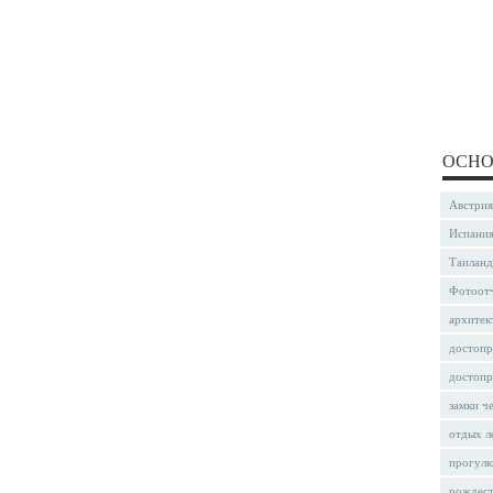
ОСНО
Австрия
Испани
Таиланд
Фотоот
архитек
достопр
достопр
замки ч
отдых л
прогулк
рождес