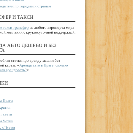
одители по городам и странам
СФЕР И ТАКСИ
е такси трансфер
из любого аэропорта мира
ной компании с круглосуточной поддержкой.
ДА АВТО ДЕШЕВО И БЕЗ
ГА
бная статья про аренду машин без
ой карты: «
Аренда авто в Праге: сколько
 как арендовать?
«
ИКИ
а Праги
ратия
г света
а Чехии
 в Чехии