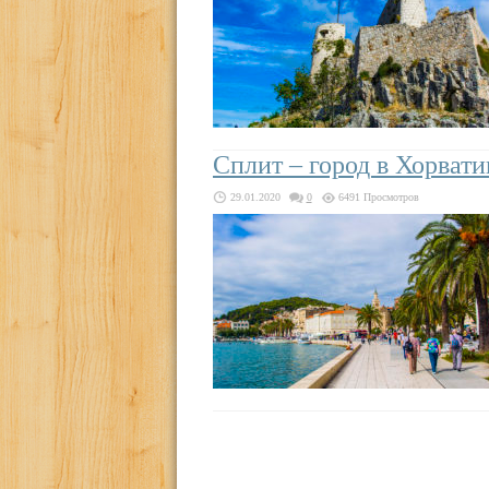
Сплит – город в Хорват
29.01.2020
0
6491 Просмотров