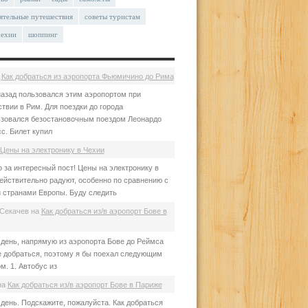
ятельные путешествия
советы туристам
чехии
шоппинг
а
Как добраться из аэропорта Фьюмичино до Рима
азад пользовался этим аэропортом при
твии в Рим. Для поездки до города
зовался безостановочным поездом Леонардо
с. Билет купил
Цены на электронику в Чехии
 за интересный пост! Цены на электронику в
ействительно радуют, особенно по сравнению с
 странами Европы. Буду следить
Секачев
на
Как добраться из/в аэропорт Бове в
день, напрямую из аэропорта Бове до Реймса
е добраться, поэтому я бы поехал следующим
м. 1. Автобус из
на
Как добраться из/в аэропорт Бове в Париже
день. Подскажите, пожалуйста. Как добраться