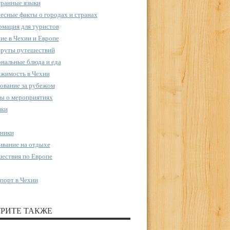
ранные языки
есные факты о городах и странах
мация для туристов
ие в Чехии и Европе
руты путешествий
нальные блюда и еда
жимость в Чехии
ование за рубежом
ы о мероприятиях
пки
ники
вание на отдыхе
ествия по Европе
порт в Чехии
РИТЕ ТАКЖЕ