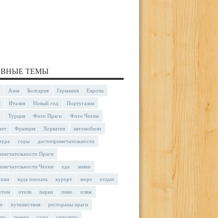
ВНЫЕ ТЕМЫ
Азия
Болгария
Германия
Европа
я
Италия
Новый год
Португалия
Турция
Фото Праги
Фото Чехии
чет
Франция
Хорватия
автомобили
тура
горы
достопримечательности
имечательности Праги
имечательности Чехии
еда
замки
ехии
куда поехать
курорт
море
отдых
етом
отели
парки
пиво
пляж
и
путешествия
рестораны праги
тво
рынки
сады
самолеты