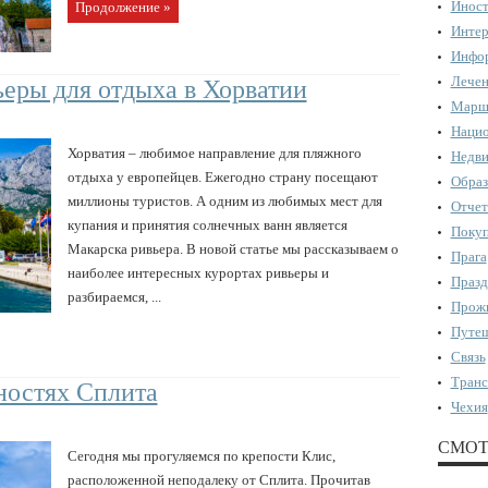
Иност
Продолжение »
Интер
Инфор
Лечен
еры для отдыха в Хорватии
Марш
Нацио
Хорватия – любимое направление для пляжного
Недви
отдыха у европейцев. Ежегодно страну посещают
Образ
миллионы туристов. А одним из любимых мест для
Отчет
купания и принятия солнечных ванн является
Поку
Макарска ривьера. В новой статье мы рассказываем о
Прага
наиболее интересных курортах ривьеры и
Празд
разбираемся, ...
Прожи
Путеш
Связь
Транс
ностях Сплита
Чехия
СМОТ
Сегодня мы прогуляемся по крепости Клис,
расположенной неподалеку от Сплита. Прочитав