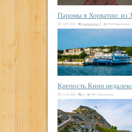
Паромы в Хорватии: из З
18.07.2021
комментария 2
9520 Просмотров
Крепость Книн недалек
11.05.2020
0
4621 Просмотров