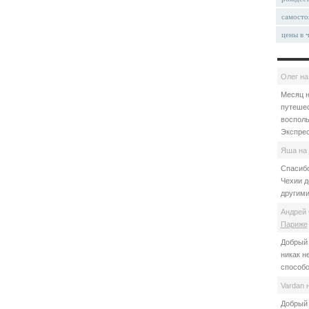
самосто
цены в 
Олег
н
Месяц н
путешес
восполь
Экспрес
Яша
на
Спасибо
Чехии д
другими
Андрей 
Париже
Добрый 
никак н
способо
Vardan
Добрый 