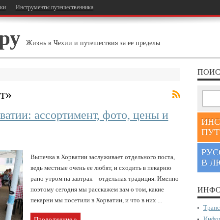
тки
Инструменты путешественника
ру
Жизнь в Чехии и путешествия за ее пределы
ПОИС
т
»
ватии: ассортимент, фото, цены и
ИНС
ПУТ
РУС
Выпечка в Хорватии заслуживает отдельного поста,
В Л
ведь местные очень ее любят, и сходить в пекарню
рано утром на завтрак – отдельная традиция. Именно
поэтому сегодня мы расскажем вам о том, какие
ИНФО
пекарни мы посетили в Хорватии, и что в них ...
Транс
Инфор
Продолжение »