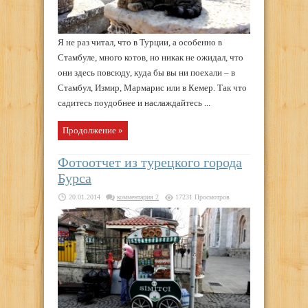
Я не раз читал, что в Турции, а особенно в
Стамбуле, много котов, но никак не ожидал, что
они здесь повсюду, куда бы вы ни поехали – в
Стамбул, Измир, Мармарис или в Кемер. Так что
садитесь поудобнее и наслаждайтесь ...
Продолжение »
Фотоотчет из турецкого города
Бурса
20.01.2014
комментария 2
17231 Просмотров