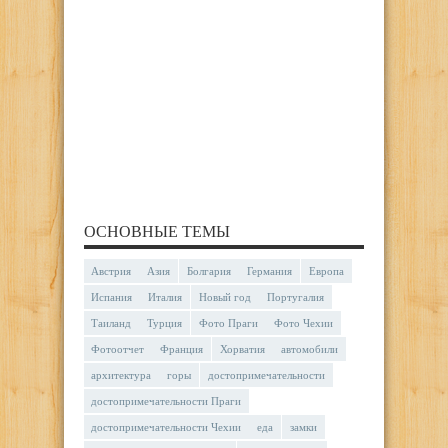
ОСНОВНЫЕ ТЕМЫ
Австрия
Азия
Болгария
Германия
Европа
Испания
Италия
Новый год
Португалия
Таиланд
Турция
Фото Праги
Фото Чехии
Фотоотчет
Франция
Хорватия
автомобили
архитектура
горы
достопримечательности
достопримечательности Праги
достопримечательности Чехии
еда
замки