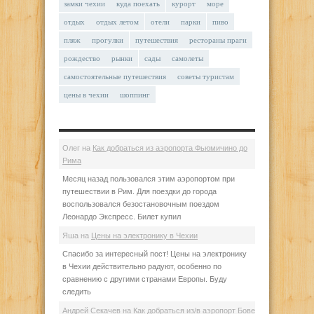
замки чехии
куда поехать
курорт
море
отдых
отдых летом
отели
парки
пиво
пляж
прогулки
путешествия
рестораны праги
рождество
рынки
сады
самолеты
самостоятельные путешествия
советы туристам
цены в чехии
шоппинг
Олег
на
Как добраться из аэропорта Фьюмичино до
Рима
Месяц назад пользовался этим аэропортом при
путешествии в Рим. Для поездки до города
воспользовался безостановочным поездом
Леонардо Экспресс. Билет купил
Яша
на
Цены на электронику в Чехии
Спасибо за интересный пост! Цены на электронику
в Чехии действительно радуют, особенно по
сравнению с другими странами Европы. Буду
следить
Андрей Секачев
на
Как добраться из/в аэропорт Бове