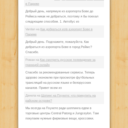
в Париже
Добрый день, напрямую из аэропорта Бове до
Реймса никак не добраться, поэтому я бы поехал
следующим способом. 1. Автобус из
Vardan
на
Как добраться из/в аэропорт Бове в
Париже
Добрый день. Подскажите, пожалуйста. Как
добраться из аэропорта Бове в город Реймс?
Спасибо.
Роман
на
Как смотреть русское телевидение за
границей онлайн
Спасибо за рекомендованные сервисы. Теперь
здорово экономлю при просмотре футбольных
трансляций на русском языке и белорусских
каналов. Привет всем из
Данила
на
Шопинг на Пхукете: что прикупить на
райском острове?
Мы всегда на Пхукете ради шоппинга едем в
торговые центры Central Patong и Jungceylon. Там
покупаем нужные фирмовые вещи, кроссовки.