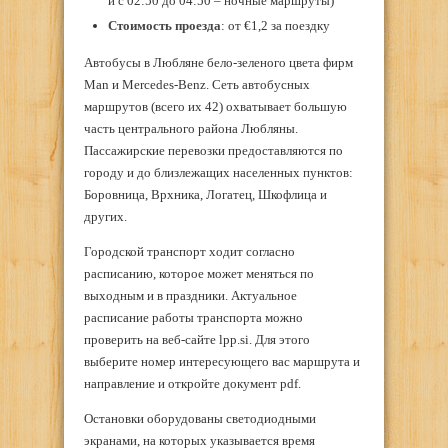
и с 02:50 до 04:50 – ночные маршруты)
Стоимость проезда
: от €1,2 за поездку
Автобусы в Любляне бело-зеленого цвета фирм
Man и Mercedes-Benz. Сеть автобусных
маршрутов (всего их 42) охватывает большую
часть центрального района Любляны.
Пассажирские перевозки предоставляются по
городу и до близлежащих населенных пунктов:
Боровница, Врхника, Логатец, Шкофлица и
других.
Городской транспорт ходит согласно
расписанию, которое может меняться по
выходным и в праздники. Актуальное
расписание работы транспорта можно
проверить на веб-сайте lpp.si. Для этого
выберите номер интересующего вас маршрута и
направление и откройте документ pdf.
Остановки оборудованы светодиодными
экранами, на которых указывается время