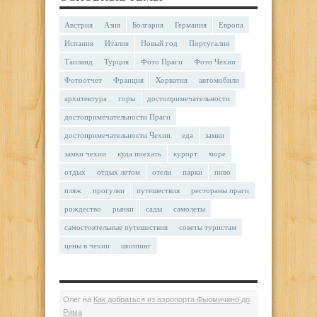
Австрия
Азия
Болгария
Германия
Европа
Испания
Италия
Новый год
Португалия
Таиланд
Турция
Фото Праги
Фото Чехии
Фотоотчет
Франция
Хорватия
автомобили
архитектура
горы
достопримечательности
достопримечательности Праги
достопримечательности Чехии
еда
замки
замки чехии
куда поехать
курорт
море
отдых
отдых летом
отели
парки
пиво
пляж
прогулки
путешествия
рестораны праги
рождество
рынки
сады
самолеты
самостоятельные путешествия
советы туристам
цены в чехии
шоппинг
Олег
на
Как добраться из аэропорта Фьюмичино до
Рима