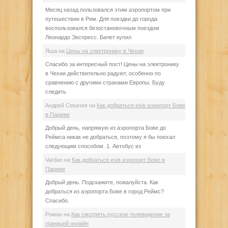
Месяц назад пользовался этим аэропортом при
путешествии в Рим. Для поездки до города
воспользовался безостановочным поездом
Леонардо Экспресс. Билет купил
Яша
на
Цены на электронику в Чехии
Спасибо за интересный пост! Цены на электронику
в Чехии действительно радуют, особенно по
сравнению с другими странами Европы. Буду
следить
Андрей Секачев
на
Как добраться из/в аэропорт Бове
в Париже
Добрый день, напрямую из аэропорта Бове до
Реймса никак не добраться, поэтому я бы поехал
следующим способом. 1. Автобус из
Vardan
на
Как добраться из/в аэропорт Бове в
Париже
Добрый день. Подскажите, пожалуйста. Как
добраться из аэропорта Бове в город Реймс?
Спасибо.
Роман
на
Как смотреть русское телевидение за
границей онлайн