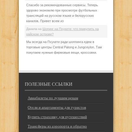
Спасибо за рекомендованные сервисы. Теперь
здорово экономлю при просмотре футбольных
трансляций на русском языке и белорусских
каналов. Привет всем из
Данила
на
Шопинг на Пхукете: что прикупить на
райском острове?
Мы всегда на Пхукете ради шоппинга едем в
торговые центры Central Patong и Jungceylon. Там
покупаем нужные фирмовые вещи, кроссовки.
ПОЛЕЗНЫЕ ССЫЛКИ
Авиабилеты по лучшим ценам
Отели и апартаменты для туристов
Купить страховку для путешествий
Трансферы из аэропорта и обратно