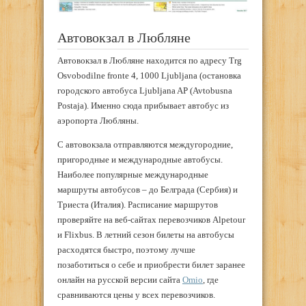
Автовокзал в Любляне
Автовокзал в Любляне находится по адресу Trg
Osvobodilne fronte 4, 1000 Ljubljana (остановка
городского автобуса Ljubljana AP (Avtobusna
Postaja). Именно сюда прибывает автобус из
аэропорта Любляны.
С автовокзала отправляются междугородние,
пригородные и международные автобусы.
Наиболее популярные международные
маршруты автобусов – до Белграда (Сербия) и
Триеста (Италия). Расписание маршрутов
проверяйте на веб-сайтах перевозчиков Alpetour
и Flixbus. В летний сезон билеты на автобусы
расходятся быстро, поэтому лучше
позаботиться о себе и приобрести билет заранее
онлайн на русской версии сайта
Omio
, где
сравниваются цены у всех перевозчиков.