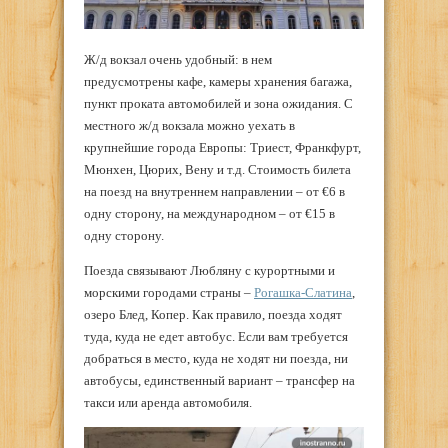
Ж/д вокзал очень удобный: в нем
предусмотрены кафе, камеры хранения багажа,
пункт проката автомобилей и зона ожидания. С
местного ж/д вокзала можно уехать в
крупнейшие города Европы: Триест, Франкфурт,
Мюнхен, Цюрих, Вену и т.д. Стоимость билета
на поезд на внутреннем направлении – от €6 в
одну сторону, на международном – от €15 в
одну сторону.
Поезда связывают Любляну с курортными и
морскими городами страны –
Рогашка-Слатина
,
озеро Блед, Копер. Как правило, поезда ходят
туда, куда не едет автобус. Если вам требуется
добраться в место, куда не ходят ни поезда, ни
автобусы, единственный вариант – трансфер на
такси или аренда автомобиля.