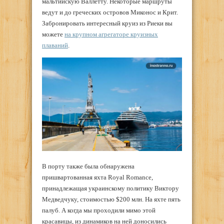
мальтийскую Валлетту. Некоторые маршруты
ведут и до греческих островов Миконос и Крит.
Забронировать интересный круиз из Риеки вы
можете
на крупном агрегаторе круизных
плаваний
.
В порту также была обнаружена
пришвартованная яхта Royal Romance,
принадлежащая украинскому политику Виктору
Медведчуку, стоимостью $200 млн. На яхте пять
палуб. А когда мы проходили мимо этой
красавицы, из динамиков на ней доносились