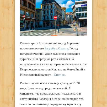
Риека – третий по величине город Хорватии
после столичного
Загреба
и
Сплита
. Город
нетуристический: даже если сюда попадают
туристы, они сразу же разъезжаются на
популярные пляжные курорты побережья – кто в
Истрию, кто на остров Крк, кто на ближайший к
Риеке пляжный курорт –
Опатию
.
Риека – европейская столица культуры 2020
года. Этот город представляет собой
удивительную смесь культур: итальянского и
австрийского наследия. Особенно наглядно это
заметно по
главному городскому проспекту