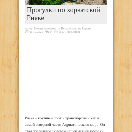
Прогулки по хорватской
Риеке
Автор:
Ксения Алексеева
в
Путешествия по Европе
01.10.2021
0
5517 Просмотров
Риека – крупный порт и транспортный хаб в
самой северной части Адриатического моря. Он
стал последним пунктом нашей летней поездки