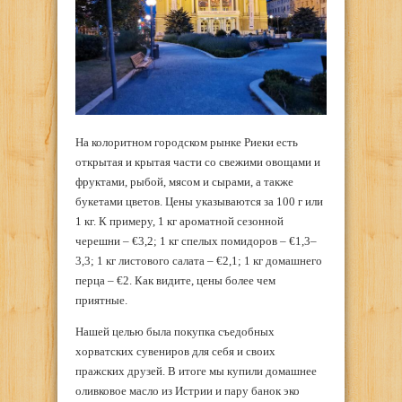
На колоритном городском рынке Риеки есть
открытая и крытая части со свежими овощами и
фруктами, рыбой, мясом и сырами, а также
букетами цветов. Цены указываются за 100 г или
1 кг. К примеру, 1 кг ароматной сезонной
черешни – €3,2; 1 кг спелых помидоров – €1,3–
3,3; 1 кг листового салата – €2,1; 1 кг домашнего
перца – €2. Как видите, цены более чем
приятные.
Нашей целью была покупка съедобных
хорватских сувениров для себя и своих
пражских друзей. В итоге мы купили домашнее
оливковое масло из Истрии и пару банок эко