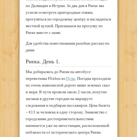
по Далмации и Истрии. За два дня в Риеке мы
успели осмотреть пригородные пляжи,
прогуляться по городскому центру и насладиться
местной кухней. Приглашаем на прогулку по
Риеке вместе с нами.
Для удобства повествования разобью рассказ по
дням.
Риека. День 1.
Мы добирались до Риеки на автобусе
перевозчика Flixbus из
Пулы
. Поездка проходила
по очень живописной дороге мимо зеленых скал
и моря. В пути провели около 2 часов, попутно
заезжая в другие городки на маршруте
следования и подбирая пассажиров. Цена билета
– €13 за человека в одну сторону. Знакомство с
городскими достопримечательностями
начинается уже на автостанции, расположенной
поблизости от исторического центра Риеки.