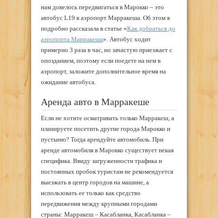
нам довелось передвигаться в Марокко – это
автобус L19 в аэропорт Марракеша. Об этом я
подробно рассказала в статье «
Как добраться до
аэропорта Марракеша
». Автобус ходит
примерно 3 раза в час, но зачастую приезжает с
опозданием, поэтому если поедете на нем в
аэропорт, заложите дополнительное время на
ожидание автобуса.
Аренда авто в Марракеше
Если не хотите осматривать только Марракеш, а
планируете посетить другие города Марокко и
пустыню? Тогда арендуйте автомобиль. При
аренде автомобиля в Марокко существует некая
специфика. Ввиду загруженности трафика и
постоянных пробок туристам не рекомендуется
выезжать в центр городов на машине, а
использовать ее только как средство
передвижения между крупными городами
страны: Марракеш – Касабланка, Касабланка –