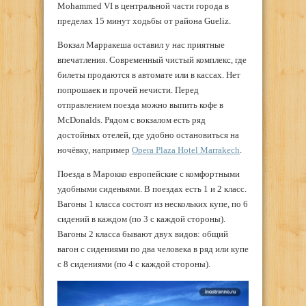
Mohammed VI в центральной части города в
пределах 15 минут ходьбы от района Gueliz.
Вокзал Марракеша оставил у нас приятные
впечатления. Современный чистый комплекс, где
билеты продаются в автомате или в кассах. Нет
попрошаек и прочей нечисти. Перед
отправлением поезда можно выпить кофе в
McDonalds. Рядом с вокзалом есть ряд
достойных отелей, где удобно остановиться на
ночёвку, например
Opera Plaza Hotel Marrakech
.
Поезда в Марокко европейские с комфортными
удобными сиденьями. В поездах есть 1 и 2 класс.
Вагоны 1 класса состоят из нескольких купе, по 6
сидений в каждом (по 3 с каждой стороны).
Вагоны 2 класса бывают двух видов: общий
вагон с сидениями по два человека в ряд или купе
с 8 сидениями (по 4 с каждой стороны).