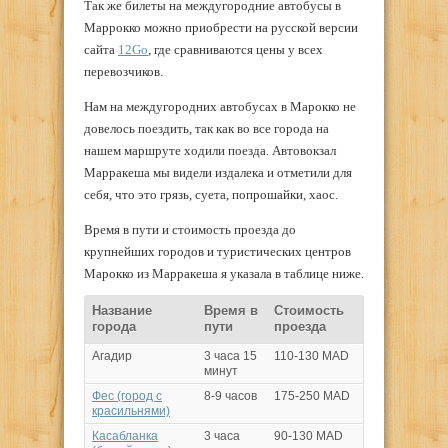
Так же билеты на междугородние автобусы в
Маррокко можно приобрести на русской версии
сайта
12Go
, где сравниваются цены у всех
перевозчиков.
Нам на междугородних автобусах в Марокко не
довелось поездить, так как во все города на
нашем маршруте ходили поезда. Автовокзал
Марракеша мы видели издалека и отметили для
себя, что это грязь, суета, попрошайки, хаос.
Время в пути и стоимость проезда до
крупнейших городов и туристических центров
Марокко из Марракеша я указала в таблице ниже.
Название
Время в
Стоимость
города
пути
проезда
Агадир
3 часа 15
110-130 MAD
минут
Фес (город с
8-9 часов
175-250 MAD
красильнями)
Касабланка
3 часа
90-130 MAD