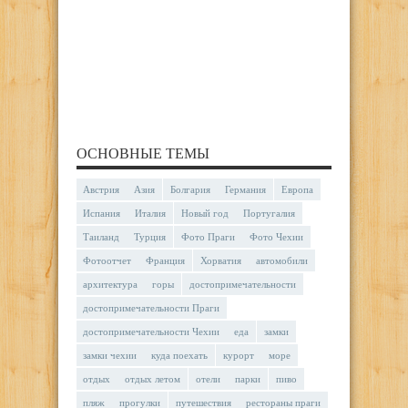
ОСНОВНЫЕ ТЕМЫ
Австрия
Азия
Болгария
Германия
Европа
Испания
Италия
Новый год
Португалия
Таиланд
Турция
Фото Праги
Фото Чехии
Фотоотчет
Франция
Хорватия
автомобили
архитектура
горы
достопримечательности
достопримечательности Праги
достопримечательности Чехии
еда
замки
замки чехии
куда поехать
курорт
море
отдых
отдых летом
отели
парки
пиво
пляж
прогулки
путешествия
рестораны праги