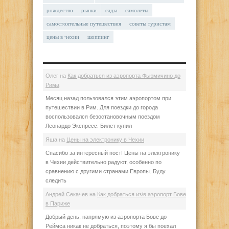
рождество
рынки
сады
самолеты
самостоятельные путешествия
советы туристам
цены в чехии
шоппинг
Олег
на
Как добраться из аэропорта Фьюмичино до
Рима
Месяц назад пользовался этим аэропортом при
путешествии в Рим. Для поездки до города
воспользовался безостановочным поездом
Леонардо Экспресс. Билет купил
Яша
на
Цены на электронику в Чехии
Спасибо за интересный пост! Цены на электронику
в Чехии действительно радуют, особенно по
сравнению с другими странами Европы. Буду
следить
Андрей Секачев
на
Как добраться из/в аэропорт Бове
в Париже
Добрый день, напрямую из аэропорта Бове до
Реймса никак не добраться, поэтому я бы поехал