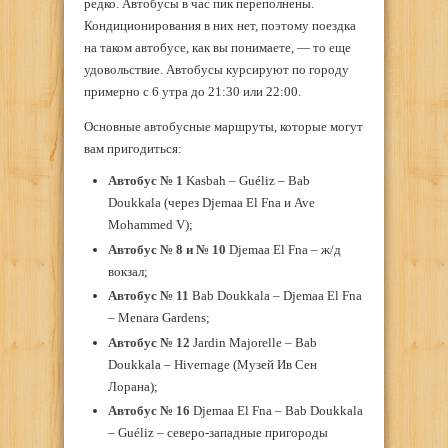
редко. Автобусы в час пик переполнены.
Кондиционирования в них нет, поэтому поездка
на таком автобусе, как вы понимаете, — то еще
удовольствие. Автобусы курсируют по городу
примерно с 6 утра до 21:30 или 22:00.
Основные автобусные маршруты, которые могут
вам пригодиться:
Автобус № 1
Kasbah – Guéliz – Bab
Doukkala (через Djemaa El Fna и Ave
Mohammed V);
Автобус № 8 и № 10
Djemaa El Fna – ж/д
вокзал;
Автобус
№ 11
Bab Doukkala – Djemaa El Fna
– Menara Gardens;
Автобус
№ 12
Jardin Majorelle – Bab
Doukkala – Hivernage (Музей Ив Сен
Лорана);
Автобус
№ 16
Djemaa El Fna – Bab Doukkala
– Guéliz – северо-западные пригороды