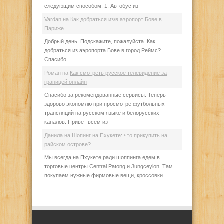
следующим способом. 1. Автобус из
Vardan
на
Как добраться из/в аэропорт Бове в
Париже
Добрый день. Подскажите, пожалуйста. Как
добраться из аэропорта Бове в город Реймс?
Спасибо.
Роман
на
Как смотреть русское телевидение за
границей онлайн
Спасибо за рекомендованные сервисы. Теперь
здорово экономлю при просмотре футбольных
трансляций на русском языке и белорусских
каналов. Привет всем из
Данила
на
Шопинг на Пхукете: что прикупить на
райском острове?
Мы всегда на Пхукете ради шоппинга едем в
торговые центры Central Patong и Jungceylon. Там
покупаем нужные фирмовые вещи, кроссовки.