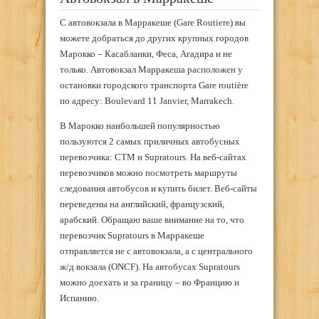
С автовокзала в Марракеше (Gare Routiere) вы
можете добраться до других крупных городов
Марокко – Касабланки, Феса, Агадира и не
только. Автовокзал Марракеша расположен у
остановки городского транспорта Gare routière
по адресу:
Boulevard 11 Janvier, Marrakech
.
В Марокко наибольшей популярностью
пользуются 2 самых приличных автобусных
перевозчика: CTM и Supratours. На веб-сайтах
перевозчиков можно посмотреть маршруты
следования автобусов и купить билет. Веб-сайты
переведены на английский, французский,
арабский. Обращаю ваше внимание на то, что
перевозчик Supratours в Марракеше
отправляется не с автовокзала, а с центрального
ж/д вокзала (ONCF). На автобусах Supratours
можно доехать и за границу – во Францию и
Испанию.