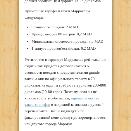
должен обойтись вам дороже 15-25 дирхамов.
Примерные тарифы в такси Марракеша
следующие:
Стоимость посадки: 2 MAD
Проезд каждых 80 метров: 0,2 MAD
Минимальная стоимость проезда: 7,5 MAD
1 минута простоя/остановки: 0,2 MAD
Учтите, что в аэропорт Марракеша petit такси не
ездит и вам придется договариваться о
стоимости поездки с представителями grande
такси, а они по официальному тарифу в 70
дирхамов не ездят и требуют с туристов 200-800
дирхамов (20-80 евро). Поэтому, если вы не
хотите трепать себе нервы,
заранее закажите
такси-трансфер
в надежной компании с русской
версией сайта. Вас не подведут и по
фиксированной цене довезут до аэропорта, отеля
или другого города Марокко.