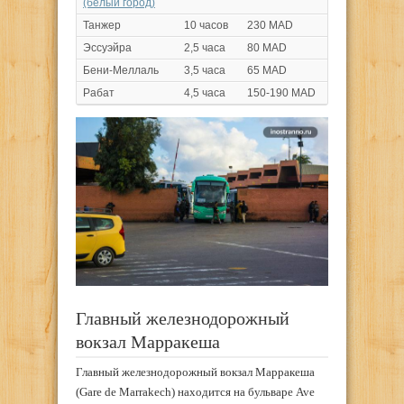
(белый город)
Танжер
10 часов
230 MAD
Эссуэйра
2,5 часа
80 MAD
Бени-Меллаль
3,5 часа
65 MAD
Рабат
4,5 часа
150-190 MAD
Главный железнодорожный
вокзал Марракеша
Главный железнодорожный вокзал Марракеша
(Gare de Marrakech) находится на бульваре Ave