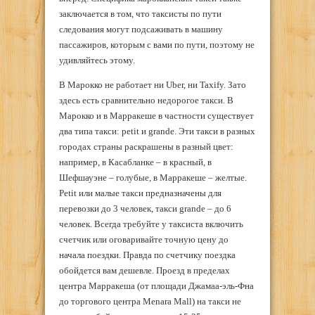
заключается в том, что таксисты по пути
следования могут подсаживать в машину
пассажиров, которым с вами по пути, поэтому не
удивляйтесь этому.
В Марокко не работает ни Uber, ни Taxify. Зато
здесь есть сравнительно недорогое такси. В
Марокко и в Марракеше в частности существует
два типа такси: petit и grande. Эти такси в разных
городах страны раскрашены в разный цвет:
например, в Касабланке – в красный, в
Шефшауэне – голубые, в Марракеше – желтые.
Petit или малые такси предназначены для
перевозки до 3 человек, такси grande – до 6
человек. Всегда требуйте у таксиста включить
счетчик или оговаривайте точную цену до
начала поездки. Правда по счетчику поездка
обойдется вам дешевле. Проезд в пределах
центра Марракеша (от площади Джамаа-эль-Фна
до торгового центра Menara Mall) на такси не