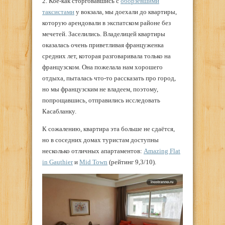
2. Кое-как сторговавшись с
оборзевшими
таксистами
у вокзала, мы доехали до квартиры,
которую арендовали в экспатском районе без
мечетей. Заселились. Владелицей квартиры
оказалась очень приветливая француженка
средних лет, которая разговаривала только на
французском. Она пожелала нам хорошего
отдыха, пыталась что-то рассказать про город,
но мы французским не владеем, поэтому,
попрощавшись, отправились исследовать
Касабланку.
К сожалению, квартира эта больше не сдаётся,
но в соседних домах туристам доступны
несколько отличных апартаментов:
Amazing Flat
in Gauthier
и
Mid Town
(рейтинг 9,3/10).