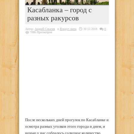
Касабланка – город с
разных ракурсов
Автор:
Андрей Секачев
в
Вокруг света
30.12.2018
0
7086 Просмотров
После нескольких дней прогулок по Касабланке и
осмотра разных уголков этого города и днем, и
ночью у нас собралось солидное количество