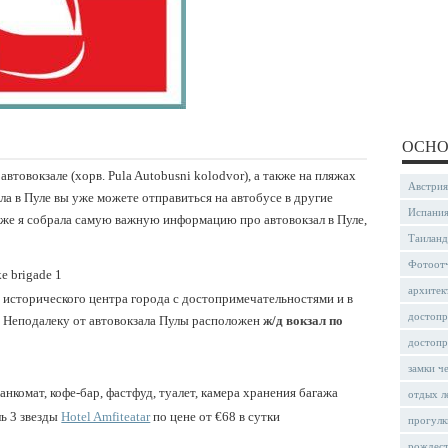
ОСНО
автовокзале (хорв. Pula Autobusni kolodvor), а также на пляжах
Австрия
ла в Пуле вы уже можете отправиться на автобусе в другие
Испани
иже я собрала самую важную информацию про автовокзал в Пуле,
Таиланд
Фотоот
ke brigade 1
архитек
т исторического центра города с достопримечательностями и в
достопр
. Неподалеку от автовокзала Пулы расположен
ж/д вокзал по
достопр
замки ч
банкомат, кофе-бар, фастфуд, туалет, камера хранения багажа
отдых л
ь 3 звезды
Hotel Amfiteatar
по цене от €68 в сутки
прогулк
рождес