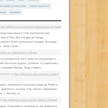
ятельные путешествия
советы туристам
чехии
шоппинг
а
Как добраться из аэропорта Фьюмичино до Рима
азад пользовался этим аэропортом при
твии в Рим. Для поездки до города
зовался безостановочным поездом Леонардо
с. Билет купил
Цены на электронику в Чехии
 за интересный пост! Цены на электронику в
ействительно радуют, особенно по сравнению с
 странами Европы. Буду следить
Секачев
на
Как добраться из/в аэропорт Бове в
день, напрямую из аэропорта Бове до Реймса
е добраться, поэтому я бы поехал следующим
м. 1. Автобус из
на
Как добраться из/в аэропорт Бове в Париже
день. Подскажите, пожалуйста. Как добраться