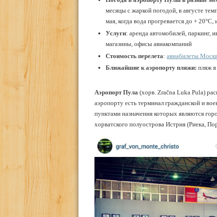
месяцы с жаркой погодой, в августе те
мая, когда вода прогревается до + 20°С, 
Услуги
: аренда автомобилей, паркинг, 
магазины, офисы авиакомпаний
Стоимость перелета
:
авиабилеты Москв
Ближайшие к аэропорту пляжи:
пляж в
Аэропорт Пула
(хорв. Zračna Luka Pula) ра
аэропорту есть терминал гражданской и вое
пунктами назначения которых являются горо
хорватского полуострова Истрия (Риека, Поре