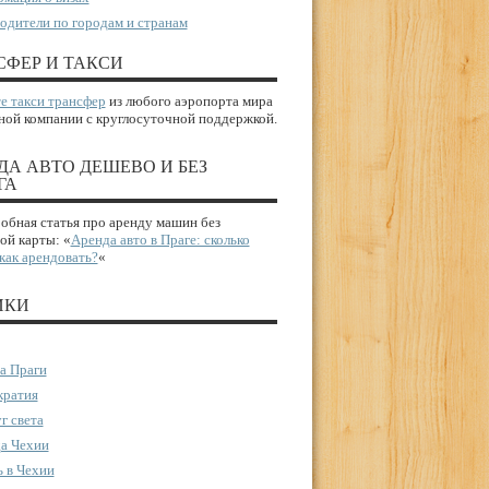
одители по городам и странам
СФЕР И ТАКСИ
е такси трансфер
из любого аэропорта мира
ной компании с круглосуточной поддержкой.
ДА АВТО ДЕШЕВО И БЕЗ
ГА
бная статья про аренду машин без
ой карты: «
Аренда авто в Праге: сколько
 как арендовать?
«
ИКИ
а Праги
ратия
г света
а Чехии
 в Чехии