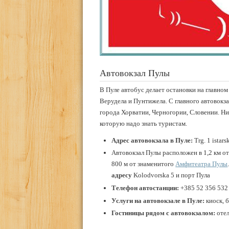
Автовокзал Пулы
В Пуле автобус делает остановки на главном 
Верудела и Пунтижела. С главного автовокза
города Хорватии, Черногории, Словении. Н
которую надо знать туристам.
Адрес автовокзала в Пуле:
Trg. 1 istars
Автовокзал Пулы расположен в 1,2 км о
800 м от знаменитого
Амфитеатра Пулы
адресу
Kolodvorska 5 и порт Пула
Телефон автостанции:
+385 52 356 532
Услуги на автовокзале в Пуле:
киоск, 
Гостиницы рядом с автовокзалом:
отел