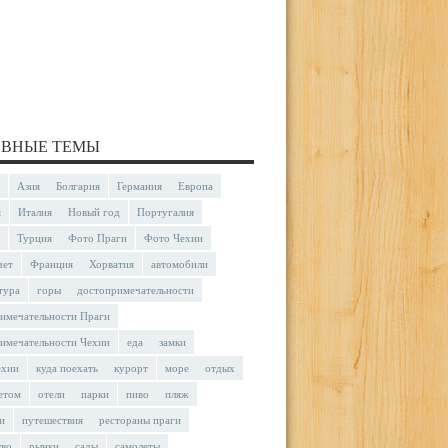
ВНЫЕ ТЕМЫ
Азия
Болгария
Германия
Европа
я
Италия
Новый год
Португалия
Турция
Фото Праги
Фото Чехии
чет
Франция
Хорватия
автомобили
тура
горы
достопримечательности
имечательности Праги
имечательности Чехии
еда
замки
ехии
куда поехать
курорт
море
отдых
етом
отели
парки
пиво
пляж
и
путешествия
рестораны праги
тво
рынки
сады
самолеты