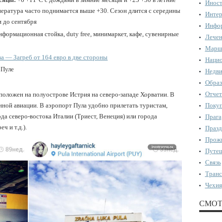
Иност
мпература часто поднимается выше +30. Сезон длится с середины
Интер
и до сентября
Инфор
информационная стойка, duty free, минимаркет, кафе, сувенирные
Лечен
Марш
а — Загреб от 164 евро в две стороны
Нацио
 Пуле
Недви
Образ
Отчет
сположен на полуострове Истрия на северо-западе Хорватии. В
нной авиации. В аэропорт Пула удобно прилетать туристам,
Поку
да северо-востока Италии (Триест, Венеция) или города
Прага
ч и т.д.).
Празд
Прожи
Путеш
Связь
Транс
Чехия
СМОТ