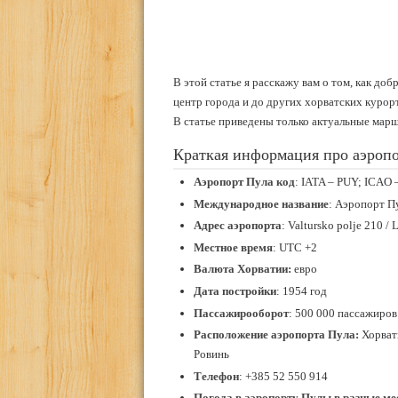
В этой статье я расскажу вам о том, как доб
центр города и до других хорватских курор
В статье приведены только актуальные марш
Краткая информация про аэроп
Аэропорт Пула код
: IATA – PUY; ICAO
Международное название
: Аэропорт Пу
Адрес аэропорта
: Valtursko polje 210 / 
Местное время
: UTC +2
Валюта Хорватии:
евро
Дата постройки
: 1954 год
Пассажирооборот
: 500 000 пассажиров
Расположение аэропорта
Пула:
Хорвати
Ровинь
Телефон
: +385 52 550 914
Погода в аэропорту Пулы в разные ме