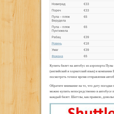
Новиград
€33
Пореч
€33
Пула – пляж
€6
Верудела
Пула – пляж
€6
Пунтижела
Рабац
€39
Ровинь
€18
Умаг
€39
Фажана
€6
Купить билет на автобус из аэропорта Пулы
(английский и хорватский язык) и компании 
посмотреть точное время отправления автобус
Обратите внимание на то, что дату поездки 
можно купить непосредственно в автобусе пр
каждый билет. Шаттлы, как правило, довол