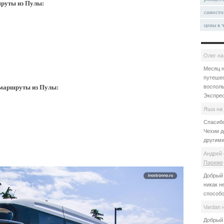
руты из Пулы:
самосто
цены в 
Олег
н
Месяц н
путешес
маршруты из Пулы:
восполь
Экспрес
Яша
на
Спасибо
Чехии д
другими
Андрей 
Париже
Добрый 
никак н
способо
Vardan
Добрый 