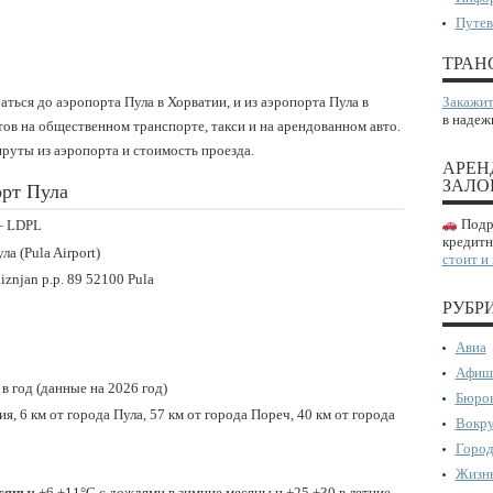
Путев
ТРАН
раться до аэропорта Пула в Хорватии, и из аэропорта Пула в
Закажит
в надеж
тов на общественном транспорте, такси и на арендованном авто.
руты из аэропорта и стоимость проезда.
АРЕН
ЗАЛО
орт Пула
Подро
 – LDPL
кредитн
ла (Pula Airport)
стоит и
Liznjan p.p. 89 52100 Pula
РУБР
Авиа
Афиш
 в год (данные на 2026 год)
Бюрок
я, 6 км от города Пула, 57 км от города Пореч, 40 км от города
Вокру
Город
Жизнь
сяцы:
+6 +11°С с дождями в зимние месяцы и +25 +30 в летние