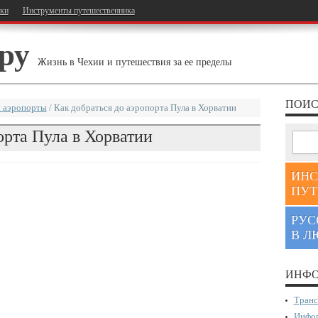
тки
Инструменты путешественника
ру
Жизнь в Чехии и путешествия за ее пределы
ПОИС
 аэропорты
/
Как добраться до аэропорта Пула в Хорватии
орта Пула в Хорватии
ИНС
ПУТ
РУС
В Л
ИНФО
Транс
Инфор