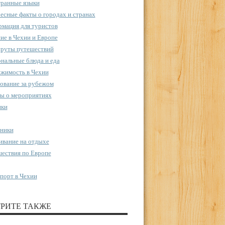
ранные языки
есные факты о городах и странах
мация для туристов
ие в Чехии и Европе
руты путешествий
нальные блюда и еда
жимость в Чехии
ование за рубежом
ы о мероприятиях
пки
ники
вание на отдыхе
ествия по Европе
порт в Чехии
РИТЕ ТАКЖЕ