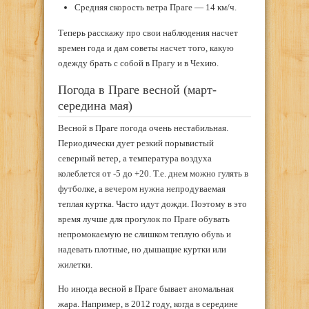
Средняя скорость ветра Праге — 14 км/ч.
Теперь расскажу про свои наблюдения насчет
времен года и дам советы насчет того, какую
одежду брать с собой в Прагу и в Чехию.
Погода в Праге весной (март-
середина мая)
Весной в Праге погода очень нестабильная.
Периодически дует резкий порывистый
северный ветер, а температура воздуха
колеблется от -5 до +20. Т.е. днем можно гулять в
футболке, а вечером нужна непродуваемая
теплая куртка. Часто идут дожди. Поэтому в это
время лучше для прогулок по Праге обувать
непромокаемую не слишком теплую обувь и
надевать плотные, но дышащие куртки или
жилетки.
Но иногда весной в Праге бывает аномальная
жара. Например, в 2012 году, когда в середине