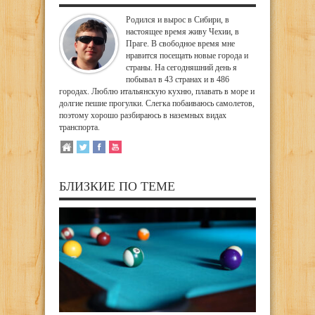
Родился и вырос в Сибири, в
настоящее время живу Чехии, в
Праге. В свободное время мне
нравится посещать новые города и
страны. На сегодняшний день я
побывал в 43 странах и в 486
городах. Люблю итальянскую кухню, плавать в море и
долгие пешие прогулки. Слегка побаиваюсь самолетов,
поэтому хорошо разбираюсь в наземных видах
транспорта.
БЛИЗКИЕ ПО ТЕМЕ