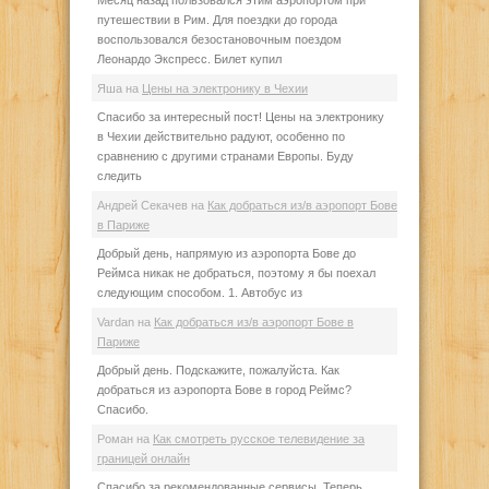
Месяц назад пользовался этим аэропортом при
путешествии в Рим. Для поездки до города
воспользовался безостановочным поездом
Леонардо Экспресс. Билет купил
Яша
на
Цены на электронику в Чехии
Спасибо за интересный пост! Цены на электронику
в Чехии действительно радуют, особенно по
сравнению с другими странами Европы. Буду
следить
Андрей Секачев
на
Как добраться из/в аэропорт Бове
в Париже
Добрый день, напрямую из аэропорта Бове до
Реймса никак не добраться, поэтому я бы поехал
следующим способом. 1. Автобус из
Vardan
на
Как добраться из/в аэропорт Бове в
Париже
Добрый день. Подскажите, пожалуйста. Как
добраться из аэропорта Бове в город Реймс?
Спасибо.
Роман
на
Как смотреть русское телевидение за
границей онлайн
Спасибо за рекомендованные сервисы. Теперь