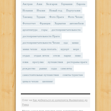
Австрия
Азия
Болгария
Германия
Европа
Испания
Италия
Новый год
Португалия
Таиланд
Турция
Фото Праги
Фото Чехии
Фотоотчет
Франция
Хорватия
автомобили
архитектура
горы
достопримечательности
достопримечательности Праги
достопримечательности Чехии
еда
замки
замки чехии
куда поехать
курорт
море
отдых
отдых летом
отели
парки
пиво
пляж
прогулки
путешествия
рестораны праги
рождество
рынки
сады
самолеты
самостоятельные путешествия
советы туристам
цены в чехии
шоппинг
Олег
на
Как добраться из аэропорта Фьюмичино до
Рима