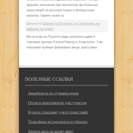
здорово экономлю при просмотре футбольных
трансляций на русском языке и белорусских
каналов. Привет всем из
Данила
на
Шопинг на Пхукете: что прикупить на
райском острове?
Мы всегда на Пхукете ради шоппинга едем в
торговые центры Central Patong и Jungceylon. Там
покупаем нужные фирмовые вещи, кроссовки.
ПОЛЕЗНЫЕ ССЫЛКИ
Авиабилеты по лучшим ценам
Отели и апартаменты для туристов
Купить страховку для путешествий
Трансферы из аэропорта и обратно
Аренда авто по всему миру