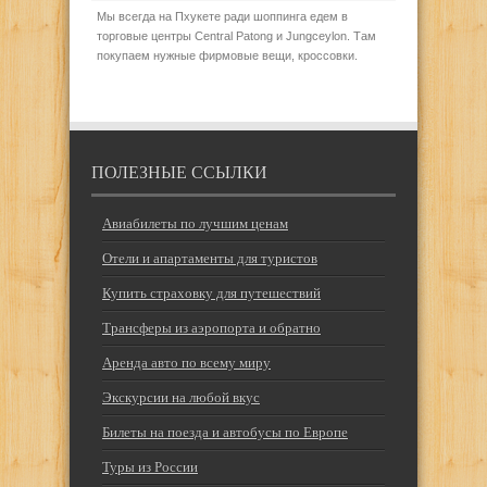
Мы всегда на Пхукете ради шоппинга едем в
торговые центры Central Patong и Jungceylon. Там
покупаем нужные фирмовые вещи, кроссовки.
ПОЛЕЗНЫЕ ССЫЛКИ
Авиабилеты по лучшим ценам
Отели и апартаменты для туристов
Купить страховку для путешествий
Трансферы из аэропорта и обратно
Аренда авто по всему миру
Экскурсии на любой вкус
Билеты на поезда и автобусы по Европе
Туры из России