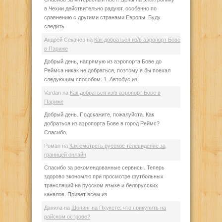
в Чехии действительно радуют, особенно по
сравнению с другими странами Европы. Буду
следить
Андрей Секачев
на
Как добраться из/в аэропорт Бове
в Париже
Добрый день, напрямую из аэропорта Бове до
Реймса никак не добраться, поэтому я бы поехал
следующим способом. 1. Автобус из
Vardan
на
Как добраться из/в аэропорт Бове в
Париже
Добрый день. Подскажите, пожалуйста. Как
добраться из аэропорта Бове в город Реймс?
Спасибо.
Роман
на
Как смотреть русское телевидение за
границей онлайн
Спасибо за рекомендованные сервисы. Теперь
здорово экономлю при просмотре футбольных
трансляций на русском языке и белорусских
каналов. Привет всем из
Данила
на
Шопинг на Пхукете: что прикупить на
райском острове?