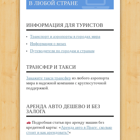
В ЛЮБОЙ СТРАНЕ
ИНФОРМАЦИЯ ДЛЯ ТУРИСТОВ
Транспорт и аэропорты в городах мира
Информация о визах
Путеводители по городам и странам
ТРАНСФЕР И ТАКСИ
Закажите такси трансфер
из любого аэропорта
мира в надежной компании с круглосуточной
поддержкой.
АРЕНДА АВТО ДЕШЕВО И БЕЗ
ЗАЛОГА
Подробная статья про аренду машин без
кредитной карты: «
Аренда авто в Праге: сколько
стоит и как арендовать?
«