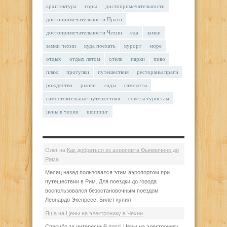
архитектура
горы
достопримечательности
достопримечательности Праги
достопримечательности Чехии
еда
замки
замки чехии
куда поехать
курорт
море
отдых
отдых летом
отели
парки
пиво
пляж
прогулки
путешествия
рестораны праги
рождество
рынки
сады
самолеты
самостоятельные путешествия
советы туристам
цены в чехии
шоппинг
Олег
на
Как добраться из аэропорта Фьюмичино до
Рима
Месяц назад пользовался этим аэропортом при
путешествии в Рим. Для поездки до города
воспользовался безостановочным поездом
Леонардо Экспресс. Билет купил
Яша
на
Цены на электронику в Чехии
Спасибо за интересный пост! Цены на электронику