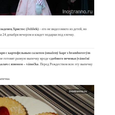
ладенец Христос (Ježíšek)
– его не видел никто из детей, но
а 24 декабря вечером и кладет подарки под елочку.
арп с картофельным салатом (smažený kapr s bramborovým
ие готовят разную выпечку вроде
сдобного печенья (vánoční
калач с изюмом – vánočkа
. Перед Рождеством всю эту выпечку
ыпечка.