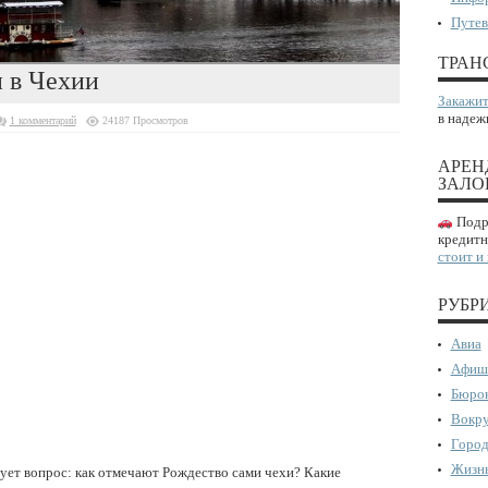
Путев
ТРАН
 в Чехии
Закажит
в надеж
1 комментарий
24187 Просмотров
АРЕН
ЗАЛО
Подро
кредитн
стоит и
РУБР
Авиа
Афиш
Бюрок
Вокру
Город
Жизнь
ует вопрос: как отмечают Рождество сами чехи? Какие