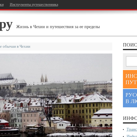
тки
Инструменты путешественника
ру
Жизнь в Чехии и путешествия за ее пределы
ПОИС
е обычаи в Чехии
ИНС
ПУТ
РУС
В Л
ИНФО
Транс
Инфор