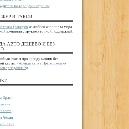
одители по городам и странам
СФЕР И ТАКСИ
е такси трансфер
из любого аэропорта мира
ной компании с круглосуточной поддержкой.
ДА АВТО ДЕШЕВО И БЕЗ
ГА
бная статья про аренду машин без
ой карты: «
Аренда авто в Праге: сколько
 как арендовать?
«
ИКИ
а Праги
ратия
г света
а Чехии
 в Чехии