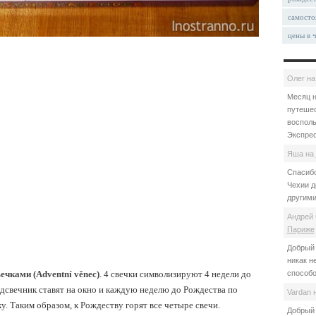
самосто
цены в 
Олег
н
Месяц н
путешес
восполь
Экспрес
Яша
на
Спасибо
Чехии д
другими
Андрей 
Париже
Добрый 
никак н
ечками (Adventní věnec)
. 4 свечки символизируют 4 недели до
способо
одсвечник ставят на окно и каждую неделю до Рождества по
Vardan
у. Таким образом, к Рождеству горят все четыре свечи.
Добрый 