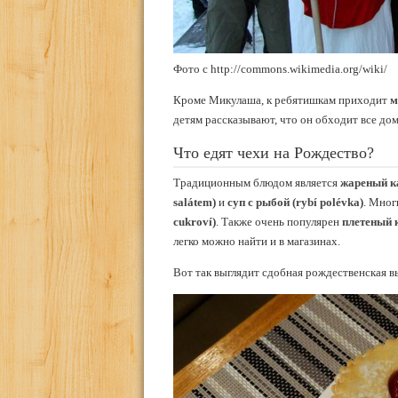
Фото с http://commons.wikimedia.org/wiki/
Кроме Микулаша, к ребятишкам приходит
м
детям рассказывают, что он обходит все дом
Что едят чехи на Рождество?
Традиционным блюдом является
жареный к
salátem)
и
суп с рыбой (rybí polévka)
. Мног
cukroví)
. Также очень популярен
плетеный 
легко можно найти и в магазинах.
Вот так выглядит сдобная рождественская в