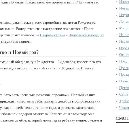
Иност
едят? В какие рождественские приметы верят? Если вам это
Интер
Инфор
Лечен
в, как практически у всех европейцев, является Рождество.
Марш
ом плане. Рождественское настроение появляется в Праге
Нацио
ждественских ярмарок на
Староместской
и
Вацлавской площадях
 витрин магазинов.
Недви
Образ
тво и Новый год?
Отчет
Поку
емейный обед в канун Рождества – 24 декабря, известного как
Прага
ие выходные дни по всей Чехии: 25 и 26 декабря. В честь
Празд
Прожи
?
Путеш
Связь
ет. Зато есть несколько похожие персонажи. Первый из них –
Транс
 приходит к местным ребятишкам 5 декабря в сопровождении
, как они себя вели в течение года, и рассказывают стишки.
Чехия
небольшой подарок от ангела. Если же он в этом году был
СМОТ
вовлекается чёрт, который может дать ребенку мешок с углем и