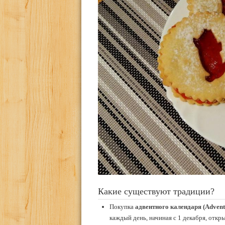
Какие существуют традиции?
Покупка
адвентного календаря (Advent
каждый день, начиная с 1 декабря, откр