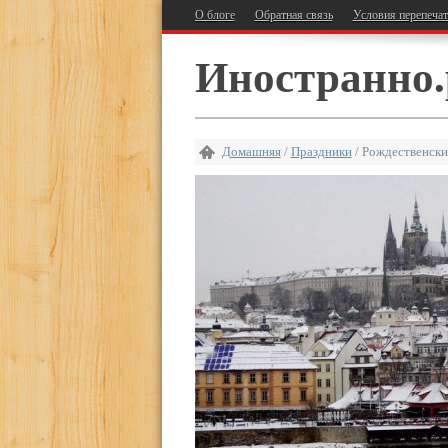
О блоге
Обратная связь
Условия перепеча
Иностранно.
Домашняя
/
Праздники
/
Рождественски