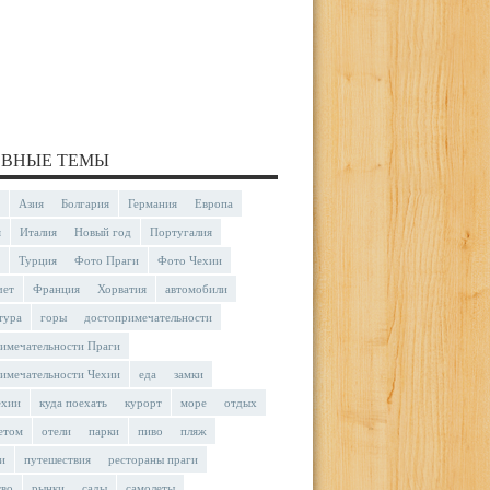
ВНЫЕ ТЕМЫ
Азия
Болгария
Германия
Европа
я
Италия
Новый год
Португалия
Турция
Фото Праги
Фото Чехии
чет
Франция
Хорватия
автомобили
тура
горы
достопримечательности
имечательности Праги
имечательности Чехии
еда
замки
ехии
куда поехать
курорт
море
отдых
етом
отели
парки
пиво
пляж
и
путешествия
рестораны праги
тво
рынки
сады
самолеты