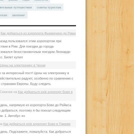
ятельные путешествия
советы туристам
чехии
шоппинг
а
Как добраться из аэропорта Фьюмичино до Рима
азад пользовался этим аэропортом при
твии в Рим. Для поездки до города
зовался безостановочным поездом Леонардо
с. Билет купил
Цены на электронику в Чехии
 за интересный пост! Цены на электронику в
ействительно радуют, особенно по сравнению с
 странами Европы. Буду следить
Секачев
на
Как добраться из/в аэропорт Бове в
день, напрямую из аэропорта Бове до Реймса
е добраться, поэтому я бы поехал следующим
м. 1. Автобус из
на
Как добраться из/в аэропорт Бове в Париже
день. Подскажите, пожалуйста. Как добраться