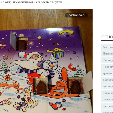
арь с открытым окошком и сладостью внутри.
ОСНО
Австрия
Испани
Таиланд
Фотоот
архитек
достопр
достопр
замки ч
отдых л
прогулк
рождес