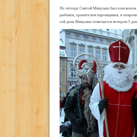
По легенде Святой Микулаш был епископом в
рыбаков, хранителем паромщиков, и покрови
сей день Микулаш отмечается вечером 5 дек