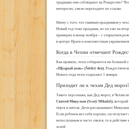
традиции они соблюдают на Рождество? Что 
интересно, смело переходите по ссылке.
Начну с того, что главным праздником у чехо
Новый год тоже праздник, но он уже на втор
примерно в конце ноября – с открытием ро
в центре Праги и повсеместным украшением
Когда в Чехии отмечают Рождес
Как правило, чехи собираются на большой с
«Щедрый день» (Štědrý den)
. Рождественск
Нового года чехи отдыхают 1 января.
Приходит ли к чехам Дед мороз
Такого персонажа, как Дед мороз, в Чехии н
Святой Микулаш (Svatý Mikuláš)
, который
чёрта и ангела. Дети рассказывают Микулашу
Если ребенок вел себя хорошо, он получает 
непослушным и часто злился, то в действие 
золой.