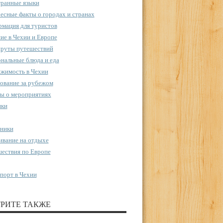
ранные языки
есные факты о городах и странах
мация для туристов
ие в Чехии и Европе
руты путешествий
нальные блюда и еда
жимость в Чехии
ование за рубежом
ы о мероприятиях
пки
ники
вание на отдыхе
ествия по Европе
порт в Чехии
РИТЕ ТАКЖЕ