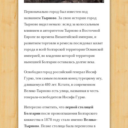
Первоначально город был известен под
названием
Тырново
. За свою историю город
Тырново видел немало: вслед за колоссальным
влиянием и авторитетом Тырново в Восточной
Европе во времена Византийской империи, и
развитием торговли и ремесла последовал захват
города и всей болгарской территории Османской
империей, во владении которой территория
нынешней Болгарии оставалась долгие века.
Освободил город российский генерал Иосиф
Гурко, тем самым положив конец турецкому игу,
длившемуся 480 лет. Кстати, в современном
Велико-Тырново есть улица, названная в честь
генерала-освободителя Иосифа Гурко.
Интересно отметить, что
первой столицей
Болгарии
после провозглашения Болгарского
княжества в 1878 году стало именно
Велико-
Тырново
. Позже столица была перенесена в