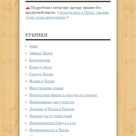
Подробная статья про аренду машин без
кредитной карты: «
Аренда авто в Праге: сколько
стоит и как арендовать?
«
РУБРИКИ
Авиа
Афиша Праги
Бюрократия
Вокруг света
Города Чехии
Жизнь в Чехии
Иностранные языки
Интересные факты о городах и странах
Информация для туристов
Лечение в Чехии и Европе
Маршруты путешествий
Национальные блюда и еда
Недвижимость в Чехии