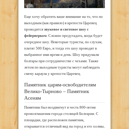
Еще хочу обратить ваше внимание на то, что по
выходным (как правило) в крепости Царевец
проводится
звуковое и световое шоу с
фейерверком
. Сложно предугадать, когда будет
очередное шоу. Некоторые туристы, по слухам,
платят 500 Евро, и тогда это шоу проводят в
выбранное ими время и день. Шоу придумали
болгары при сотрудничестве с чехами. Также
летом по выходным туристы могут наблюдать
смену караула у крепости Царевец.
Памятник царям-освободителям
Велико-Тырново – Памятник
Асеням
Памятник был воздвигнут в честь 800-летия
провозглашения города столицей Болгарии. С
площадки, где расположен памятник,
открывается отличный вид на город и его холмы,