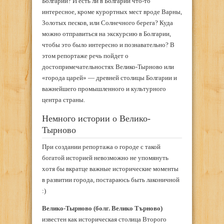
Болгарии? И есть ли в Болгарии что-то
интересное, кроме курортных мест вроде Варны,
Золотых песков, или Солнечного берега? Куда
можно отправиться на экскурсию в Болгарии,
чтобы это было интересно и познавательно? В
этом репортаже речь пойдет о
достопримечательностях Велико-Тырново или
«города царей» — древней столицы Болгарии и
важнейшего промышленного и культурного
центра страны.
Немного истории о Велико-
Тырново
При создании репортажа о городе с такой
богатой историей невозможно не упомянуть
хотя бы вкратце важные исторические моменты
в развитии города, постараюсь быть лаконичной
:)
Велико-Тырново (болг. Велико Търново)
известен как историческая столица Второго