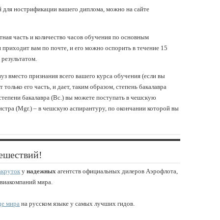
 для нострификации вашего диплома, можно на сайте
ная часть и количество часов обучения по основным
приходит вам по почте, и его можно оспорить в течение 15
 результатом.
уз вместо признания всего вашего курса обучения (если вы
 только его часть, и дает, таким образом, степень бакалавра
я степени бакалавра (Bc.) вы можете поступать в чешскую
истра (Mgr.) – в чешскую аспирантуру, по окончании которой вы
ешествий!
акруток
у
надежных
агентств официальных дилеров Аэрофлота,
авиакомпаний мира.
де мира
на русском языке у самых лучших гидов.