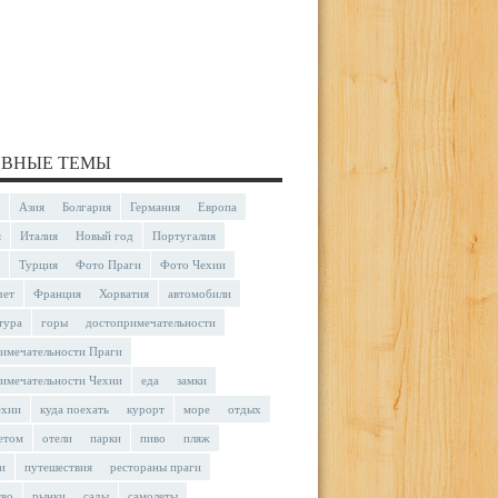
ВНЫЕ ТЕМЫ
Азия
Болгария
Германия
Европа
я
Италия
Новый год
Португалия
Турция
Фото Праги
Фото Чехии
чет
Франция
Хорватия
автомобили
тура
горы
достопримечательности
имечательности Праги
имечательности Чехии
еда
замки
ехии
куда поехать
курорт
море
отдых
етом
отели
парки
пиво
пляж
и
путешествия
рестораны праги
тво
рынки
сады
самолеты