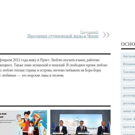
Следующий:
Продление студенческой визы в Чехии
ОСНО
Австрия
 февраля 2012 года живу в Праге. Люблю изучать языки, работаю
Испани
емецкого. Также знаю испанский и чешский. В свободное время люблю
о люблю теплые страны и острова, мечтаю побывать на Бора-Бора.
Таиланд
 любимые — это морские львы и тюлени.
Фотоот
архитек
достопр
достопр
замки ч
отдых л
прогулк
рождес