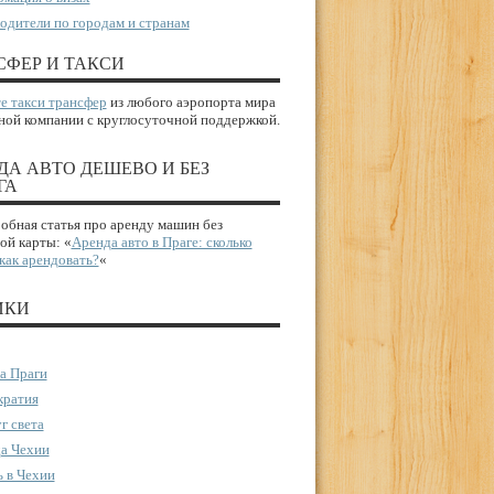
одители по городам и странам
СФЕР И ТАКСИ
е такси трансфер
из любого аэропорта мира
ной компании с круглосуточной поддержкой.
ДА АВТО ДЕШЕВО И БЕЗ
ГА
бная статья про аренду машин без
ой карты: «
Аренда авто в Праге: сколько
 как арендовать?
«
ИКИ
а Праги
ратия
г света
а Чехии
 в Чехии