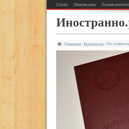
О блоге
Обратная связь
Условия перепеча
Иностранно.
Домашняя
/
Бюрократия
/
Нострификаци