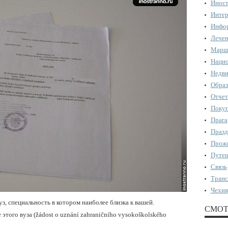
Иност
Интер
Инфор
Лечен
Марш
Нацио
Недви
Образ
Отчет
Поку
Прага
Празд
Прожи
Путеш
Связь
Транс
Чехия
, специальность в котором наиболее близка к вашей.
СМОТ
этого вуза (žádost o uznání zahraničního vysokoškolského