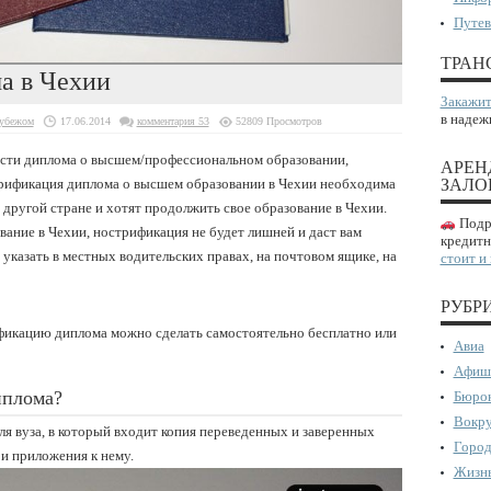
Путев
ТРАН
а в Чехии
Закажит
в надеж
рубежом
17.06.2014
комментария 53
52809 Просмотров
ости диплома о высшем/профессиональном образовании,
АРЕН
трификация диплома о высшем образовании в Чехии необходима
ЗАЛО
в другой стране и хотят продолжить свое образование в Чехии.
Подро
вание в Чехии, нострификация не будет лишней и даст вам
кредитн
указать в местных водительских правах, на почтовом ящике, на
стоит и
РУБР
ификацию диплома можно сделать самостоятельно бесплатно или
Авиа
Афиш
иплома?
Бюрок
Вокру
ля вуза, в который входит копия переведенных и заверенных
Город
и приложения к нему.
Жизнь