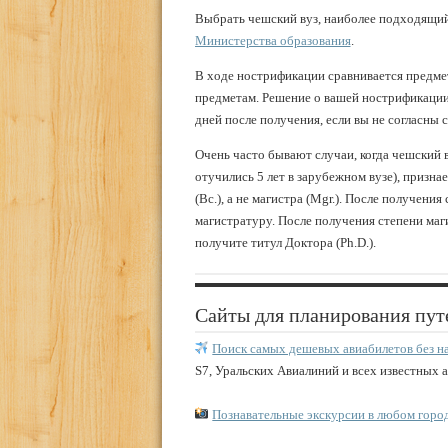
Выбрать чешский вуз, наиболее подходящий
Министерства образования
.
В ходе нострификации сравнивается предмет
предметам. Решение о вашей нострификации 
дней после получения, если вы не согласны с
Очень часто бывают случаи, когда чешский в
отучились 5 лет в зарубежном вузе), признает
(Bc.), а не магистра (Mgr.). После получени
магистратуру. После получения степени маг
получите титул Доктора (Ph.D.).
Сайты для планирования пут
Поиск самых дешевых авиабилетов без н
S7, Уральских Авиалиний и всех известных 
Познавательные экскурсии в любом горо