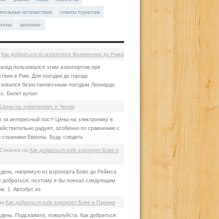
ятельные путешествия
советы туристам
чехии
шоппинг
а
Как добраться из аэропорта Фьюмичино до Рима
азад пользовался этим аэропортом при
твии в Рим. Для поездки до города
зовался безостановочным поездом Леонардо
с. Билет купил
Цены на электронику в Чехии
 за интересный пост! Цены на электронику в
ействительно радуют, особенно по сравнению с
 странами Европы. Буду следить
Секачев
на
Как добраться из/в аэропорт Бове в
день, напрямую из аэропорта Бове до Реймса
е добраться, поэтому я бы поехал следующим
м. 1. Автобус из
на
Как добраться из/в аэропорт Бове в Париже
день. Подскажите, пожалуйста. Как добраться