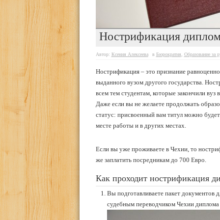
Нострификация диплом
Автор:
Ксения Алексеева
в
Бюрократия
,
Образование за 
Нострификация – это признание равноценн
выданного вузом другого государства. Нос
всем тем студентам, которые закончили вуз 
Даже если вы не желаете продолжать образо
статус: присвоенный вам титул можно будет 
месте работы и в других местах.
Если вы уже проживаете в Чехии, то ностр
же заплатить посредникам до 700 Евро.
Как проходит нострификация д
Вы подготавливаете пакет документов д
судебным переводчиком Чехии диплома 