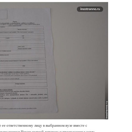
е ее ответственному лицу в выбранном вузе вместе с
ереводчиком Чехии копией диплома и приложения к нему.