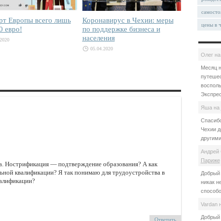
самосто
рт Европы всего лишь
Коронавирус в Чехии: меры
цены в 
0 евро!
по поддержке бизнеса и
населения
.2020
05.04.2020
Олег
н
Месяц н
путешес
восполь
Экспрес
Яша
на
Спасибо
Чехии д
другими
Андрей 
Париже
за. Нострификация — подтверждение образования? А как
ной квалификации? Я так понимаю для трудоустройства в
Добрый 
валификации?
никак н
способо
Vardan
Добрый 
Ответить