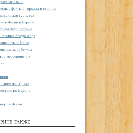
ранные языки
есные факты о городах и странах
мация для туристов
ие в Чехии и Европе
руты путешествий
нальные блюда и еда
жимость в Чехии
ование за рубежом
ы о мероприятиях
пки
ники
вание на отдыхе
ествия по Европе
порт в Чехии
РИТЕ ТАКЖЕ