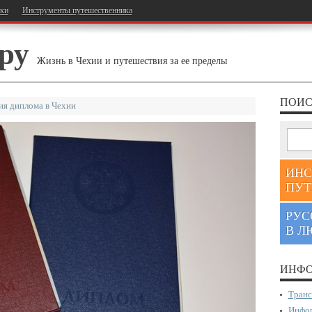
тки
Инструменты путешественника
ру
Жизнь в Чехии и путешествия за ее пределы
ПОИС
я диплома в Чехии
ИНС
ПУТ
РУС
В Л
ИНФО
Транс
Инфор