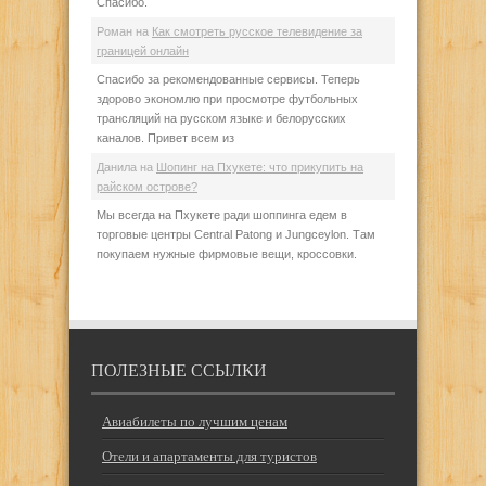
Спасибо.
Роман
на
Как смотреть русское телевидение за
границей онлайн
Спасибо за рекомендованные сервисы. Теперь
здорово экономлю при просмотре футбольных
трансляций на русском языке и белорусских
каналов. Привет всем из
Данила
на
Шопинг на Пхукете: что прикупить на
райском острове?
Мы всегда на Пхукете ради шоппинга едем в
торговые центры Central Patong и Jungceylon. Там
покупаем нужные фирмовые вещи, кроссовки.
ПОЛЕЗНЫЕ ССЫЛКИ
Авиабилеты по лучшим ценам
Отели и апартаменты для туристов