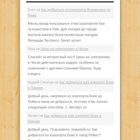
Олег
на
Как добраться из аэропорта Фьюмичино до
Рима
Месяц назад пользовался этим аэропортом при
путешествии в Рим. Для поездки до города
воспользовался безостановочным поездом
Леонардо Экспресс. Билет купил
Яша
на
Цены на электронику в Чехии
Спасибо за интересный пост! Цены на электронику
в Чехии действительно радуют, особенно по
сравнению с другими странами Европы. Буду
следить
Андрей Секачев
на
Как добраться из/в аэропорт Бове
в Париже
Добрый день, напрямую из аэропорта Бове до
Реймса никак не добраться, поэтому я бы поехал
следующим способом. 1. Автобус из
Vardan
на
Как добраться из/в аэропорт Бове в
Париже
Добрый день. Подскажите, пожалуйста. Как
добраться из аэропорта Бове в город Реймс?