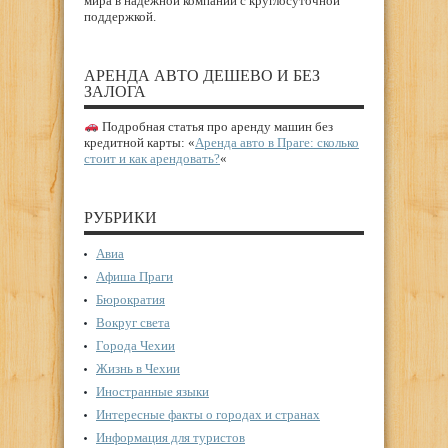
мира в надежной компании с круглосуточной
поддержкой.
АРЕНДА АВТО ДЕШЕВО И БЕЗ
ЗАЛОГА
Подробная статья про аренду машин без
кредитной карты: «
Аренда авто в Праге: сколько
стоит и как арендовать?
«
РУБРИКИ
Авиа
Афиша Праги
Бюрократия
Вокруг света
Города Чехии
Жизнь в Чехии
Иностранные языки
Интересные факты о городах и странах
Информация для туристов