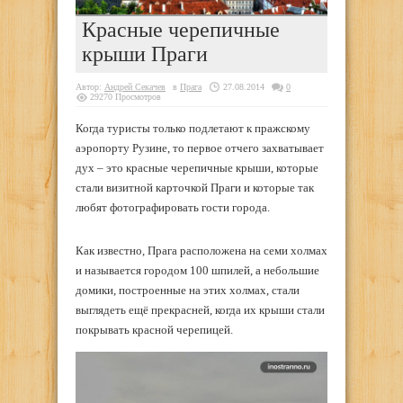
Красные черепичные
крыши Праги
Автор:
Андрей Секачев
в
Прага
27.08.2014
0
29270 Просмотров
Когда туристы только подлетают к пражскому
аэропорту Рузине, то первое отчего захватывает
дух – это красные черепичные крыши, которые
стали визитной карточкой Праги и которые так
любят фотографировать гости города.
Как известно, Прага расположена на семи холмах
и называется городом 100 шпилей, а небольшие
домики, построенные на этих холмах, стали
выглядеть ещё прекрасней, когда их крыши стали
покрывать красной черепицей.