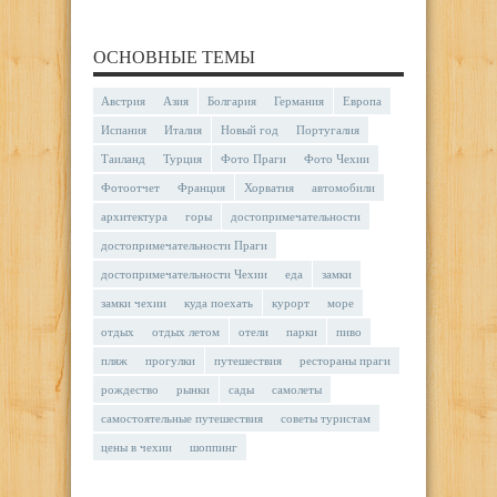
ОСНОВНЫЕ ТЕМЫ
Австрия
Азия
Болгария
Германия
Европа
Испания
Италия
Новый год
Португалия
Таиланд
Турция
Фото Праги
Фото Чехии
Фотоотчет
Франция
Хорватия
автомобили
архитектура
горы
достопримечательности
достопримечательности Праги
достопримечательности Чехии
еда
замки
замки чехии
куда поехать
курорт
море
отдых
отдых летом
отели
парки
пиво
пляж
прогулки
путешествия
рестораны праги
рождество
рынки
сады
самолеты
самостоятельные путешествия
советы туристам
цены в чехии
шоппинг