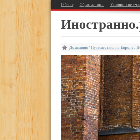
О блоге
Обратная связь
Условия перепеча
Иностранно.
Домашняя
/
Путешествия по Европе
/
Д