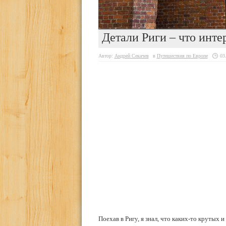
Детали Риги – что инте
Автор:
Андрей Секачев
в
Путешествия по Европе
03
Поехав в Ригу, я знал, что каких-то круты