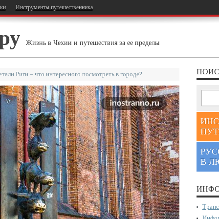
тки
Инструменты путешественника
ру
Жизнь в Чехии и путешествия за ее пределы
ПОИС
етали Риги – что интересного посмотреть в городе?
ИНС
ПУТ
РУС
В Л
ИНФО
Транс
Инфор