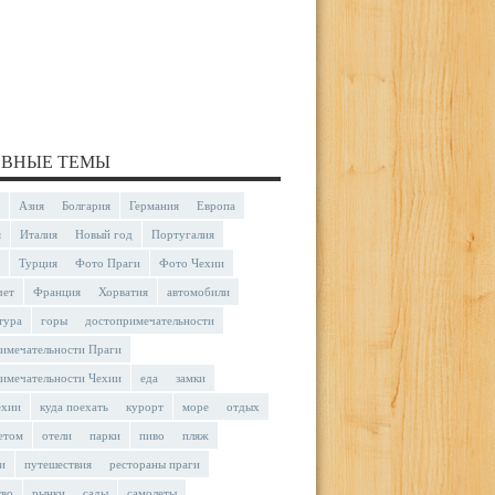
ВНЫЕ ТЕМЫ
Азия
Болгария
Германия
Европа
я
Италия
Новый год
Португалия
Турция
Фото Праги
Фото Чехии
чет
Франция
Хорватия
автомобили
тура
горы
достопримечательности
имечательности Праги
имечательности Чехии
еда
замки
ехии
куда поехать
курорт
море
отдых
етом
отели
парки
пиво
пляж
и
путешествия
рестораны праги
тво
рынки
сады
самолеты