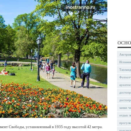
ОСНО
Австрия
Испани
Таиланд
Фотоот
архитек
достопр
достопр
замки ч
отдых л
прогулк
умент Свободы, установленный в 1935 году высотой 42 метра.
рождес