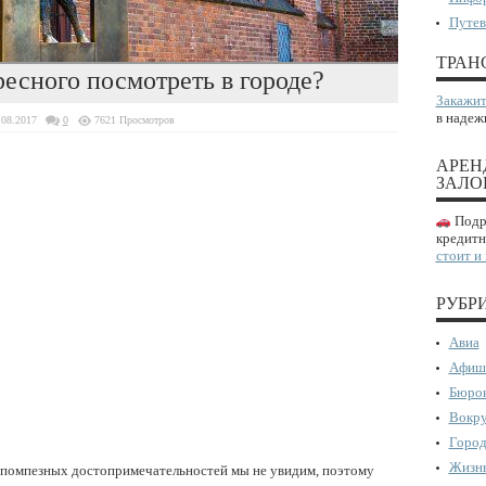
Путев
ТРАН
ресного посмотреть в городе?
Закажит
в надеж
.08.2017
0
7621 Просмотров
АРЕН
ЗАЛО
Подро
кредитн
стоит и
РУБР
Авиа
Афиш
Бюрок
Вокру
Город
Жизнь
х и помпезных достопримечательностей мы не увидим, поэтому