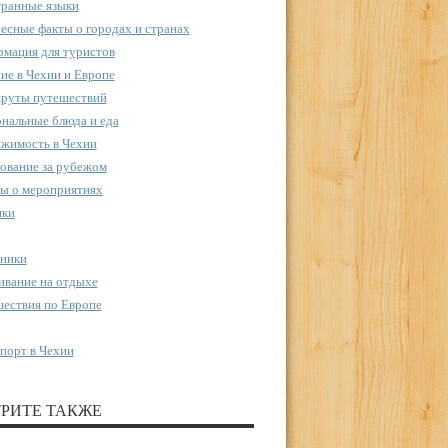
ранные языки
есные факты о городах и странах
мация для туристов
ие в Чехии и Европе
руты путешествий
нальные блюда и еда
жимость в Чехии
ование за рубежом
ы о мероприятиях
пки
ники
вание на отдыхе
ествия по Европе
порт в Чехии
РИТЕ ТАКЖЕ