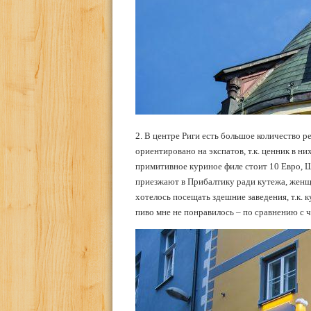
2. В центре Риги есть большое количество р
ориентировано на экспатов, т.к. ценник в н
примитивное куриное филе стоит 10 Евро, Шн
приезжают в Прибалтику ради кутежа, женщи
хотелось посещать здешние заведения, т.к. 
пиво мне не понравилось – по сравнению с 