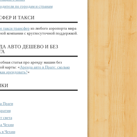
одители по городам и странам
СФЕР И ТАКСИ
е такси трансфер
из любого аэропорта мира
ной компании с круглосуточной поддержкой.
ДА АВТО ДЕШЕВО И БЕЗ
ГА
бная статья про аренду машин без
ой карты: «
Аренда авто в Праге: сколько
 как арендовать?
«
ИКИ
а Праги
ратия
г света
а Чехии
 в Чехии