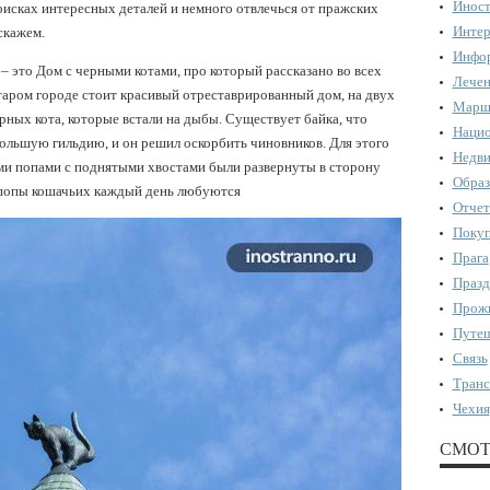
Иност
оисках интересных деталей и немного отвлечься от пражских
Интер
скажем.
Инфор
– это Дом с черными котами, про который рассказано во всех
Лечен
таром городе стоит красивый отреставрированный дом, на двух
Марш
ных кота, которые встали на дыбы. Существует байка, что
Нацио
Большую гильдию, и он решил оскорбить чиновников. Для этого
Недви
ими попами с поднятыми хвостами были развернуты в сторону
Образ
 попы кошачьих каждый день любуются
Отчет
Поку
Прага
Празд
Прожи
Путеш
Связь
Транс
Чехия
СМОТ