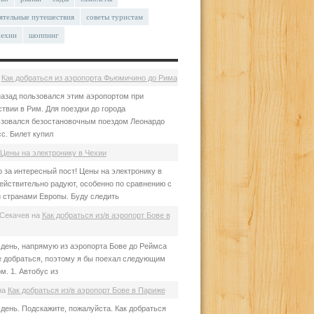
ятельные путешествия
советы туристам
чехии
шоппинг
а
Как добраться из аэропорта Фьюмичино до Рима
азад пользовался этим аэропортом при
твии в Рим. Для поездки до города
зовался безостановочным поездом Леонардо
с. Билет купил
Цены на электронику в Чехии
 за интересный пост! Цены на электронику в
ействительно радуют, особенно по сравнению с
 странами Европы. Буду следить
Секачев
на
Как добраться из/в аэропорт Бове в
день, напрямую из аэропорта Бове до Реймса
е добраться, поэтому я бы поехал следующим
м. 1. Автобус из
на
Как добраться из/в аэропорт Бове в Париже
день. Подскажите, пожалуйста. Как добраться