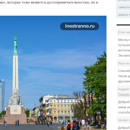
а», которые тоже являются достопримечательностью, но в
самосто
цены в 
Олег
н
Месяц н
путешес
восполь
Экспрес
Яша
на
Спасибо
Чехии д
другими
Андрей 
Париже
Добрый 
никак н
способо
Vardan
Добрый 