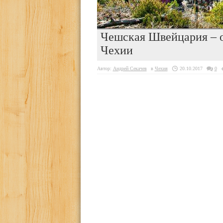
Чешская Швейцария – о
Чехии
Автор:
Андрей Секачев
в
Чехия
20.10.2017
0