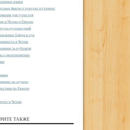
ранные языки
есные факты о городах и странах
мация для туристов
ие в Чехии и Европе
руты путешествий
нальные блюда и еда
жимость в Чехии
ование за рубежом
ы о мероприятиях
пки
ники
вание на отдыхе
ествия по Европе
порт в Чехии
РИТЕ ТАКЖЕ