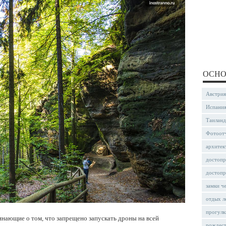
ОСНО
Австрия
Испани
Таиланд
Фотоот
архитек
достопр
достопр
замки ч
отдых л
прогулк
инающие о том, что запрещено запускать дроны на всей
рождес