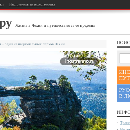
тки
Инструменты путешественника
ру
Жизнь в Чехии и путешествия за ее пределы
ПОИС
 – один из национальных парков Чехии
ИНС
ПУТ
РУС
В Л
ИНФО
Транс
Инфор