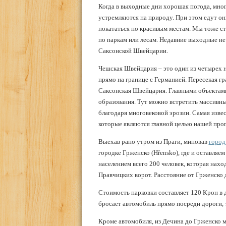
Когда в выходные дни хорошая погода, мно
устремляются на природу. При этом едут они 
покататься по красивым местам. Мы тоже с
по паркам или лесам. Недавние выходные не
Саксонской Швейцарии.
Чешская Швейцария – это один из четырех 
прямо на границе с Германией. Пересекая гр
Саксонская Швейцария. Главными объектам
образования. Тут можно встретить массивны
благодаря многовековой эрозии. Самая извес
которые являются главной целью нашей прог
Выехав рано утром из Праги, миновав
город
городке Грженско (Hřensko), где и оставляе
населением всего 200 человек, которая нахо
Правчицких ворот. Расстояние от Грженско д
Стоимость парковки составляет 120 Крон в д
бросает автомобиль прямо посреди дороги, 
Кроме автомобиля, из Дечина до Грженско м