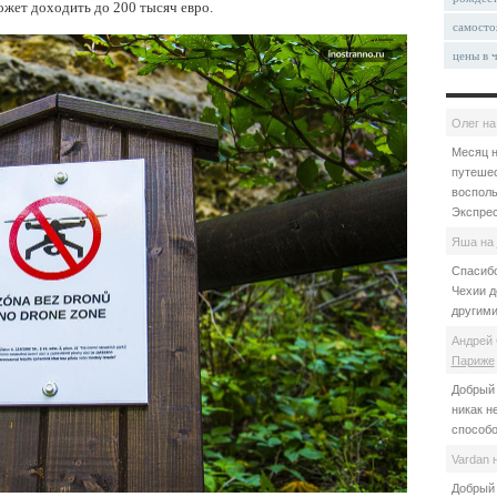
ожет доходить до 200 тысяч евро.
самосто
цены в 
Олег
н
Месяц н
путешес
восполь
Экспрес
Яша
на
Спасибо
Чехии д
другими
Андрей 
Париже
Добрый 
никак н
способо
Vardan
Добрый 