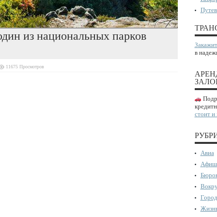
Путев
ТРАН
дин из национальных парков
Закажит
в надеж
11675 Просмотров
АРЕН
ЗАЛО
Подро
кредитн
стоит и
РУБР
Авиа
Афиш
Бюрок
Вокру
Город
Жизнь