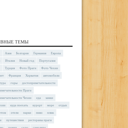
ВНЫЕ ТЕМЫ
Азия
Болгария
Германия
Европа
я
Италия
Новый год
Португалия
Турция
Фото Праги
Фото Чехии
чет
Франция
Хорватия
автомобили
тура
горы
достопримечательности
имечательности Праги
имечательности Чехии
еда
замки
ехии
куда поехать
курорт
море
отдых
етом
отели
парки
пиво
пляж
и
путешествия
рестораны праги
тво
рынки
сады
самолеты