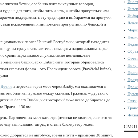
Иност
гие жители Чехии, особенно жители крупных городов,
Интер
туда не для того, чтобы пить и есть, а чтобы прогуляться или
Инфор
тараемся поддерживать эту традицию и выбираемся на прогулки
Лечен
 стали исключением, и мы поехали прогуляться по Чешской и
Марш
Нацио
национальных парков Чешской Республики, который находится
Недви
аницу, вы сразу оказываетесь в немецком национальном парке
Образ
и охраны парка являются уникальные песчаниковые
Отчет
е каменные башни, арки, лабиринты, которые образовались
Поку
тная скальная форма – это Правчицкие ворота (Pravčická brána),
Прага
улки.
Празд
 Дечин
и переехав через мост через Эльбу, мы оказываемся в
Прожи
м автомобиль на парковке между скалами. Грженско – деревня с
Путеш
дится на берегу Эльбы, и от которой ближе всего добираться до
Связь
о Праги – 130 км.
Транс
Чехия
ень. Парковочных мест катастрофически не хватает, если кто-то
то ему выписывают штраф и ставят блокиратор колес.
СМОТ
ожно добраться на автобусе, время в пути – примерно 30 минут,