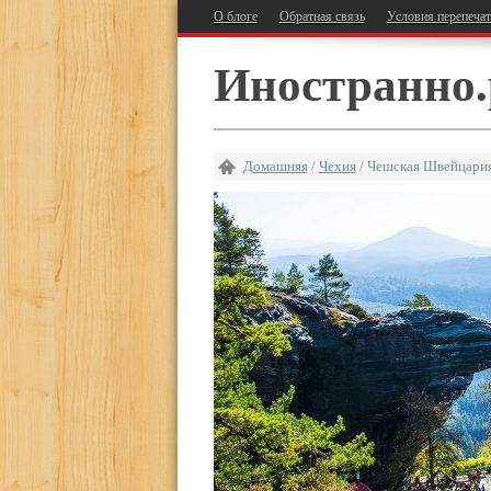
О блоге
Обратная связь
Условия перепеча
Иностранно.
Домашняя
/
Чехия
/
Чешская Швейцария