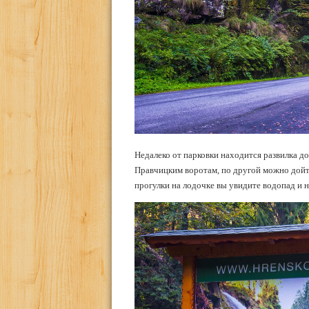
Недалеко от парковки находится развилка д
Правчицким воротам, по другой можно дойти
прогулки на лодочке вы увидите водопад и н