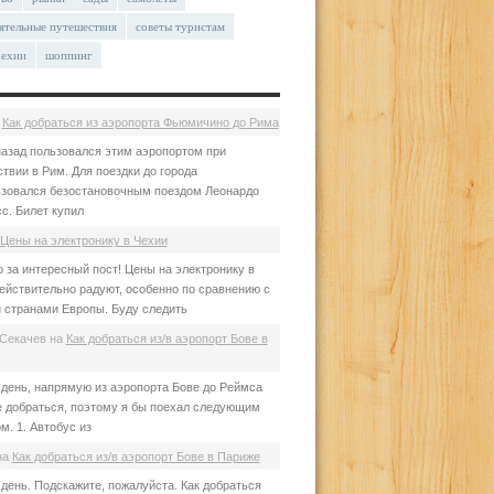
ятельные путешествия
советы туристам
чехии
шоппинг
а
Как добраться из аэропорта Фьюмичино до Рима
азад пользовался этим аэропортом при
твии в Рим. Для поездки до города
зовался безостановочным поездом Леонардо
с. Билет купил
Цены на электронику в Чехии
 за интересный пост! Цены на электронику в
ействительно радуют, особенно по сравнению с
 странами Европы. Буду следить
Секачев
на
Как добраться из/в аэропорт Бове в
день, напрямую из аэропорта Бове до Реймса
е добраться, поэтому я бы поехал следующим
м. 1. Автобус из
на
Как добраться из/в аэропорт Бове в Париже
день. Подскажите, пожалуйста. Как добраться