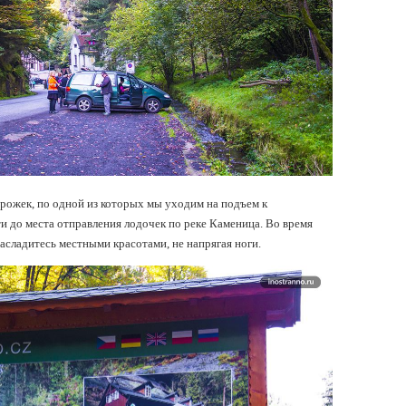
орожек, по одной из которых мы уходим на подъем к
 до места отправления лодочек по реке Каменица. Во время
асладитесь местными красотами, не напрягая ноги.