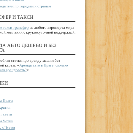
одители по городам и странам
СФЕР И ТАКСИ
е такси трансфер
из любого аэропорта мира
ной компании с круглосуточной поддержкой.
ДА АВТО ДЕШЕВО И БЕЗ
ГА
бная статья про аренду машин без
ой карты: «
Аренда авто в Праге: сколько
 как арендовать?
«
ИКИ
а Праги
ратия
г света
а Чехии
 в Чехии