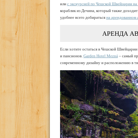
или
с экскурсией по Чешской Швейцарии на 
кораблик из Дечина, который также доходит 
удобнее всего добираться
на арендованном 
АРЕНДА А
Если хотите остаться в Чешской Швейцарии 
и пансионов.
Garden Hotel Mezná
– самый пр
современному дизайну и расположению в ти