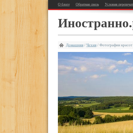
О блоге
Обратная связь
Условия перепеча
Иностранно.
Домашняя
/
Чехия
/
Фотографии красот