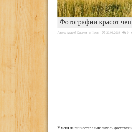
Фотографии красот че
Автор:
Андрей Секачев
в
Чехия
20.06.2019
0
У меня на винчестере накопилось достаточн