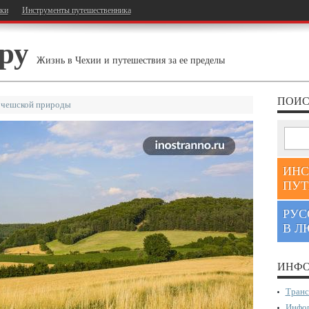
тки
Инструменты путешественника
ру
Жизнь в Чехии и путешествия за ее пределы
ПОИС
 чешской природы
ИНС
ПУТ
РУС
В Л
ИНФО
Транс
Инфор