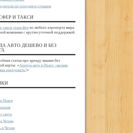
одители по городам и странам
СФЕР И ТАКСИ
е такси трансфер
из любого аэропорта мира
ной компании с круглосуточной поддержкой.
ДА АВТО ДЕШЕВО И БЕЗ
ГА
бная статья про аренду машин без
ой карты: «
Аренда авто в Праге: сколько
 как арендовать?
«
ИКИ
а Праги
ратия
г света
а Чехии
 в Чехии