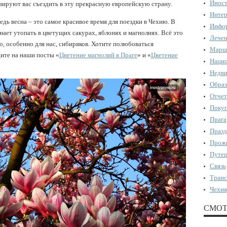
Иност
вируют вас съездить в эту прекрасную европейскую страну.
Интер
едь весна – это самое красивое время для поездки в Чехию. В
Инфор
нает утопать в цветущих сакурах, яблонях и магнолиях. Всё это
Лечен
о, особенно для нас, сибиряков. Хотите полюбоваться
Марш
ите на наши посты «
Цветение магнолий в Праге
» и «
Цветение
Нацио
Недви
Образ
Отчет
Поку
Прага
Празд
Прожи
Путеш
Связь
Транс
Чехия
СМОТ