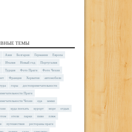
ВНЫЕ ТЕМЫ
Азия
Болгария
Германия
Европа
я
Италия
Новый год
Португалия
Турция
Фото Праги
Фото Чехии
чет
Франция
Хорватия
автомобили
тура
горы
достопримечательности
имечательности Праги
имечательности Чехии
еда
замки
ехии
куда поехать
курорт
море
отдых
етом
отели
парки
пиво
пляж
и
путешествия
рестораны праги
тво
рынки
сады
самолеты