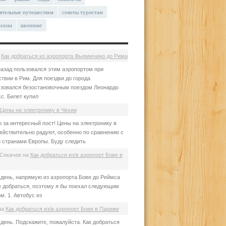
ятельные путешествия
советы туристам
чехии
шоппинг
а
Как добраться из аэропорта Фьюмичино до Рима
азад пользовался этим аэропортом при
твии в Рим. Для поездки до города
зовался безостановочным поездом Леонардо
с. Билет купил
Цены на электронику в Чехии
 за интересный пост! Цены на электронику в
ействительно радуют, особенно по сравнению с
 странами Европы. Буду следить
Секачев
на
Как добраться из/в аэропорт Бове в
день, напрямую из аэропорта Бове до Реймса
е добраться, поэтому я бы поехал следующим
м. 1. Автобус из
на
Как добраться из/в аэропорт Бове в Париже
день. Подскажите, пожалуйста. Как добраться