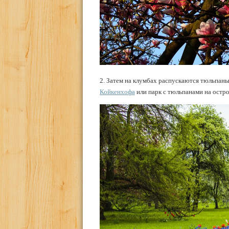
2. Затем на клумбах распускаются тюльпаны.
Койкенхофа
или парк с тюльпанами на остро