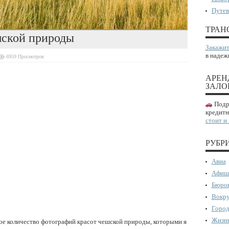
Путев
ТРАН
шской природы
Закажит
в надеж
6959 Просмотров
АРЕН
ЗАЛО
Подро
кредитн
стоит и
РУБР
Авиа
Афиш
Бюрок
Вокру
Город
Жизнь
ое количество фотографий красот чешской природы, которыми я