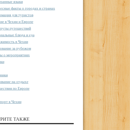
ранные языки
есные факты о городах и странах
мация для туристов
ие в Чехии и Европе
руты путешествий
нальные блюда и еда
жимость в Чехии
ование за рубежом
ы о мероприятиях
пки
ники
вание на отдыхе
ествия по Европе
порт в Чехии
РИТЕ ТАКЖЕ