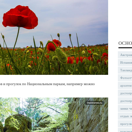
ОСНО
Австрия
Испани
Таиланд
Фотоот
дов и прогулок по Национальным паркам, например можно
архитек
достопр
достопр
замки ч
отдых л
прогулк
рождес