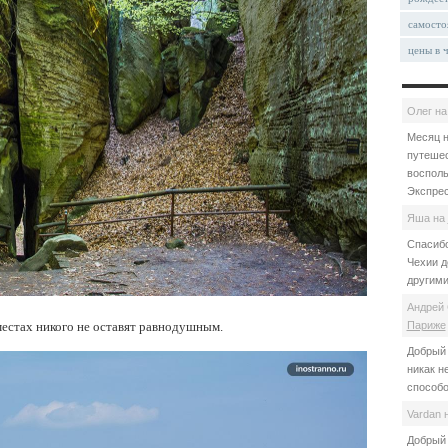
самосто
цены в 
Олег
н
Месяц н
путешес
восполь
Экспрес
Яша
на
Спасибо
Чехии д
другими
Андрей 
Париже
естах никого не оставят равнодушным.
Добрый 
никак н
способо
Vardan
Добрый 