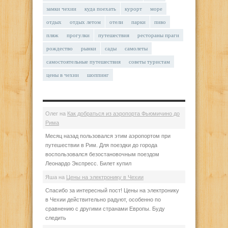
замки чехии
куда поехать
курорт
море
отдых
отдых летом
отели
парки
пиво
пляж
прогулки
путешествия
рестораны праги
рождество
рынки
сады
самолеты
самостоятельные путешествия
советы туристам
цены в чехии
шоппинг
Олег
на
Как добраться из аэропорта Фьюмичино до
Рима
Месяц назад пользовался этим аэропортом при
путешествии в Рим. Для поездки до города
воспользовался безостановочным поездом
Леонардо Экспресс. Билет купил
Яша
на
Цены на электронику в Чехии
Спасибо за интересный пост! Цены на электронику
в Чехии действительно радуют, особенно по
сравнению с другими странами Европы. Буду
следить