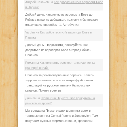
Андрей Секачев
на
Как добраться из/в аэропорт Бове
в Париже
Добрый день, напрямую из аэропорта Бове до
Реймса никак не добраться, поэтому я бы поехал
следующим способом. 1. Автобус из
Vardan
на
Как добраться из/в аэропорт Бове в
Париже
Добрый день. Подскажите, пожалуйста. Как
добраться из аэропорта Бове в город Реймс?
Спасибо.
Роман
на
Как смотреть русское телевидение за
границей онлайн
Спасибо за рекомендованные сервисы. Теперь
здорово экономлю при просмотре футбольных
трансляций на русском языке и белорусских
каналов. Привет всем из
Данила
на
Шопинг на Пхукете: что прикупить на
райском острове?
Мы всегда на Пхукете ради шоппинга едем в
торговые центры Central Patong и Jungceylon. Там
покупаем нужные фирмовые вещи, кроссовки.