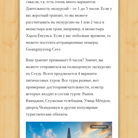
смысла, т.к. есть очень много вариантов.
Длительность экскурсий – от 1 до 5 часов. Если у
вас короткий транзит, то вы можете
рассчитывать на экскурсию на 1 или 2 часа в
монастырь или храм, например, в монастырь
Хэдон Ёнгунса. Если у вас побольше времени, то
можете посетить аттракционные пещеры
Gwangmyeong Cave.
Ваш транзит превышает 8 часов? Значит, вы
можете отправиться на полноценную экскурсию
по Сеулу. Всего предлагается 4 варианта
пятичасовых туров. Все туры разные, вот
примерные достопримечательности, осмотр
которых входит в состав туров: Рынок
Кванджан, Сеульская телебашня, Улица Мёндон,
дворец Чхандоккун и другие популярные
туристические объекты.