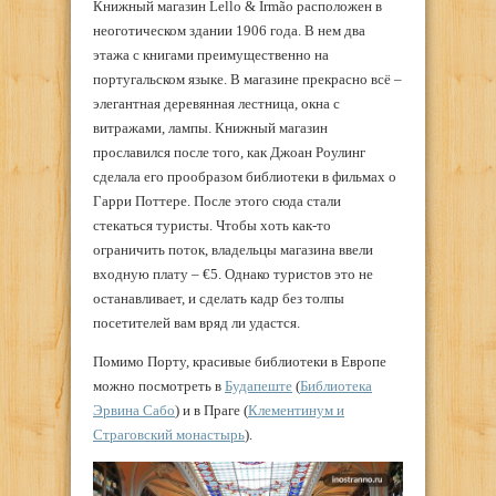
Книжный магазин Lello & Irmão расположен в
неоготическом здании 1906 года. В нем два
этажа с книгами преимущественно на
португальском языке. В магазине прекрасно всё –
элегантная деревянная лестница, окна с
витражами, лампы. Книжный магазин
прославился после того, как Джоан Роулинг
сделала его прообразом библиотеки в фильмах о
Гарри Поттере. После этого сюда стали
стекаться туристы. Чтобы хоть как-то
ограничить поток, владельцы магазина ввели
входную плату – €5. Однако туристов это не
останавливает, и сделать кадр без толпы
посетителей вам вряд ли удастся.
Помимо Порту, красивые библиотеки в Европе
можно посмотреть в
Будапеште
(
Библиотека
Эрвина Сабо
) и в Праге (
Клементинум и
Страговский монастырь
).