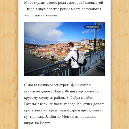
Мост служит своего рода смотровой площадкой
– кадры двух берегов реки с моста получаются
умопомрачительные.
С моста можно рассмотреть фуникулер и
канатную дорогу Порту. Фуникулер ползет по
крутому холму из района Рибейра в район
Баталья в верхней части города. Канатная дорога
протягивается вдоль реки Дуэро и преодолевает
путь до сада Jardim do Morro с панорамным
видом на Порту.