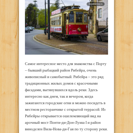
Самое интересное место для знакомства с Порту
– бывший рыбацкий район Рибейра, очень
живописный и самобытный. Рибейра – это ряд
традиционных жилых домов с красочными
фасадами, вытянувшихся вдоль реки. Здесь
интересно как днем, так и вечером, когда
зажигаются городские огни и можно посидеть в
местном ресторанчике с открытой террасой. Из
Рибейры открывается ошеломляющий вид на
арочный мост Понти-ди-Дон-Луиш I и район
виноделен Вила-Нова-ди-Гая по ту сторону реки.