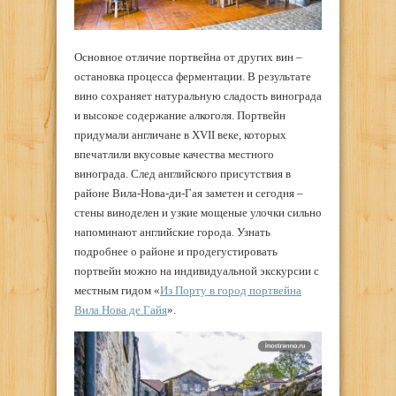
Основное отличие портвейна от других вин –
остановка процесса ферментации. В результате
вино сохраняет натуральную сладость винограда
и высокое содержание алкоголя. Портвейн
придумали англичане в XVII веке, которых
впечатлили вкусовые качества местного
винограда. След английского присутствия в
районе Вила-Нова-ди-Гая заметен и сегодня –
стены виноделен и узкие мощеные улочки сильно
напоминают английские города. Узнать
подробнее о районе и продегустировать
портвейн можно на индивидуальной экскурсии с
местным гидом «
Из Порту в город портвейна
Вила Нова де Гайя
».