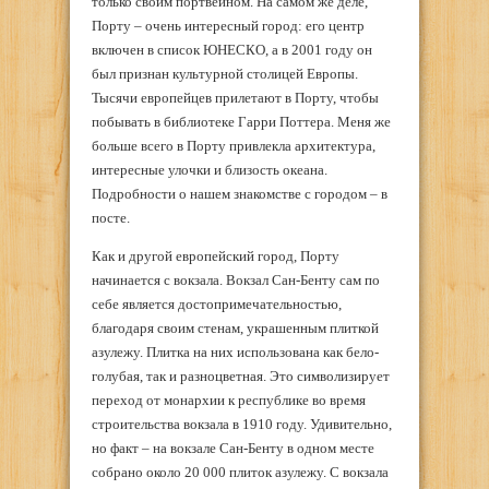
только своим портвейном. На самом же деле,
Порту – очень интересный город: его центр
включен в список ЮНЕСКО, а в 2001 году он
был признан культурной столицей Европы.
Тысячи европейцев прилетают в Порту, чтобы
побывать в библиотеке Гарри Поттера. Меня же
больше всего в Порту привлекла архитектура,
интересные улочки и близость океана.
Подробности о нашем знакомстве с городом – в
посте.
Как и другой европейский город, Порту
начинается с вокзала. Вокзал Сан-Бенту сам по
себе является достопримечательностью,
благодаря своим стенам, украшенным плиткой
азулежу. Плитка на них использована как бело-
голубая, так и разноцветная. Это символизирует
переход от монархии к республике во время
строительства вокзала в 1910 году. Удивительно,
но факт – на вокзале Сан-Бенту в одном месте
собрано около 20 000 плиток азулежу. С вокзала