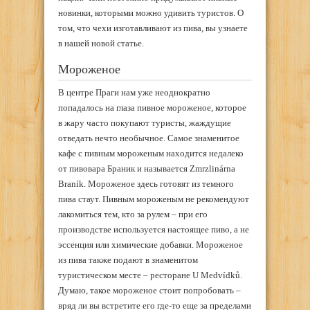
новинки, которыми можно удивить туристов. О
том, что чехи изготавливают из пива, вы узнаете
в нашей новой статье.
Мороженое
В центре Праги нам уже неоднократно
попадалось на глаза пивное мороженое, которое
в жару часто покупают туристы, жаждущие
отведать нечто необычное. Самое знаменитое
кафе с пивным мороженым находится недалеко
от пивовара Браник и называется Zmrzlinárna
Braník. Мороженое здесь готовят из темного
пива стаут. Пивным мороженым не рекомендуют
лакомиться тем, кто за рулем – при его
производстве используется настоящее пиво, а не
эссенция или химические добавки. Мороженое
из пива также подают в знаменитом
туристическом месте – ресторане U Medvídků.
Думаю, такое мороженое стоит попробовать –
вряд ли вы встретите его где-то еще за пределами