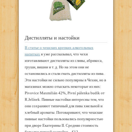
Дистилляты и настойки
В статье о чешских крепких алкогольных
напитках
я уже рассказывал, что чехи
изготавливают дистилляты из сливы, абрикоса,
груши, вишни и т. д. Но на этом они не
остановились и стали гнать дистилляты из пива.
Эти настойки не сильно популярны в Чехии, но в
магазинах можно отыскать некоторые из них:
Pivovice Maxmilián 42%, Pivní pálenka budík от
R.Jelínek. Пивные настойки интересны тем, что
они сохраняют типичный для пива хмельной и
хлебный ароматы. Поговаривают, что чешские
пивные настойки пользовались популярностью
при дворе Екатерины II. Средняя стоимость
бутылки пивной настойки – €12.