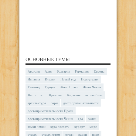
ОСНОВНЫЕ ТЕМЫ
Австрия
Азия
Болгария
Германия
Европа
Испания
Италия
Новый год
Португалия
Таиланд
Турция
Фото Праги
Фото Чехии
Фотоотчет
Франция
Хорватия
автомобили
архитектура
горы
достопримечательности
достопримечательности Праги
достопримечательности Чехии
еда
замки
замки чехии
куда поехать
курорт
море
отдых
отдых летом
отели
парки
пиво