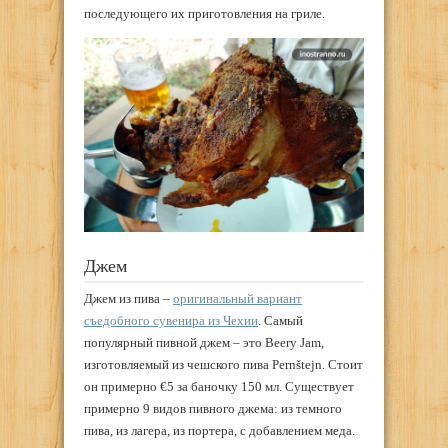
последующего их приготовления на гриле.
Джем
Джем из пива –
оригинальный вариант
съедобного сувенира из Чехии
. Самый
популярный пивной джем – это Beery Jam,
изготовляемый из чешского пива Pernštejn. Стоит
он примерно €5 за баночку 150 мл. Существует
примерно 9 видов пивного джема: из темного
пива, из лагера, из портера, с добавлением меда.