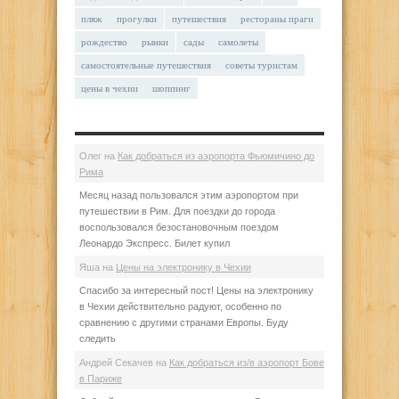
пляж
прогулки
путешествия
рестораны праги
рождество
рынки
сады
самолеты
самостоятельные путешествия
советы туристам
цены в чехии
шоппинг
Олег
на
Как добраться из аэропорта Фьюмичино до
Рима
Месяц назад пользовался этим аэропортом при
путешествии в Рим. Для поездки до города
воспользовался безостановочным поездом
Леонардо Экспресс. Билет купил
Яша
на
Цены на электронику в Чехии
Спасибо за интересный пост! Цены на электронику
в Чехии действительно радуют, особенно по
сравнению с другими странами Европы. Буду
следить
Андрей Секачев
на
Как добраться из/в аэропорт Бове
в Париже