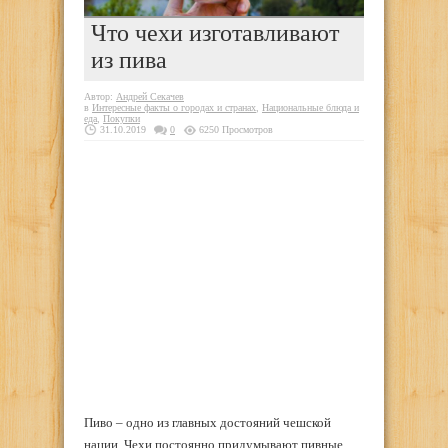
Что чехи изготавливают
из пива
Автор:
Андрей Секачев
в
Интересные факты о городах и странах
,
Национальные блюда и
еда
,
Покупки
31.10.2019
0
6250 Просмотров
Пиво – одно из главных достояний чешской
нации. Чехи постоянно придумывают пивные