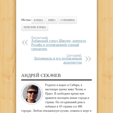
Метки:
БЛЮДА
ПИВО
СУВЕНИРЫ
ЧЕШСКИЕ БЛЮДА
Предыдущий:
Албанский город Шкодер, крепость
Розафа и потрясающий горный
серпантин
Следующий:
Литомишль и его потрясающая
архитектура
АНДРЕЙ СЕКАЧЕВ
Родился и вырос в Сибири, в
настоящее время живу Чехии, в
Праге. В свободное время мне
нравится посещать новые города и
страны. На сегодняшний день я
побывал в 43 странах и в 486
городах. Люблю итальянскую кухню, плавать в море и