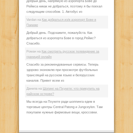
Добрый день, напрямую из аэропорта Бове до
Реймса никак не добраться, поэтому я бы поехал
следующим способом. 1. Автобус из
Vardan
на
Как добраться из/в аэропорт Бове в
Париже
Добрый день. Подскажите, пожалуйста. Как
добраться из аэропорта Бове в город Реймс?
Спасибо.
Роман
на
Как смотреть русское телевидение за
границей онлайн
Спасибо за рекомендованные сервисы. Теперь
здорово экономлю при просмотре футбольных
трансляций на русском языке и белорусских
каналов. Привет всем из
Данила
на
Шопинг на Пхукете: что прикупить на
райском острове?
Мы всегда на Пхукете ради шоппинга едем в
торговые центры Central Patong и Jungceylon. Там
покупаем нужные фирмовые вещи, кроссовки.