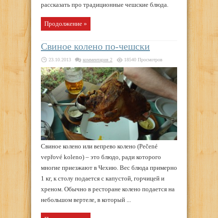
рассказать про традиционные чешские блюда.
Продолжение »
Свиное колено по-чешски
23.10.2013
комментария 2
18540 Просмотров
Свиное колено или вепрево колено (Рečené
vepřové koleno) – это блюдо, ради которого
многие приезжают в Чехию. Вес блюда примерно
1 кг, к столу подается с капустой, горчицей и
хреном. Обычно в ресторане колено подается на
небольшом вертеле, в который ...