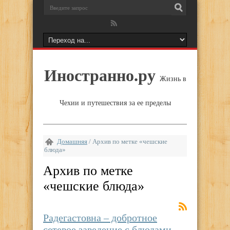
Иностранно.ру
Жизнь в
Чехии и путешествия за ее пределы
Домашняя
/
Архив по метке «чешские
блюда»
Архив по метке
«
чешские блюда
»
Радегастовна – добротное
сетевое заведение с блюдами