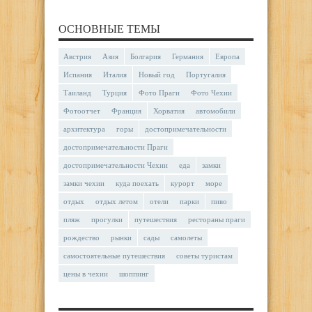
ОСНОВНЫЕ ТЕМЫ
Австрия
Азия
Болгария
Германия
Европа
Испания
Италия
Новый год
Португалия
Таиланд
Турция
Фото Праги
Фото Чехии
Фотоотчет
Франция
Хорватия
автомобили
архитектура
горы
достопримечательности
достопримечательности Праги
достопримечательности Чехии
еда
замки
замки чехии
куда поехать
курорт
море
отдых
отдых летом
отели
парки
пиво
пляж
прогулки
путешествия
рестораны праги
рождество
рынки
сады
самолеты
самостоятельные путешествия
советы туристам
цены в чехии
шоппинг