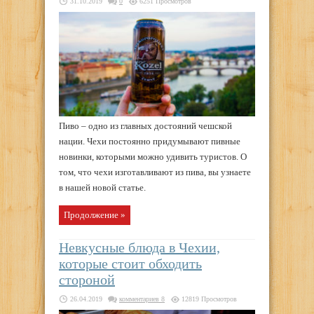
31.10.2019
0
6251 Просмотров
Пиво – одно из главных достояний чешской
нации. Чехи постоянно придумывают пивные
новинки, которыми можно удивить туристов. О
том, что чехи изготавливают из пива, вы узнаете
в нашей новой статье.
Продолжение »
Невкусные блюда в Чехии,
которые стоит обходить
стороной
26.04.2019
комментариев 8
12819 Просмотров