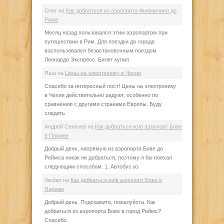
Олег
на
Как добраться из аэропорта Фьюмичино до
Рима
Месяц назад пользовался этим аэропортом при
путешествии в Рим. Для поездки до города
воспользовался безостановочным поездом
Леонардо Экспресс. Билет купил
Яша
на
Цены на электронику в Чехии
Спасибо за интересный пост! Цены на электронику
в Чехии действительно радуют, особенно по
сравнению с другими странами Европы. Буду
следить
Андрей Секачев
на
Как добраться из/в аэропорт Бове
в Париже
Добрый день, напрямую из аэропорта Бове до
Реймса никак не добраться, поэтому я бы поехал
следующим способом. 1. Автобус из
Vardan
на
Как добраться из/в аэропорт Бове в
Париже
Добрый день. Подскажите, пожалуйста. Как
добраться из аэропорта Бове в город Реймс?
Спасибо.