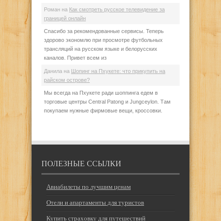
Роман
на
Как смотреть русское телевидение за
границей онлайн
Спасибо за рекомендованные сервисы. Теперь
здорово экономлю при просмотре футбольных
трансляций на русском языке и белорусских
каналов. Привет всем из
Данила
на
Шопинг на Пхукете: что прикупить на
райском острове?
Мы всегда на Пхукете ради шоппинга едем в
торговые центры Central Patong и Jungceylon. Там
покупаем нужные фирмовые вещи, кроссовки.
ПОЛЕЗНЫЕ ССЫЛКИ
Авиабилеты по лучшим ценам
Отели и апартаменты для туристов
Купить страховку для путешествий