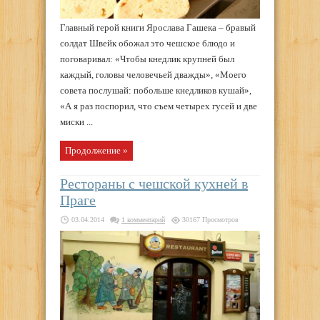
Главный герой книги Ярослава Гашека – бравый
солдат Швейк обожал это чешское блюдо и
поговаривал: «Чтобы кнедлик крупней был
каждый, головы человечьей дважды», «Моего
совета послушай: побольше кнедликов кушай»,
«А я раз поспорил, что съем четырех гусей и две
миски ...
Продолжение »
Рестораны с чешской кухней в
Праге
03.04.2014
1 комментарий
30167 Просмотров