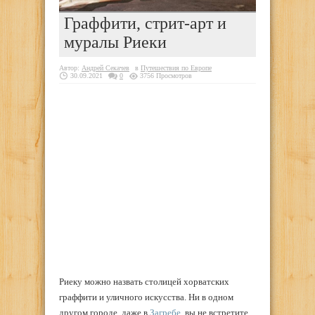
Граффити, стрит-арт и
муралы Риеки
Автор:
Андрей Секачев
в
Путешествия по Европе
30.09.2021
0
3756 Просмотров
Риеку можно назвать столицей хорватских
граффити и уличного искусства. Ни в одном
другом городе, даже в
Загребе
, вы не встретите