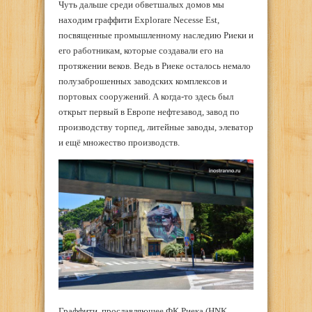
Чуть дальше среди обветшалых домов мы
находим граффити Explorare Necesse Est,
посвященные промышленному наследию Риеки и
его работникам, которые создавали его на
протяжении веков. Ведь в Риеке осталось немало
полузаброшенных заводских комплексов и
портовых сооружений. А когда-то здесь был
открыт первый в Европе нефтезавод, завод по
производству торпед, литейные заводы, элеватор
и ещё множество производств.
Граффити, прославляющее ФК Риека (HNK