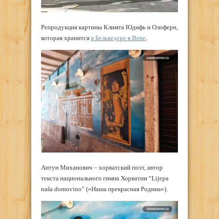
Репродукция картины Климта Юдифь и Олоферн,
которая хранится
в Бельведере в Вене
.
Антун Миханович – хорватский поэт, автор
текста национального гимна Хорватии “Lijepa
naša domovino” («Наша прекрасная Родина»).