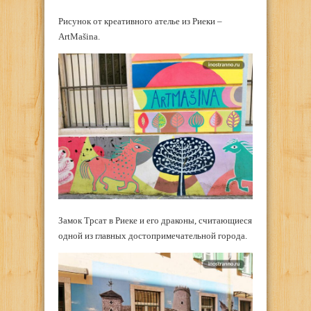
Рисунок от креативного ателье из Риеки –
ArtMašina.
Замок Трсат в Риеке и его драконы, считающиеся
одной из главных достопримечательной города.