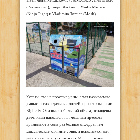
Sišul, Jadranke Lacković (ojoMAGico), Ines Milčić
(Pekmezmed), Tanje Blašković, Marka Muzice
(Ninja Tiger) и Vladimira Tomića (Mosk).
Кстати, это не простые урны, а так называемые
умные антивандальные контейнеры от компании
Bigbelly. Они имеют больший объем, оснащены
датчиками наполнения и мощным прессом,
принимают в семь раз больше отходов, чем
классические уличные урны, и используют для
работы солнечную энергию. Мне особенно