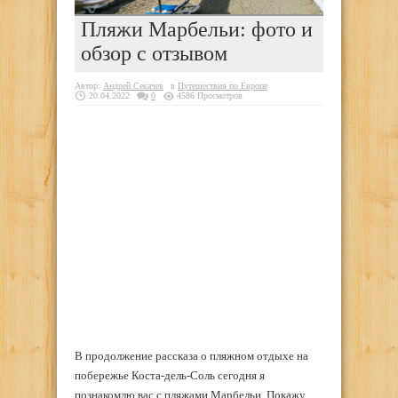
Пляжи Марбельи: фото и
обзор с отзывом
Автор:
Андрей Секачев
в
Путешествия по Европе
20.04.2022
0
4586 Просмотров
В продолжение рассказа о пляжном отдыхе на
побережье Коста-дель-Соль сегодня я
познакомлю вас с пляжами Марбельи. Покажу