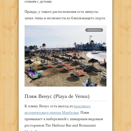
семьям с детьми.
Правда, у такого расположения есть минусы:
запах тины и несвежести из близлежащего порта.
Пляж Венус (Playa de Venus)
К пляжу Венус есть выход из
красивого
исторического центра Марбельи
. Пляж
примыкает к набережной с шикарным видовым
рестораном The Harbour Bar and Restaurant