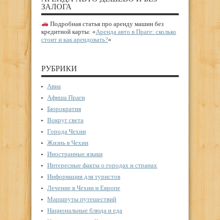
ЗАЛОГА
Подробная статья про аренду машин без
кредитной карты: «
Аренда авто в Праге: сколько
стоит и как арендовать?
«
РУБРИКИ
Авиа
Афиша Праги
Бюрократия
Вокруг света
Города Чехии
Жизнь в Чехии
Иностранные языки
Интересные факты о городах и странах
Информация для туристов
Лечение в Чехии и Европе
Маршруты путешествий
Национальные блюда и еда