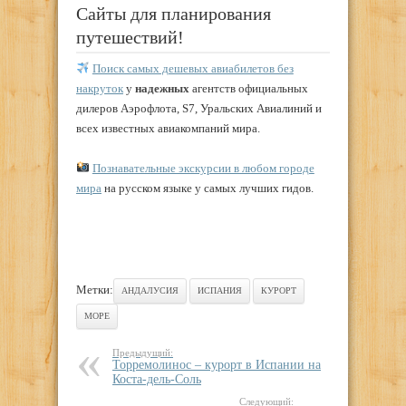
Сайты для планирования
путешествий!
Поиск самых дешевых авиабилетов без
накруток
у
надежных
агентств официальных
дилеров Аэрофлота, S7, Уральских Авиалиний и
всех известных авиакомпаний мира.
Познавательные экскурсии в любом городе
мира
на русском языке у самых лучших гидов.
Метки:
АНДАЛУСИЯ
ИСПАНИЯ
КУРОРТ
МОРЕ
Предыдущий:
Торремолинос – курорт в Испании на
Коста-дель-Соль
Следующий: