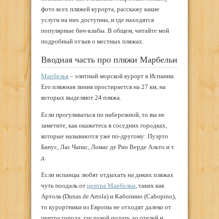
фото всех пляжей курорта, расскажу какие
услуги на них доступны, и где находятся
популярные бич-клабы. В общем, читайте мой
подробный отзыв о местных пляжах.
Вводная часть про пляжи Марбельи
Марбелья
– элитный морской курорт в Испании.
Его пляжная линия простирается на 27 км, на
которых выделяют 24 пляжа.
Если прогуливаться по набережной, то вы не
заметите, как окажетесь в соседних городках,
которые называются уже по-другому: Пуэрто
Банус, Лас Чапас, Ломас де Рио Верде Альто и т.
д.
Если испанцы любят отдыхать на диких пляжах
чуть поодаль от
центра Марбельи
, таких как
Артола (Dunas de Artola) и Кабопино (Cabopino),
то курортники из Европы не отходят далеко от
центра города, где рукой подать до отелей и