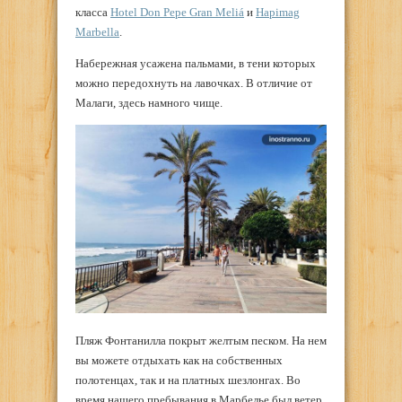
класса
Hotel Don Pepe Gran Meliá
и
Hapimag
Marbella
.
Набережная усажена пальмами, в тени которых
можно передохнуть на лавочках. В отличие от
Малаги, здесь намного чище.
Пляж Фонтанилла покрыт желтым песком. На нем
вы можете отдыхать как на собственных
полотенцах, так и на платных шезлонгах. Во
время нашего пребывания в Марбелье был ветер