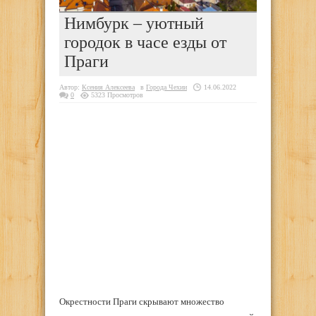
Нимбурк – уютный
городок в часе езды от
Праги
Автор:
Ксения Алексеева
в
Города Чехии
14.06.2022
0
5323 Просмотров
Окрестности Праги скрывают множество