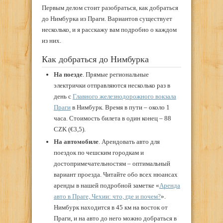
Первым делом стоит разобраться, как добраться
до Нимбурка из Праги. Вариантов существует
несколько, и я расскажу вам подробно о каждом
из них.
Как добраться до Нимбурка
На поезде
. Прямые региональные
электрички отправляются несколько раз в
день с
Главного железнодорожного вокзала
Праги
в Нимбурк. Время в пути – около 1
часа. Стоимость билета в один конец – 88
CZK (€3,5).
На автомобиле
. Арендовать авто для
поездок по чешским городкам и
достопримечательностям – оптимальный
вариант проезда. Читайте обо всех нюансах
аренды в нашей подробной заметке «
Аренда
авто в Праге, Чехии: что, где и почем?
».
Нимбурк находится в 45 км на восток от
Праги, и на авто до него можно добраться в