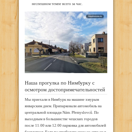
неспешном темпе всего за час.
Наша прогулка по Нимбурку с
осмотром достопримечательностей
Мы приехали в Нимбурк на машине хмурым
январским днем. Припарковали автомобиль на
центральной площади Nám. Přemyslovců. По
выходным в большинстве чешских городов
после 11:00 или 12:00 парковка для автомобилей
бесплатная. Если вы прибудете сюда на авто не в