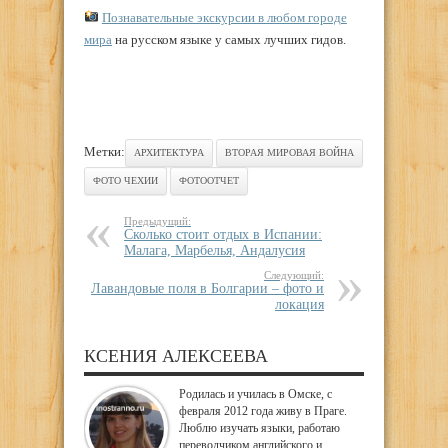
Познавательные экскурсии в любом городе
мира
на русском языке у самых лучших гидов.
Метки:
АРХИТЕКТУРА
ВТОРАЯ МИРОВАЯ ВОЙНА
ФОТО ЧЕХИИ
ФОТООТЧЕТ
Предыдущий:
Сколько стоит отдых в Испании:
Малага, Марбелья, Андалусия
Следующий:
Лавандовые поля в Болгарии – фото и
локация
КСЕНИЯ АЛЕКСЕЕВА
Родилась и училась в Омске, с
февраля 2012 года живу в Праге.
Люблю изучать языки, работаю
переводчиком английского и