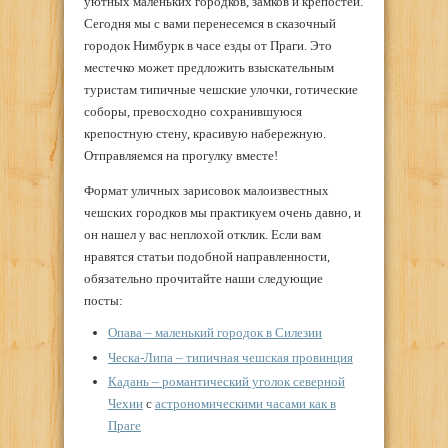
уютных маленьких городков, замков и крепостей.
Сегодня мы с вами перенесемся в сказочный
городок Нимбурк в часе езды от Праги. Это
местечко может предложить взыскательным
туристам типичные чешские улочки, готические
соборы, превосходно сохранившуюся
крепостную стену, красивую набережную.
Отправляемся на прогулку вместе!
Формат уличных зарисовок малоизвестных
чешских городков мы практикуем очень давно, и
он нашел у вас неплохой отклик. Если вам
нравятся статьи подобной направленности,
обязательно прочитайте наши следующие
посты:
Опава – маленький городок в Силезии
Ческа-Липа – типичная чешская провинция
Кадань – романтический уголок северной
Чехии
с
астрономическими часами как в
Праге