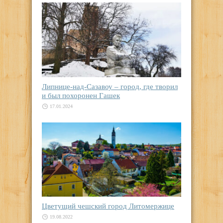
Липнице-над-Сазавоу – город, где творил
и был похоронен Гашек
17.01.2024
Цветущий чешский город Литомержице
19.08.2022