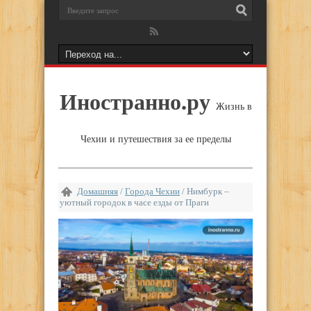
Иностранно.ру
Жизнь в
Чехии и путешествия за ее пределы
Домашняя
/
Города Чехии
/
Нимбурк –
уютный городок в часе езды от Праги