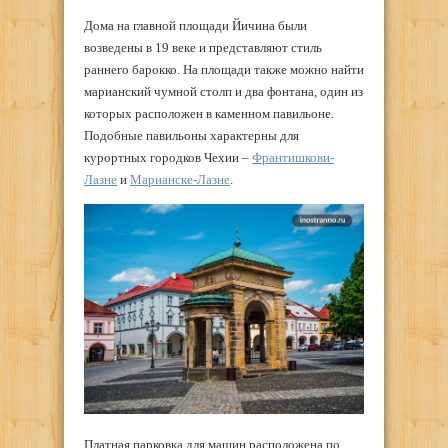
Дома на главной площади Йичина были
возведены в 19 веке и представляют стиль
раннего барокко. На площади также можно найти
марианский чумной столп и два фонтана, один из
которых расположен в каменном павильоне.
Подобные павильоны характерны для
курортных городков Чехии –
Франтишкови-
Лазне
и
Марианске-Лазне
.
Платная парковка для машин расположена по