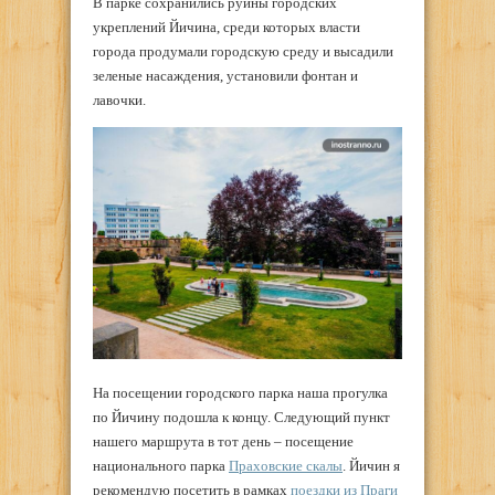
В парке сохранились руины городских
укреплений Йичина, среди которых власти
города продумали городскую среду и высадили
зеленые насаждения, установили фонтан и
лавочки.
На посещении городского парка наша прогулка
по Йичину подошла к концу. Следующий пункт
нашего маршрута в тот день – посещение
национального парка
Праховские скалы
. Йичин я
рекомендую посетить в рамках
поездки из Праги