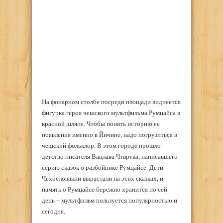
На фонарном столбе посреди площади виднеется
фигурка героя чешского мультфильма Румцайса в
красной шляпе. Чтобы понять историю ее
появления именно в Йичине, надо погрузиться в
чешский фольклор. В этом городе прошло
детство писателя Вацлава Чтвртка, написавшего
серию сказок о разбойнике Румцайсе. Дети
Чехословакии вырастали на этих сказках, и
память о Румцайсе бережно хранится по сей
день – мультфильм пользуется популярностью и
сегодня.