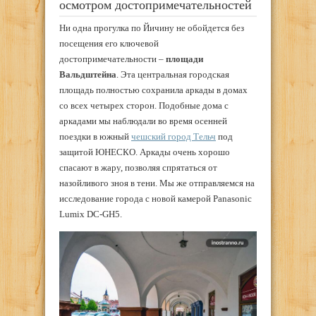
осмотром достопримечательностей
Ни одна прогулка по Йичину не обойдется без
посещения его ключевой
достопримечательности –
площади
Вальдштейна
. Эта центральная городская
площадь полностью сохранила аркады в домах
со всех четырех сторон. Подобные дома с
аркадами мы наблюдали во время осенней
поездки в южный
чешский город Тельч
под
защитой ЮНЕСКО. Аркады очень хорошо
спасают в жару, позволяя спрятаться от
назойливого зноя в тени. Мы же отправляемся на
исследование города с новой камерой Panasonic
Lumix DC-GH5.