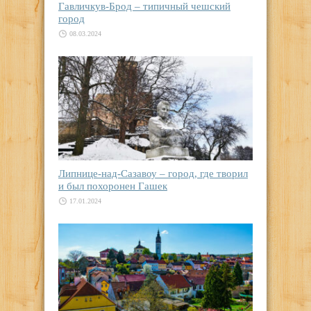
Гавличкув-Брод – типичный чешский
город
08.03.2024
Липнице-над-Сазавоу – город, где творил
и был похоронен Гашек
17.01.2024