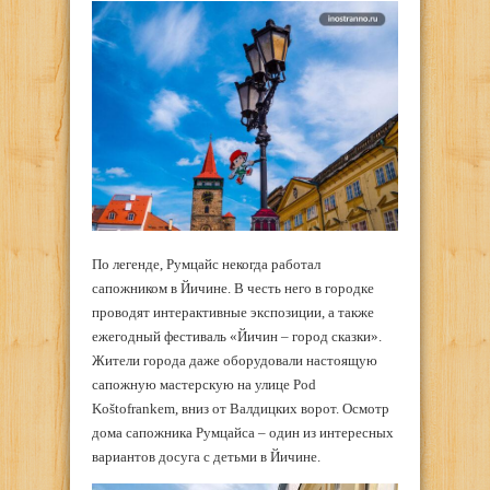
По легенде, Румцайс некогда работал
сапожником в Йичине. В честь него в городке
проводят интерактивные экспозиции, а также
ежегодный фестиваль «Йичин – город сказки».
Жители города даже оборудовали настоящую
сапожную мастерскую на улице Pod
Koštofrankem, вниз от Валдицких ворот. Осмотр
дома сапожника Румцайса – один из интересных
вариантов досуга с детьми в Йичине.