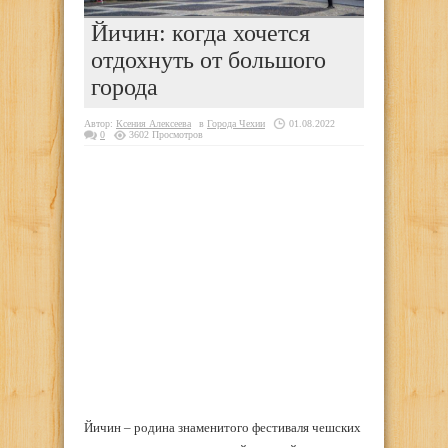
Йичин: когда хочется
отдохнуть от большого
города
Автор:
Ксения Алексеева
в
Города Чехии
01.08.2022
0
3602 Просмотров
Йичин – родина знаменитого фестиваля чешских