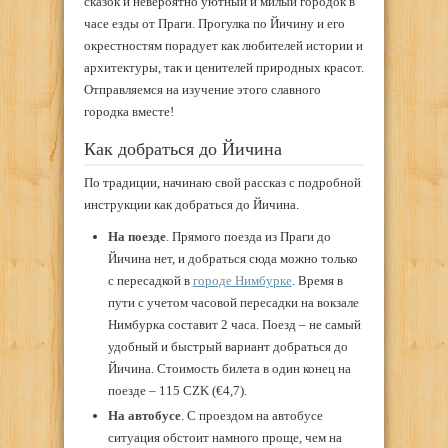
сказок и невероятно уютный и милый городок в
часе езды от Праги. Прогулка по Йичину и его
окрестностям порадует как любителей истории и
архитектуры, так и ценителей природных красот.
Отправляемся на изучение этого славного
городка вместе!
Как добраться до Йичина
По традиции, начинаю свой рассказ с подробной
инструкции как добраться до Йичина.
На поезде
. Прямого поезда из Праги до
Йичина нет, и добраться сюда можно только
с пересадкой в
городе Нимбурке
. Время в
пути с учетом часовой пересадки на вокзале
Нимбурка составит 2 часа. Поезд – не самый
удобный и быстрый вариант добраться до
Йичина. Стоимость билета в один конец на
поезде – 115 CZK (€4,7).
На автобусе
. С проездом на автобусе
ситуация обстоит намного проще, чем на