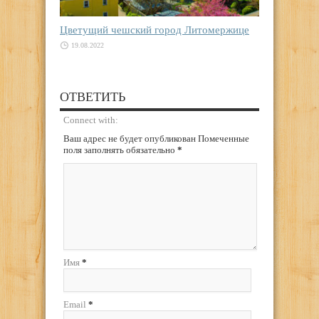
Цветущий чешский город Литомержице
19.08.2022
ОТВЕТИТЬ
Connect with:
Ваш адрес не будет опубликован Помеченные
поля заполнять обязательно
*
Имя
*
Email
*