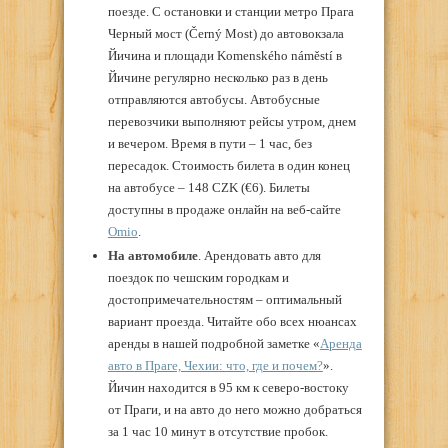
поезде. С остановки и станции метро Прага
Черный мост (Černý Most) до автовокзала
Йичина и площади Komenského náměstí в
Йичине регулярно несколько раз в день
отправляются автобусы. Автобусные
перевозчики выполняют рейсы утром, днем
и вечером. Время в пути – 1 час, без
пересадок. Стоимость билета в один конец
на автобусе – 148 CZK (€6). Билеты
доступны в продаже онлайн на веб-сайте
Omio
.
На автомобиле
. Арендовать авто для
поездок по чешским городкам и
достопримечательностям – оптимальный
вариант проезда. Читайте обо всех нюансах
аренды в нашей подробной заметке «
Аренда
авто в Праге, Чехии: что, где и почем?
».
Йичин находится в 95 км к северо-востоку
от Праги, и на авто до него можно добраться
за 1 час 10 минут в отсутствие пробок.