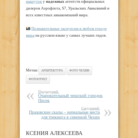
накруток
у
надежных
агентств официальных
дилеров Аэрофлота, S7, Уральских Авиалиний и
всех известных авиакомпаний мира.
Познавательные экскурсии в любом городе
мира
на русском языке у самых лучших гидов.
Метки:
АРХИТЕКТУРА
ФОТО ЧЕХИИ
ФОТООТЧЕТ
Предыдущий:
Очаровательный чешский городок
Писек
Следующий:
Праховские скалы – нереальные места
для трекинга в северной Чехии
КСЕНИЯ АЛЕКСЕЕВА