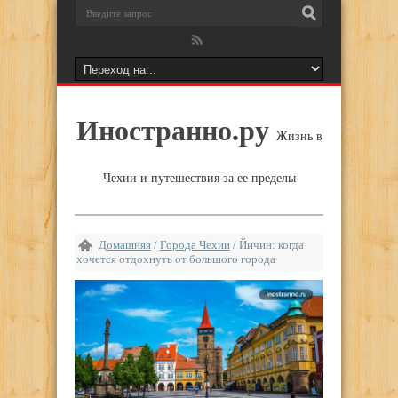
Иностранно.ру
Жизнь в
Чехии и путешествия за ее пределы
Домашняя
/
Города Чехии
/
Йичин: когда
хочется отдохнуть от большого города