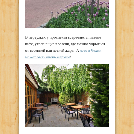
В переулках у проспекта встречаются милые
кафе, утопающие в зелени, где можно укрыться
от весенней или летней жары. А
лето в Чехии
может быть очень жарким
!