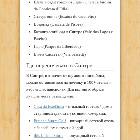
Шале и сады графини Эдлы (Chalet e Jardim
da Condessa d’Edla)
Статуя воина (Estátua do Guerreiro)
Водопад (Cascata de Pisões)
Ботанический сад в Синтре (Vale dos Lagos e
Pateira)
Парк (Parque da Liberdade)
Вилла Сассетти (Vila Sassetti)
Где переночевать в Синтре
В Синтре, в отличие от шумного Лиссабона,
можно остановиться на ночевку в 100+ отелях и
небольших пансионах. Для вас мы отобрали
лучшие места размещения.
Casa da Estefânea
– стильный гостевой дом в
старинном здании с уютными номерами.
Pestana Sintra Golf
– шикарный сетевой отель
с бассейном и вкусной едой.
ibis Lisboa Sintra
– популярный сетевой