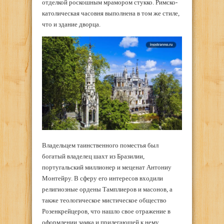
отделкой роскошным мрамором стукко. Римско-
католическая часовня выполнена в том же стиле,
что и здание дворца.
Владельцем таинственного поместья был
богатый владелец шахт из Бразилии,
португальский миллионер и меценат Антониу
Монтейру. В сферу его интересов входили
религиозные ордены Тамплиеров и масонов, а
также теологическое мистическое общество
Розенкрейцеров, что нашло свое отражение в
оформлении замка и прилегающей к нему