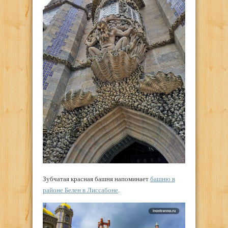
Зубчатая красная башня напоминает
башню в
районе Белен в Лиссабоне
.