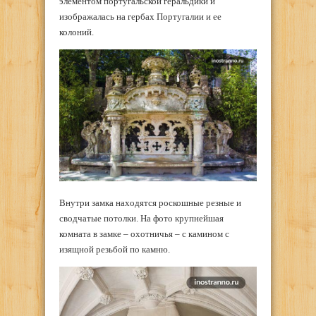
элементом португальской геральдики и
изображалась на гербах Португалии и ее
колоний.
Внутри замка находятся роскошные резные и
сводчатые потолки. На фото крупнейшая
комната в замке – охотничья – с камином с
изящной резьбой по камню.