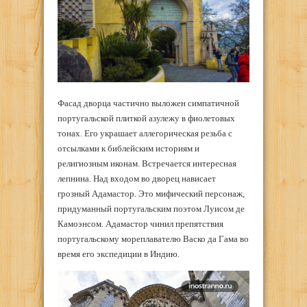
Фасад дворца частично выложен симпатичной
португальской плиткой азулежу в фиолетовых
тонах. Его украшает аллегорическая резьба с
отсылками к библейским историям и
религиозным иконам. Встречается интересная
лепнина. Над входом во дворец нависает
грозный Адамастор. Это мифический персонаж,
придуманный португальским поэтом Луисом де
Камоэнсом. Адамастор чинил препятствия
португальскому мореплавателю Васко да Гама во
время его экспедиции в Индию.