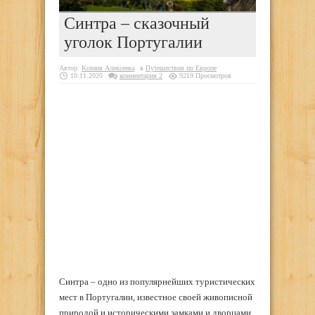
Синтра – сказочный
уголок Португалии
Автор:
Ксения Алексеева
в
Путешествия по Европе
10.11.2020
комментария 2
9219 Просмотров
Синтра – одно из популярнейших туристических
мест в Португалии, известное своей живописной
природой и историческими замками и дворцами.