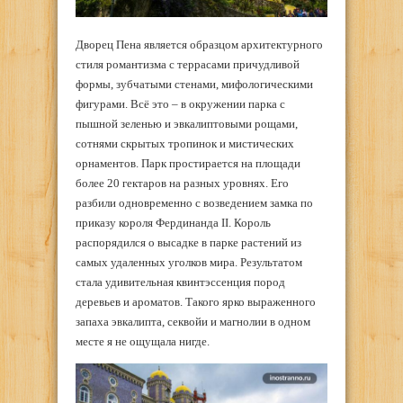
Дворец Пена является образцом архитектурного
стиля романтизма с террасами причудливой
формы, зубчатыми стенами, мифологическими
фигурами. Всё это – в окружении парка с
пышной зеленью и эвкалиптовыми рощами,
сотнями скрытых тропинок и мистических
орнаментов. Парк простирается на площади
более 20 гектаров на разных уровнях. Его
разбили одновременно с возведением замка по
приказу короля Фердинанда II. Король
распорядился о высадке в парке растений из
самых удаленных уголков мира. Результатом
стала удивительная квинтэссенция пород
деревьев и ароматов. Такого ярко выраженного
запаха эвкалипта, секвойи и магнолии в одном
месте я не ощущала нигде.