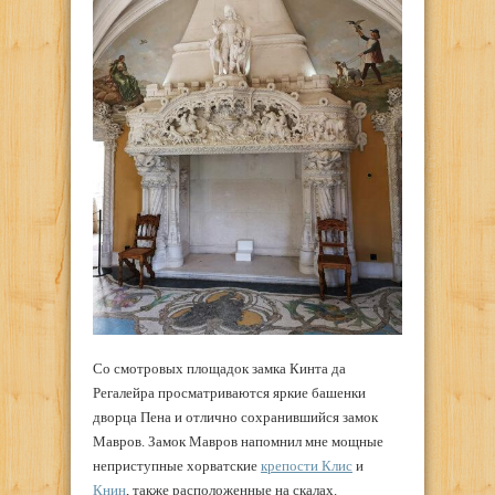
Со смотровых площадок замка Кинта да
Регалейра просматриваются яркие башенки
дворца Пена и отлично сохранившийся замок
Мавров. Замок Мавров напомнил мне мощные
неприступные хорватские
крепости Клис
и
Книн
, также расположенные на скалах.