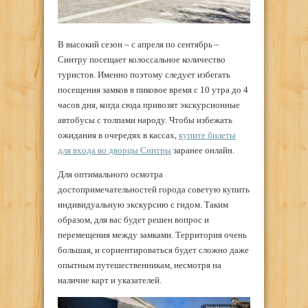
В высокий сезон – с апреля по сентябрь –
Синтру посещает колоссальное количество
туристов. Именно поэтому следует избегать
посещения замков в пиковое время с 10 утра до 4
часов дня, когда сюда привозят экскурсионные
автобусы с толпами народу. Чтобы избежать
ожидания в очередях в кассах,
купите билеты
для входа во дворцы Синтры
заранее онлайн.
Для оптимального осмотра
достопримечательностей города советую купить
индивидуальную экскурсию с гидом. Таким
образом, для вас будет решен вопрос и
перемещения между замками. Территория очень
большая, и сориентироваться будет сложно даже
опытным путешественникам, несмотря на
наличие карт и указателей.