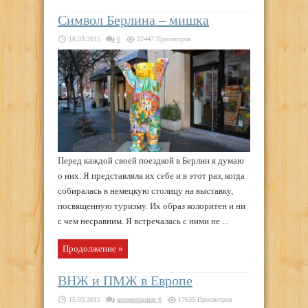
Символ Берлина – мишка
18.03.2015
0
22447 Просмотров
Перед каждой своей поездкой в Берлин я думаю
о них. Я представляла их себе и в этот раз, когда
собиралась в немецкую столицу на выставку,
посвященную туризму. Их образ колоритен и ни
с чем несравним. Я встречалась с ними не ...
Продолжение »
ВНЖ и ПМЖ в Европе
15.03.2015
комментариев 6
17635 Просмотров