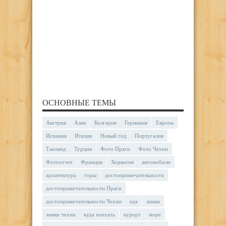
ОСНОВНЫЕ ТЕМЫ
Австрия
Азия
Болгария
Германия
Европа
Испания
Италия
Новый год
Португалия
Таиланд
Турция
Фото Праги
Фото Чехии
Фотоотчет
Франция
Хорватия
автомобили
архитектура
горы
достопримечательности
достопримечательности Праги
достопримечательности Чехии
еда
замки
замки чехии
куда поехать
курорт
море