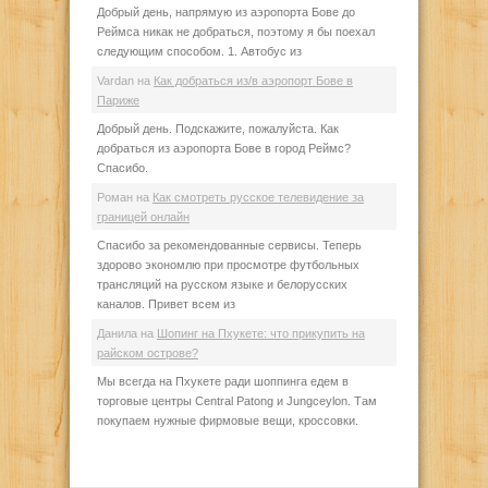
Добрый день, напрямую из аэропорта Бове до
Реймса никак не добраться, поэтому я бы поехал
следующим способом. 1. Автобус из
Vardan
на
Как добраться из/в аэропорт Бове в
Париже
Добрый день. Подскажите, пожалуйста. Как
добраться из аэропорта Бове в город Реймс?
Спасибо.
Роман
на
Как смотреть русское телевидение за
границей онлайн
Спасибо за рекомендованные сервисы. Теперь
здорово экономлю при просмотре футбольных
трансляций на русском языке и белорусских
каналов. Привет всем из
Данила
на
Шопинг на Пхукете: что прикупить на
райском острове?
Мы всегда на Пхукете ради шоппинга едем в
торговые центры Central Patong и Jungceylon. Там
покупаем нужные фирмовые вещи, кроссовки.