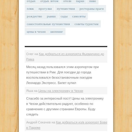
отдых
отдых летом
отели
парки
пиво
пляж
прогулки
путешествия
рестораны праги
рождество
рынки
сады
самолеты
самостоятельные путешествия
советы туристам
цены в чехии
шоппинг
Олег
на
Как добраться из аэропорта Фьюмичино до
Рима
Месяц назад пользовался этим аэропортом при
путешествии в Рим. Для поездки до города
воспользовался безостановочным поездом
Леонардо Экспресс. Билет купил
Яша
на
Цены на электронику в Чехии
Спасибо за интересный пост! Цены на электронику
в Чехии действительно радуют, особенно по
сравнению с другими странами Европы. Буду
следить
Андрей Секачев
на
Как добраться из/в аэропорт Бове
в Париже