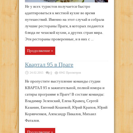
Не у всех туристов получается быстро
адаптироваться к местной кухне во время
путешествий. Именно на этот случай я собрала
лучшие рестораны Праги, в которых подаются
блюда не чешской кухни, а других стран мира.
Эти рестораны проверенные, и в них с ...
Продолжение »
Квартал 95 в Праге
24.02.2015
0
6942 Просмотров
Не пропустите выступление команды студии
КВАРТАЛ 95 в зажигательной, полной юмора и
сатиры программе в Праге! В составе команды:
Владимир Зеленский, Елена Кравец, Сергей
Казанин, Евгений Кошевой, Юрий Крапов, Юрий
Корявченков, Александр Пикалов, Михаил
Фаталов.
Продолжение »