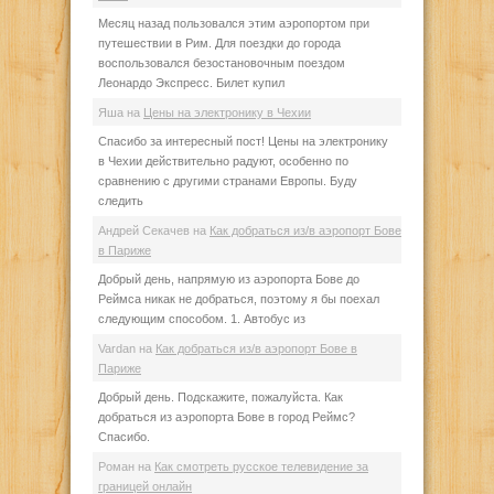
Месяц назад пользовался этим аэропортом при
путешествии в Рим. Для поездки до города
воспользовался безостановочным поездом
Леонардо Экспресс. Билет купил
Яша
на
Цены на электронику в Чехии
Спасибо за интересный пост! Цены на электронику
в Чехии действительно радуют, особенно по
сравнению с другими странами Европы. Буду
следить
Андрей Секачев
на
Как добраться из/в аэропорт Бове
в Париже
Добрый день, напрямую из аэропорта Бове до
Реймса никак не добраться, поэтому я бы поехал
следующим способом. 1. Автобус из
Vardan
на
Как добраться из/в аэропорт Бове в
Париже
Добрый день. Подскажите, пожалуйста. Как
добраться из аэропорта Бове в город Реймс?
Спасибо.
Роман
на
Как смотреть русское телевидение за
границей онлайн