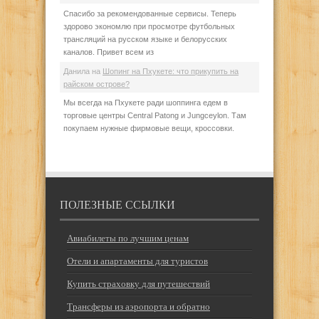
Спасибо за рекомендованные сервисы. Теперь
здорово экономлю при просмотре футбольных
трансляций на русском языке и белорусских
каналов. Привет всем из
Данила
на
Шопинг на Пхукете: что прикупить на
райском острове?
Мы всегда на Пхукете ради шоппинга едем в
торговые центры Central Patong и Jungceylon. Там
покупаем нужные фирмовые вещи, кроссовки.
ПОЛЕЗНЫЕ ССЫЛКИ
Авиабилеты по лучшим ценам
Отели и апартаменты для туристов
Купить страховку для путешествий
Трансферы из аэропорта и обратно