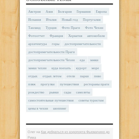
Австрия
Азия
Болгария
Германия
Европа
Испания
Италия
Новый год
Португалия
Таиланд
Турция
Фото Праги
Фото Чехии
Фотоотчет
Франция
Хорватия
автомобили
архитектура
горы
достопримечательности
достопримечательности Праги
достопримечательности Чехии
еда
замки
замки чехии
куда поехать
курорт
море
отдых
отдых летом
отели
парки
пиво
пляж
прогулки
путешествия
рестораны праги
рождество
рынки
сады
самолеты
самостоятельные путешествия
советы туристам
цены в чехии
шоппинг
Олег
на
Как добраться из аэропорта Фьюмичино до
Рима