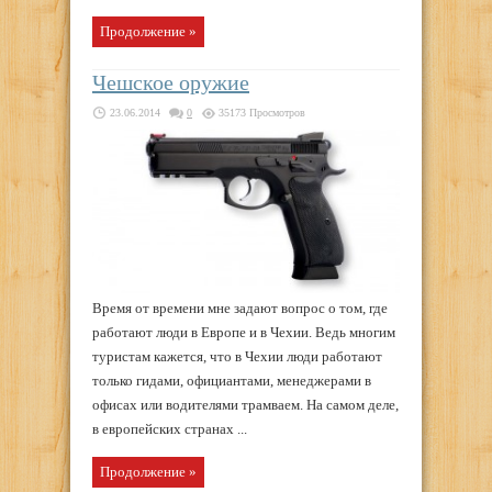
Продолжение »
Чешское оружие
23.06.2014
0
35173 Просмотров
Время от времени мне задают вопрос о том, где
работают люди в Европе и в Чехии. Ведь многим
туристам кажется, что в Чехии люди работают
только гидами, официантами, менеджерами в
офисах или водителями трамваем. На самом деле,
в европейских странах ...
Продолжение »