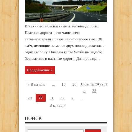
В Чехии есть бесплатные и платные дороги.
Платные дороги – это чаще всего
автомагистрали с разрешенной скоростью 130
км/ч, имеющие не менее двух полос движения в
одну сторону. Ниже на карте Чехии вы видите
бесплатные и платные дороги. Для проезда ...
Продолжение »
« В начало
...
10
20
Страница 30 из 39
«
28
30
29
31
32
»
...
В конец »
ПОИСК