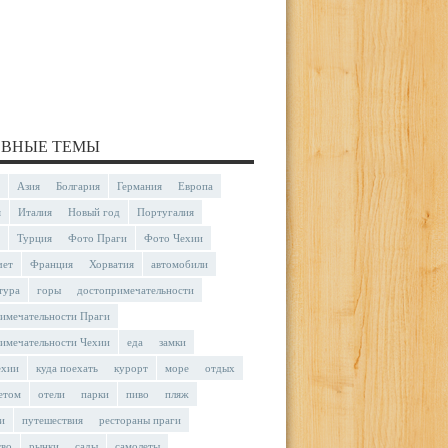
ВНЫЕ ТЕМЫ
Азия
Болгария
Германия
Европа
я
Италия
Новый год
Португалия
Турция
Фото Праги
Фото Чехии
чет
Франция
Хорватия
автомобили
тура
горы
достопримечательности
имечательности Праги
имечательности Чехии
еда
замки
ехии
куда поехать
курорт
море
отдых
етом
отели
парки
пиво
пляж
и
путешествия
рестораны праги
тво
рынки
сады
самолеты