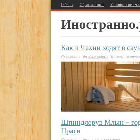
О блоге
Обратная связь
Условия перепеча
Иностранно.
Как в Чехии ходят в сау
01.08.2019
комментариев 5
49802 Просмотро
Шпиндлерув Млын – гор
Праги
30.07.2019
0
6639 Просмотров