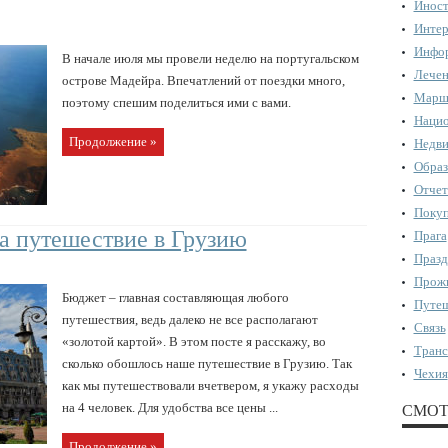
Иност
Интер
Инфор
В начале июля мы провели неделю на португальском
Лечен
острове Мадейра. Впечатлений от поездки много,
Марш
поэтому спешим поделиться ими с вами.
Нацио
Продолжение »
Недви
Образ
Отчет
Поку
а путешествие в Грузию
Прага
Празд
Прожи
Бюджет – главная составляющая любого
Путеш
путешествия, ведь далеко не все располагают
Связь
«золотой картой». В этом посте я расскажу, во
Транс
сколько обошлось наше путешествие в Грузию. Так
Чехия
как мы путешествовали вчетвером, я укажу расходы
на 4 человек. Для удобства все цены ...
СМОТ
Продолжение »