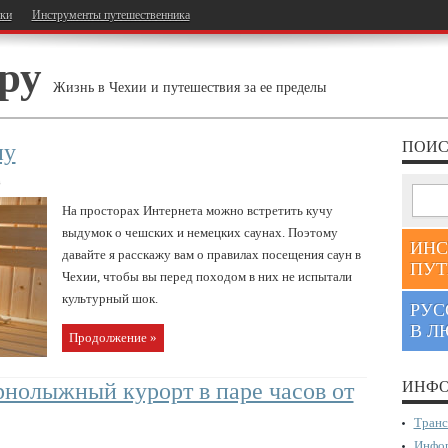
тки
Инструменты путешественника
ру
Жизнь в Чехии и путешествия за ее пределы
ПОИС
ну
в
На просторах Интернета можно встретить кучу
выдумок о чешских и немецких саунах. Поэтому
ИНС
давайте я расскажу вам о правилах посещения саун в
ПУТ
Чехии, чтобы вы перед походом в них не испытали
культурный шок.
РУС
В Л
Продолжение »
нолыжный курорт в паре часов от
ИНФО
Транс
Инфор