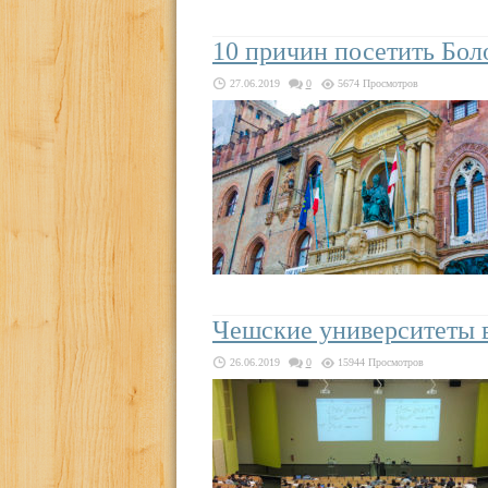
10 причин посетить Бо
27.06.2019
0
5674 Просмотров
Чешские университеты 
26.06.2019
0
15944 Просмотров