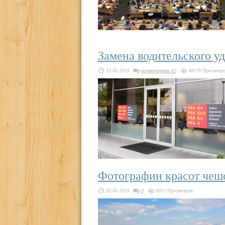
Замена водительского у
23.06.2019
комментариев 85
48179 Просмотр
Фотографии красот чеш
20.06.2019
0
6957 Просмотров