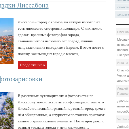
адки Лиссабона
самосто
цены в 
Лиссабон – город 7 холмов, на каждом из которых
есть множество смотровых площадок. С них можно
Олег
н
сделать красивые фотографии города,
Месяц н
становившегося несколько лет подряд лучшим
путешес
направлением на выходные в Европе. В этом посте я
восполь
покажу, как выглядит город с высоты, ...
Экспрес
Яша
на
Продолжение »
Спасибо
Чехии д
фотозарисовки
другими
Андрей 
Париже
В различных путеводителях и фотоотчетах по
Добрый 
Лиссабону можно встретить информацию о том, что
никак н
Лиссабон опасный и грязный портовый город, дома в
способо
нём обшарпанные, а к туристам постоянно пристают
Vardan
какие-то криминальные элементы. После прогулок по
Добрый 
разным уголкам города у меня сложилось ...