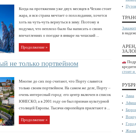
Путев
Когда на протяжении уже двух месяцев в Чехии стоит
жара, и вся страна мечтает о похолодании, хочется
ТРАН
хоть на чуть-чуть вернуться в зиму. Поэтому я
Закажит
подумал, что неплохо было бы написать о своих
в надеж
впечатлениях о поездке в январе на чешский ...
АРЕН
Продолжение »
ЗАЛО
тый не только портвейном
Подро
кредитн
стоит и
Многие до сих пор считают, что Порту славится
РУБР
только своим портвейном. На самом же деле, Порту –
очень интересный город: его центр включен в список
Авиа
ЮНЕСКО, а в 2001 году он был признан культурной
Афиш
столицей Европы. Тысячи европейцев прилетают в ...
Бюрок
Вокру
Продолжение »
Город
Жизнь