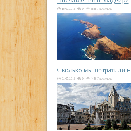
Впечатления о Мадейре
16.07.2019
0
6888 Просмотров
Сколько мы потратили н
01.07.2019
0
4456 Просмотров