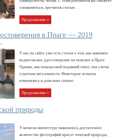
университеты Чехии. С этим рейтингом вы сможете
ознакомиться, прочитав статью ...
Продолжение »
достоверения в Праге — 2019
ов
У нас на сайте уже есть статья о том, как заменить
водительское удостоверение на чешское в Праге.
Однако, как показал мой недавний опыт, она слегка
утратила актуальность. Некоторые аспекты
изменились и довольно сильно.
Продолжение »
ской природы
У меня на винчестере накопилось достаточное
количество фотографий красот чешской природы,