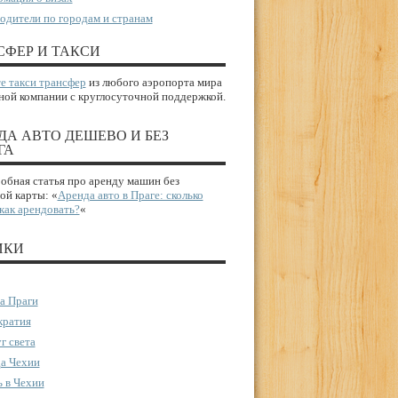
одители по городам и странам
СФЕР И ТАКСИ
е такси трансфер
из любого аэропорта мира
ной компании с круглосуточной поддержкой.
ДА АВТО ДЕШЕВО И БЕЗ
ГА
бная статья про аренду машин без
ой карты: «
Аренда авто в Праге: сколько
 как арендовать?
«
ИКИ
а Праги
ратия
г света
а Чехии
 в Чехии