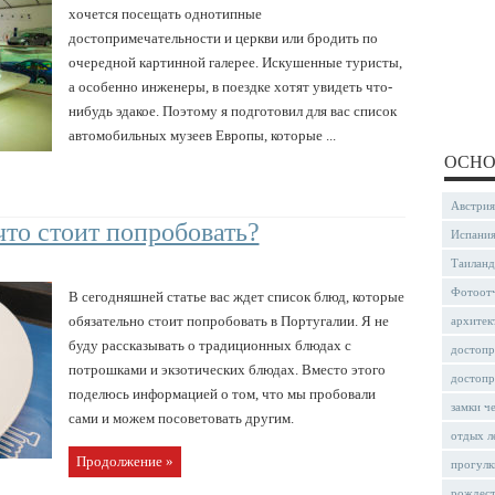
хочется посещать однотипные
достопримечательности и церкви или бродить по
очередной картинной галерее. Искушенные туристы,
а особенно инженеры, в поездке хотят увидеть что-
нибудь эдакое. Поэтому я подготовил для вас список
автомобильных музеев Европы, которые ...
ОСНО
Австрия
что стоит попробовать?
Испани
Таиланд
Фотоот
В сегодняшней статье вас ждет список блюд, которые
обязательно стоит попробовать в Португалии. Я не
архитек
буду рассказывать о традиционных блюдах с
достопр
потрошками и экзотических блюдах. Вместо этого
достопр
поделюсь информацией о том, что мы пробовали
замки ч
сами и можем посоветовать другим.
отдых л
Продолжение »
прогулк
рождес