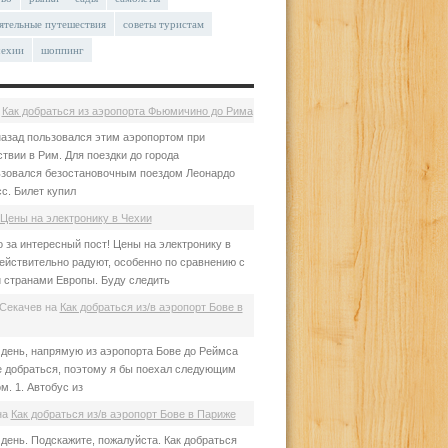
ятельные путешествия
советы туристам
чехии
шоппинг
а
Как добраться из аэропорта Фьюмичино до Рима
азад пользовался этим аэропортом при
твии в Рим. Для поездки до города
зовался безостановочным поездом Леонардо
с. Билет купил
Цены на электронику в Чехии
 за интересный пост! Цены на электронику в
ействительно радуют, особенно по сравнению с
 странами Европы. Буду следить
Секачев
на
Как добраться из/в аэропорт Бове в
день, напрямую из аэропорта Бове до Реймса
е добраться, поэтому я бы поехал следующим
м. 1. Автобус из
на
Как добраться из/в аэропорт Бове в Париже
день. Подскажите, пожалуйста. Как добраться