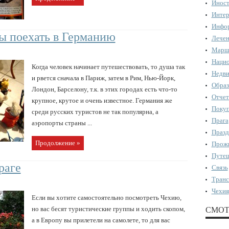
Иност
Интер
Инфор
ы поехать в Германию
Лечен
Марш
Нацио
Когда человек начинает путешествовать, то душа так
Недви
и рвется сначала в Париж, затем в Рим, Нью-Йорк,
Образ
Лондон, Барселону, т.к. в этих городах есть что-то
Отчет
крупное, крутое и очень известное. Германия же
Поку
среди русских туристов не так популярна, а
Прага
аэропорты страны ...
Празд
Продолжение »
Прожи
Путеш
раге
Связь
Транс
Чехия
Если вы хотите самостоятельно посмотреть Чехию,
но вас бесят туристические группы и ходить скопом,
СМОТ
а в Европу вы прилетели на самолете, то для вас