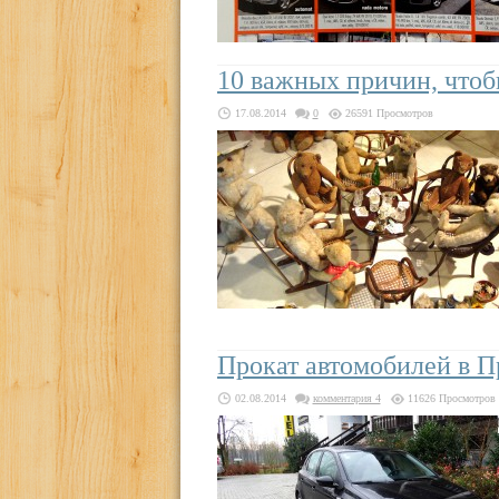
10 важных причин, чтоб
17.08.2014
0
26591 Просмотров
Прокат автомобилей в П
02.08.2014
комментария 4
11626 Просмотров