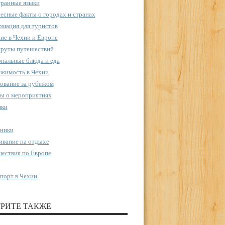
ранные языки
есные факты о городах и странах
мация для туристов
ие в Чехии и Европе
руты путешествий
нальные блюда и еда
жимость в Чехии
ование за рубежом
ы о мероприятиях
пки
ники
вание на отдыхе
ествия по Европе
порт в Чехии
РИТЕ ТАКЖЕ