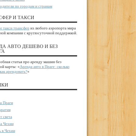
одители по городам и странам
СФЕР И ТАКСИ
е такси трансфер
из любого аэропорта мира
ной компании с круглосуточной поддержкой.
ДА АВТО ДЕШЕВО И БЕЗ
ГА
бная статья про аренду машин без
ой карты: «
Аренда авто в Праге: сколько
 как арендовать?
«
ИКИ
а Праги
ратия
г света
а Чехии
 в Чехии