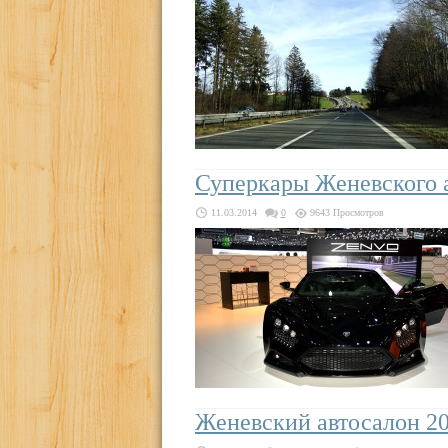
Суперкары Женевского 
11.03.2014
0
9643 Просмотров
Женевский автосалон 2