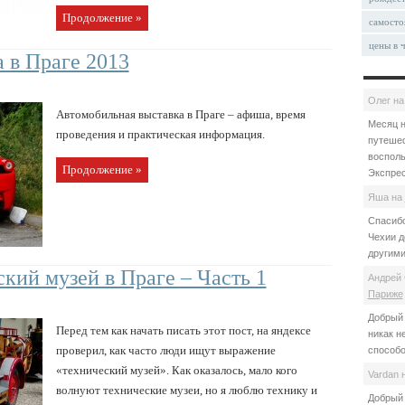
Продолжение »
самосто
цены в 
 в Праге 2013
Олег
н
Автомобильная выставка в Праге – афиша, время
Месяц н
проведения и практическая информация.
путешес
восполь
Продолжение »
Экспрес
Яша
на
Спасибо
Чехии д
другими
ий музей в Праге – Часть 1
Андрей 
Париже
Добрый 
Перед тем как начать писать этот пост, на яндексе
никак н
проверил, как часто люди ищут выражение
способо
«технический музей». Как оказалось, мало кого
Vardan
волнуют технические музеи, но я люблю технику и
Добрый 