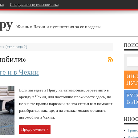
тки
Инструменты путешественника
ру
Жизнь в Чехии и путешествия за ее пределы
ПОИС
ли»
(страница 2)
мобили
»
ге и в Чехии
ИНС
ПУТ
Если вы едете в Прагу на автомобиле, берете авто в
РУС
аренду в Чехии, или постоянно проживаете здесь, но
В Л
не знаете правил парковки, то эта статья вам поможет
разобраться как, где, и на сколько можно оставить
автомобиль в Чехии.
ИНФО
Продолжение »
Транс
Инфор