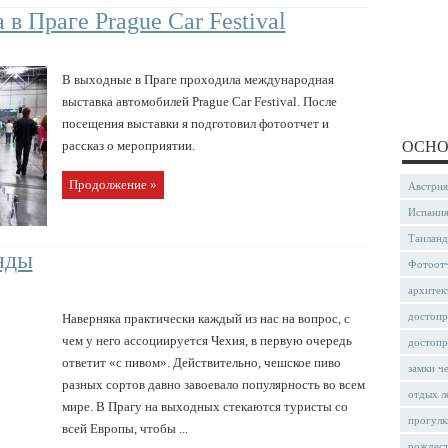
в Праге Prague Car Festival
В выходные в Праге проходила международная
выставка автомобилей Prague Car Festival. После
посещения выставки я подготовил фотоотчет и
рассказ о мероприятии.
ОСНО
Продолжение »
Австрия
Испани
Таиланд
нды
Фотоот
архитек
достопр
Наверняка практически каждый из нас на вопрос, с
чем у него ассоциируется Чехия, в первую очередь
достопр
ответит «с пивом». Действительно, чешское пиво
замки ч
разных сортов давно завоевало популярность во всем
отдых л
мире. В Прагу на выходных стекаются туристы со
прогулк
всей Европы, чтобы ...
рождес