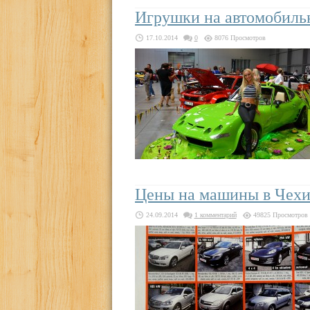
Игрушки на автомобильн
17.10.2014
0
8076 Просмотров
Цены на машины в Чех
24.09.2014
1 комментарий
49825 Просмотров