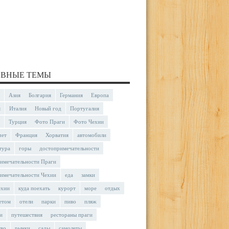
ВНЫЕ ТЕМЫ
Азия
Болгария
Германия
Европа
я
Италия
Новый год
Португалия
Турция
Фото Праги
Фото Чехии
чет
Франция
Хорватия
автомобили
тура
горы
достопримечательности
имечательности Праги
имечательности Чехии
еда
замки
ехии
куда поехать
курорт
море
отдых
етом
отели
парки
пиво
пляж
и
путешествия
рестораны праги
тво
рынки
сады
самолеты