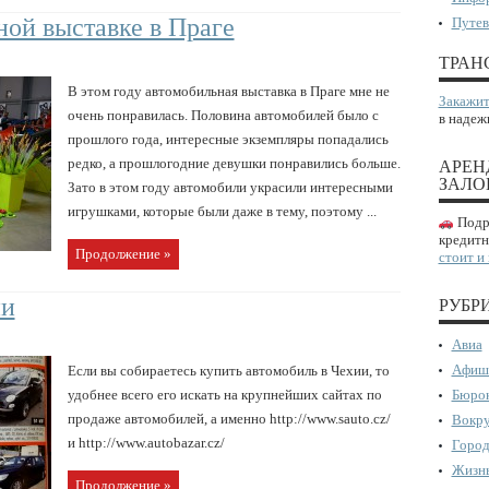
ой выставке в Праге
Путев
ТРАН
В этом году автомобильная выставка в Праге мне не
Закажит
очень понравилась. Половина автомобилей было с
в надеж
прошлого года, интересные экземпляры попадались
редко, а прошлогодние девушки понравились больше.
АРЕН
ЗАЛО
Зато в этом году автомобили украсили интересными
игрушками, которые были даже в тему, поэтому ...
Подро
кредитн
Продолжение »
стоит и
ии
РУБР
Авиа
Афиш
Если вы собираетесь купить автомобиль в Чехии, то
удобнее всего его искать на крупнейших сайтах по
Бюрок
продаже автомобилей, а именно http://www.sauto.cz/
Вокру
и http://www.autobazar.cz/
Город
Жизнь
Продолжение »