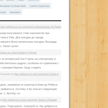
ятельные путешествия
советы туристам
чехии
шоппинг
а
Как добраться из аэропорта Фьюмичино до Рима
азад пользовался этим аэропортом при
твии в Рим. Для поездки до города
зовался безостановочным поездом Леонардо
с. Билет купил
Цены на электронику в Чехии
 за интересный пост! Цены на электронику в
ействительно радуют, особенно по сравнению с
 странами Европы. Буду следить
Секачев
на
Как добраться из/в аэропорт Бове в
день, напрямую из аэропорта Бове до Реймса
е добраться, поэтому я бы поехал следующим
м. 1. Автобус из
на
Как добраться из/в аэропорт Бове в Париже
день. Подскажите, пожалуйста. Как добраться