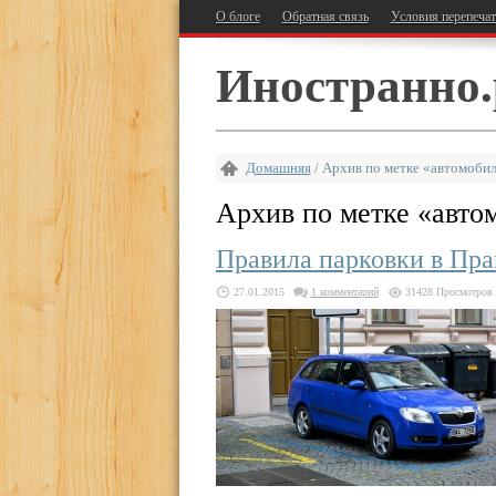
О блоге
Обратная связь
Условия перепеча
Иностранно.
Домашняя
/
Архив по метке «автомоби
Архив по метке «
авто
Правила парковки в Пра
27.01.2015
1 комментарий
31428 Просмотров