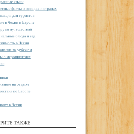
ранные языки
есные факты о городах и странах
мация для туристов
ие в Чехии и Европе
руты путешествий
нальные блюда и еда
жимость в Чехии
ование за рубежом
ы о мероприятиях
пки
ники
вание на отдыхе
ествия по Европе
порт в Чехии
РИТЕ ТАКЖЕ