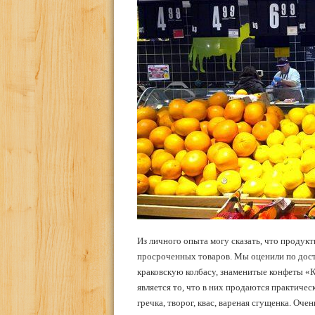
Из личного опыта могу сказать, что продукт
просроченных товаров. Мы оценили по дост
краковскую колбасу, знаменитые конфеты 
является то, что в них продаются практичес
гречка, творог, квас, вареная сгущенка. Оч