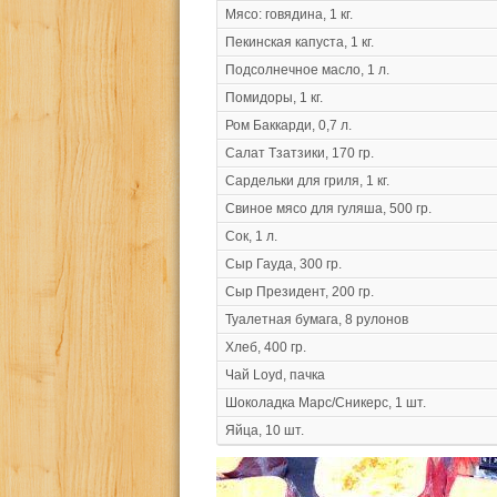
Мясо: говядина, 1 кг.
Пекинская капуста, 1 кг.
Подсолнечное масло, 1 л.
Помидоры, 1 кг.
Ром Баккарди, 0,7 л.
Салат Тзатзики, 170 гр.
Сардельки для гриля, 1 кг.
Свиное мясо для гуляша, 500 гр.
Сок, 1 л.
Сыр Гауда, 300 гр.
Сыр Президент, 200 гр.
Туалетная бумага, 8 рулонов
Хлеб, 400 гр.
Чай Loyd, пачка
Шоколадка Марс/Сникерс, 1 шт.
Яйца, 10 шт.