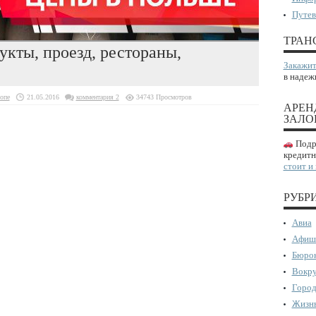
Путев
ТРАН
кты, проезд, рестораны,
Закажит
в надеж
опе
21.05.2016
комментария 2
34743 Просмотров
АРЕН
ЗАЛО
Подро
кредитн
стоит и
РУБР
Авиа
Афиш
Бюрок
Вокру
Город
Жизнь