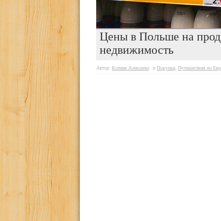
Цены в Польше на проду
недвижимость
Автор:
Ксения Алексеева
в
Покупки
,
Путешествия по Евр