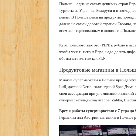
Польша – одна из самых дешевых стран Евр
туристы из Украины, Беларуси и в последнее
ценам. В Польше цены на продукты, проезд 
далеко не самой дорогой страной Европы, но
всем заинтересованным в шопинге в Польше.
Курс польского злотого (PLN) к рублю в наст
чтобы узнать цену в Евро, надо делить цифру
обозначать злотые как PLN.
Продуктовые магазины в Польш
Многие супермаркеты в Польше принадлежат
Lidl, датский Netto, голландский Spar. Думаю
свои ассоциации при упоминании названий э
супермаркетов-дискаунтеров: Żabka, Biedron
Время работы супермаркетов: с 7 утра до 
Германии или Австрии, магазины в Польше р