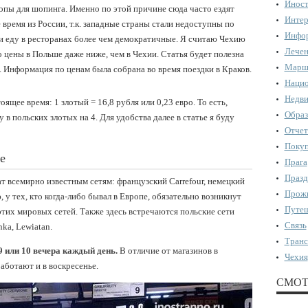
Иност
опы для шопинга. Именно по этой причине сюда часто ездят
Интер
 время из России, т.к. западные страны стали недоступны по
Инфор
и еду в ресторанах более чем демократичные. Я считаю Чехию
Лечен
 цены в Польше даже ниже, чем в Чехии. Статья будет полезна
Марш
 Информация по ценам была собрана во время поездки в Краков.
Нацио
Недви
оящее время: 1 злотый = 16,8 рубля или 0,23 евро. То есть,
Образ
 в польских злотых на 4. Для удобства далее в статье я буду
Отчет
Поку
е
Прага
Празд
 всемирно известным сетям: французский Carrefour, немецкий
Прожи
, у тех, кто когда-либо бывал в Европе, обязательно возникнут
Путеш
тих мировых сетей. Также здесь встречаются польские сети
Связь
ka, Lewiatan.
Транс
9 или 10 вечера каждый день.
В отличие от магазинов в
Чехия
аботают и в воскресенье.
СМОТ