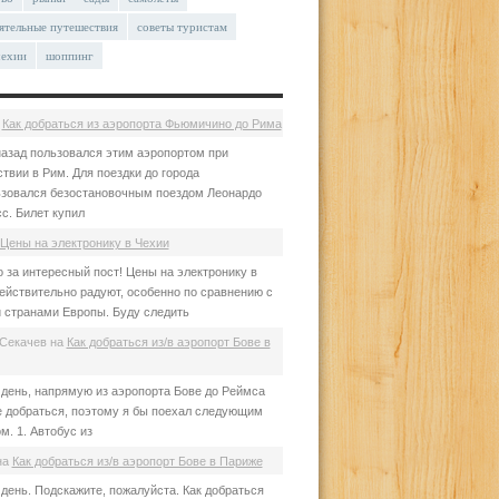
ятельные путешествия
советы туристам
чехии
шоппинг
а
Как добраться из аэропорта Фьюмичино до Рима
азад пользовался этим аэропортом при
твии в Рим. Для поездки до города
зовался безостановочным поездом Леонардо
с. Билет купил
Цены на электронику в Чехии
 за интересный пост! Цены на электронику в
ействительно радуют, особенно по сравнению с
 странами Европы. Буду следить
Секачев
на
Как добраться из/в аэропорт Бове в
день, напрямую из аэропорта Бове до Реймса
е добраться, поэтому я бы поехал следующим
м. 1. Автобус из
на
Как добраться из/в аэропорт Бове в Париже
день. Подскажите, пожалуйста. Как добраться