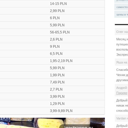
14-15 PLN
самосто
2,99 PLN
цены в 
6 PLN
5,99 PLN
Олег
н
56-65,5 PLN
2,6 PLN
Месяц н
путешес
9 PLN
восполь
6,5 PLN
Экспрес
1,95-2,19 PLN
Яша
на
5,99 PLN
Спасибо
1,99 PLN
Чехии д
другими
7,49 PLN
Андрей 
2,7 PLN
Париже
3,99 PLN
Добрый 
1,29 PLN
никак н
3,99-9,89 PLN
способо
Vardan
Добрый 