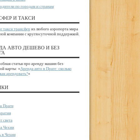
одители по городам и странам
СФЕР И ТАКСИ
е такси трансфер
из любого аэропорта мира
ной компании с круглосуточной поддержкой.
ДА АВТО ДЕШЕВО И БЕЗ
ГА
бная статья про аренду машин без
ой карты: «
Аренда авто в Праге: сколько
 как арендовать?
«
ИКИ
а Праги
ратия
г света
а Чехии
 в Чехии