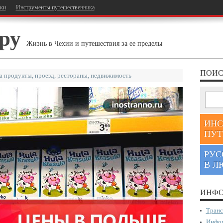
тки
Инструменты путешественника
ру
Жизнь в Чехии и путешествия за ее пределы
ПОИС
а продукты, проезд, рестораны, недвижимость
ИНС
ПУТ
РУС
В Л
ИНФО
Транс
Инфор