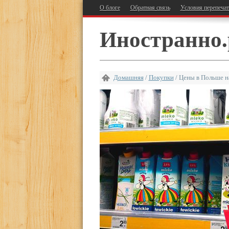
О блоге
Обратная связь
Условия перепеча
Иностранно.
Домашняя
/
Покупки
/
Цены в Польше н