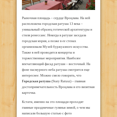
Рыночная площадь – сердце Вроцлава. На ней
расположена городская ратуша 13 века –
уникальный образец готической архитектуры и
стиля ренессанс. Некогда в ратуше заседала
городская мэрия, а позже в ее стенах
организовали Музей буржуазного искусства.
Также в ней проводятся концерты и
торжественные мероприятия. Наиболее
впечатляющий фасад ратуши – восточный. На
фоне пасмурного неба ратуша смотрится еще
интереснее. Можно смело говорить, что
Городская ратуша
(Stary Ratusz) – главная
достопримечательность Вроцлава и его визитная
карточка.
Кстати, именно на это площади проходят
главные праздничные гулянья зимой, о чем мы
написали большую статью с фото