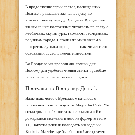
В продолжение серии постов, посвященных
Польше, приглашаю вас на прогулку по
замечательному городу Вроцлаву. Вроцлав уже
знаком нашим постоянным читателям по посту о
необычных скульптурах гномиков, раскиданных
по улицам города. Сегодня же мы заглянем в
интересные уголки города и познакомимся с его
основными достопримечательностями.
Во Вроцлаве мы провели два полных дня.
Поэтому для удобства чтения статьи я разобью
повествование на заголовки по дням.
Прогулка по Вроцлаву. День 1.
Наше знакомство с Вроцлавом началось с
посещения торгового центра
Magnolia Park
. Мы
сняли домик поблизости на несколько дней и
дожидались заселения в него на фудкорте этого
ТЦ. Попутно решили пообедать в заведении
Kuchnia
Marche
, где был большой ассортимент