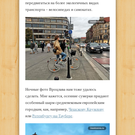
передвигаться на более экологичных видах
транспорта – велосипедах и самокатах.
Ночные фото Вроцлава нам тоже удалось
сделать. Мне кажется, осенние сумерки придают
особенный шарм средневековым европейским
городкам, как, например,
Чешскому Крумлову
или
Ротенбургу-на-Таубере
.