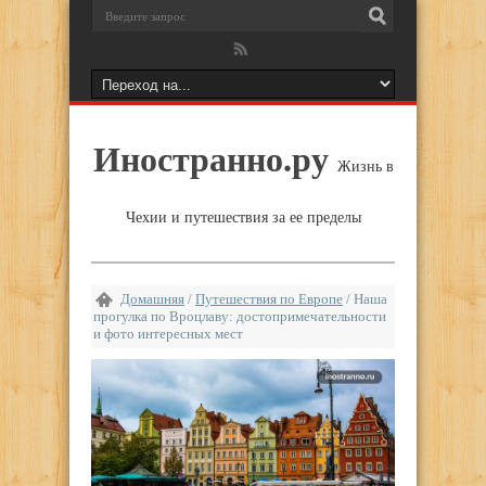
Иностранно.ру
Жизнь в
Чехии и путешествия за ее пределы
Домашняя
/
Путешествия по Европе
/
Наша
прогулка по Вроцлаву: достопримечательности
и фото интересных мест