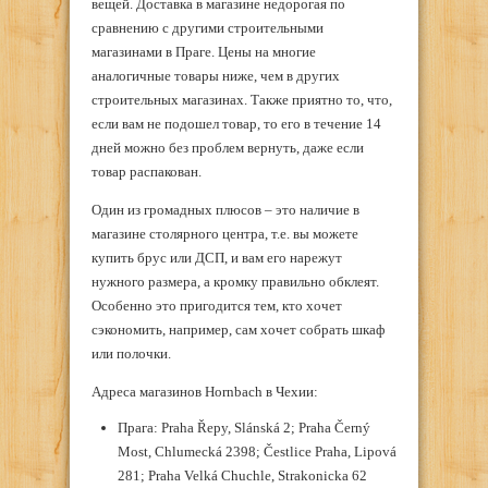
вещей. Доставка в магазине недорогая по
сравнению с другими строительными
магазинами в Праге. Цены на многие
аналогичные товары ниже, чем в других
строительных магазинах. Также приятно то, что,
если вам не подошел товар, то его в течение 14
дней можно без проблем вернуть, даже если
товар распакован.
Один из громадных плюсов – это наличие в
магазине столярного центра, т.е. вы можете
купить брус или ДСП, и вам его нарежут
нужного размера, а кромку правильно обклеят.
Особенно это пригодится тем, кто хочет
сэкономить, например, сам хочет собрать шкаф
или полочки.
Адреса магазинов Hornbach в Чехии:
Прага: Praha Řepy, Slánská 2; Praha Černý
Most, Chlumecká 2398; Čestlice Praha, Lipová
281; Praha Velká Chuchle, Strakonicka 62