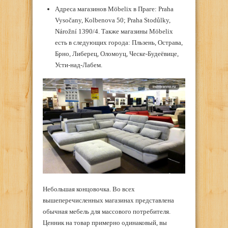
Адреса магазинов Möbelix в Праге: Praha
Vysočany, Kolbenova 50; Praha Stodůlky,
Nárožní 1390/4. Также магазины Möbelix
есть в следующих города: Пльзень, Острава,
Брно, Либерец, Оломоуц, Ческе-Будеёвице,
Усти-над-Лабем.
Небольшая концовочка. Во всех
вышеперечисленных магазинах представлена
обычная мебель для массового потребителя.
Ценник на товар примерно одинаковый, вы