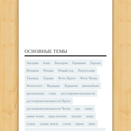
ОСНОВНЫЕ ТЕМЫ
Австрия
Азия
Болгария
Германия
Европа
Испания
Италия
Новый год
Португалия
Таиланд
Турция
Фото Праги
Фото Чехии
Фотоотчет
Франция
Хорватия
автомобили
архитектура
горы
достопримечательности
достопримечательности Праги
достопримечательности Чехии
еда
замки
замки чехии
куда поехать
курорт
море
отдых
отдых летом
отели
парки
пиво