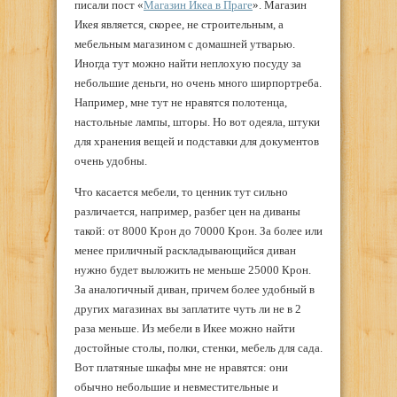
писали пост «
Магазин Икеа в Праге
». Магазин
Икея является, скорее, не строительным, а
мебельным магазином с домашней утварью.
Иногда тут можно найти неплохую посуду за
небольшие деньги, но очень много ширпортреба.
Например, мне тут не нравятся полотенца,
настольные лампы, шторы. Но вот одеяла, штуки
для хранения вещей и подставки для документов
очень удобны.
Что касается мебели, то ценник тут сильно
различается, например, разбег цен на диваны
такой: от 8000 Крон до 70000 Крон. За более или
менее приличный раскладывающийся диван
нужно будет выложить не меньше 25000 Крон.
За аналогичный диван, причем более удобный в
других магазинах вы заплатите чуть ли не в 2
раза меньше. Из мебели в Икее можно найти
достойные столы, полки, стенки, мебель для сада.
Вот платяные шкафы мне не нравятся: они
обычно небольшие и невместительные и