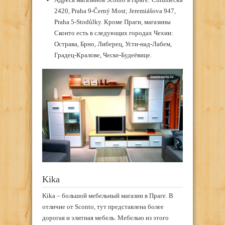
2420, Praha 9-Černý Most; Jeremiášova 947,
Praha 5-Stodůlky. Кроме Праги, магазины
Сконто есть в следующих городах Чехии:
Острава, Брно, Либерец, Усти-над-Лабем,
Градец-Кралове, Ческе-Будеёвице.
Kika
Kika – большой мебельный магазин в Праге. В
отличие от Sconto, тут представлена более
дорогая и элитная мебель. Мебелью из этого