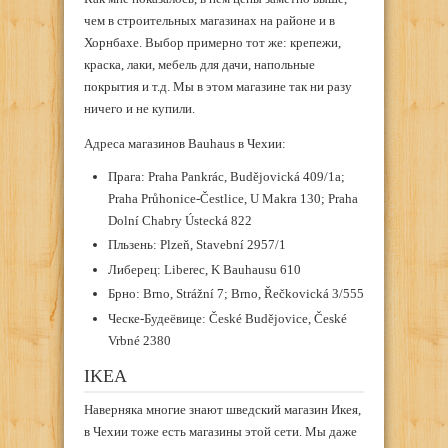
чем в строительных магазинах на районе и в
Хорнбахе. Выбор примерно тот же: крепежи,
краска, лаки, мебель для дачи, напольные
покрытия и т.д. Мы в этом магазине так ни разу
ничего и не купили.
Адреса магазинов Bauhaus в Чехии:
Прага: Praha Pankrác, Budějovická 409/1a;
Praha Průhonice-Čestlice, U Makra 130; Praha
Dolní Chabry Ústecká 822
Пльзень: Plzeň, Stavební 2957/1
Либерец: Liberec, K Bauhausu 610
Брно: Brno, Strážní 7; Brno, Řečkovická 3/555
Ческе-Будеёвице: České Budějovice, České
Vrbné 2380
IKEA
Наверняка многие знают шведский магазин Икея,
в Чехии тоже есть магазины этой сети. Мы даже