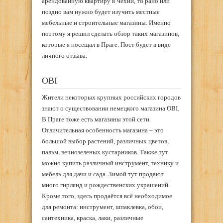
арендованную квартиру в Чехии, то рано или
поздно вам нужно будет изучить местные
мебельные и строительные магазины. Именно
поэтому я решил сделать обзор таких магазинов,
которые я посещал в Праге. Пост будет в виде
личного отзыва.
OBI
Жители некоторых крупных российских городов
знают о существовании немецкого магазина OBI.
В Праге тоже есть магазины этой сети.
Отличительная особенность магазина – это
большой выбор растений, различных цветов,
пальм, вечнозеленых кустарников. Также тут
можно купить различный инструмент, технику и
мебель для дачи и сада. Зимой тут продают
много гирлянд и рождественских украшений.
Кроме того, здесь продаётся всё необходимое
для ремонта: инструмент, шпаклевка, обои,
сантехника, краска, лаки, различные