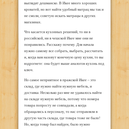
выглядят дешманско. В Икее много хороших
кроватей, но вот найти удобный матрац мы так и
не смоли, советую искать матрацы в других
магазинах.
Что касается кухонных решений, то ни в
российской, ни в чешской Икее мне они не
понравились. Расскажу почему. Для начала
нужно самому все собрать, выбрать, рассчитать
и, когда вам назовут конечную цену кухни, то вы
вздрогнете: она будет выше аналогов кухонь под
ключ.
Но самое неприятное в пражской Икее – это
склад, где нужно найти нужную мебель, и
доставка. Несколько раз мне не удавалось найти
на складе нужную мебель, потому что номера
товара попросту не совпадали, а когда
обращались к персоналу, то нас отправляли в
другую часть склада, где товара тоже не было!
Но, когда товар был найден, было нужно