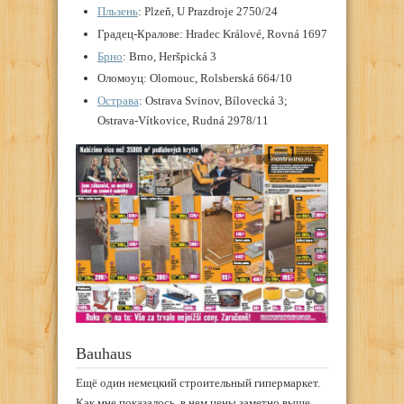
Пльзень
: Plzeň, U Prazdroje 2750/24
Градец-Кралове: Hradec Králové, Rovná 1697
Брно
: Brno, Heršpická 3
Оломоуц: Olomouc, Rolsberská 664/10
Острава
: Ostrava Svinov, Bílovecká 3;
Ostrava-Vítkovice, Rudná 2978/11
Bauhaus
Ещё один немецкий строительный гипермаркет.
Как мне показалось, в нем цены заметно выше,