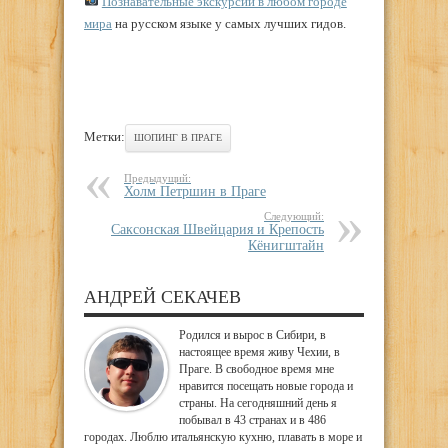
Познавательные экскурсии в любом городе
мира
на русском языке у самых лучших гидов.
Метки:
ШОПИНГ В ПРАГЕ
Предыдущий:
Холм Петршин в Праге
Следующий:
Саксонская Швейцария и Крепость
Кёнигштайн
АНДРЕЙ СЕКАЧЕВ
Родился и вырос в Сибири, в
настоящее время живу Чехии, в
Праге. В свободное время мне
нравится посещать новые города и
страны. На сегодняшний день я
побывал в 43 странах и в 486
городах. Люблю итальянскую кухню, плавать в море и