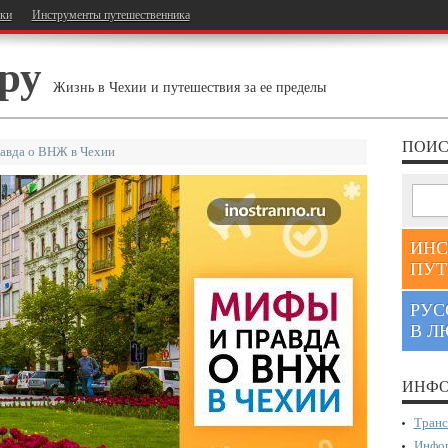
тки
Инструменты путешественника
ру
Жизнь в Чехии и путешествия за ее пределы
ПОИС
авда о ВНЖ в Чехии
ИНС
ПУТ
РУС
В Л
ИНФО
Транс
Инфор