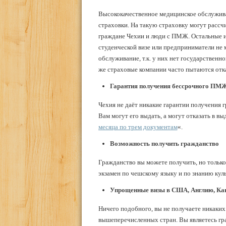
Высококачественное медицинское обслужива
страховки. На такую страховку могут рассч
граждане Чехии и люди с ПМЖ. Остальные ин
студенческой визе или предприниматели не 
обслуживание, т.к. у них нет государственн
же страховые компании часто пытаются отк
Гарантия получения бессрочного ПМЖ 
Чехия не даёт никакие гарантии получения
Вам могут его выдать, а могут отказать в вы
месяца по трем документам
«.
Возможность получить гражданство
Гражданство вы можете получить, но только
экзамен по чешскому языку и по знанию кул
Упрощенные визы в США, Англию, Ка
Ничего подобного, вы не получаете никаки
вышеперечисленных стран. Вы являетесь граж