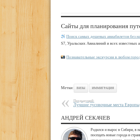
Сайты для планирования пут
Поиск самых дешевых авиабилетов без н
S7, Уральских Авиалиний и всех известных 
Познавательные экскурсии в любом горо
Метки:
ВИЗЫ
ИММИГРАЦИЯ
Предыдущий:
Лучшие тусовочные места Европы
АНДРЕЙ СЕКАЧЕВ
Родился и вырос в Сибири, в н
посещать новые города и стран