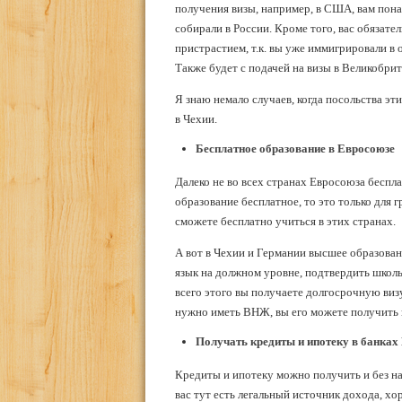
получения визы, например, в США, вам пона
собирали в России. Кроме того, вас обязате
пристрастием, т.к. вы уже иммигрировали в 
Также будет с подачей на визы в Великобри
Я знаю немало случаев, когда посольства э
в Чехии.
Бесплатное образование в Евросоюзе
Далеко не во всех странах Евросоюза беспл
образование бесплатное, то это только для 
сможете бесплатно учиться в этих странах.
А вот в Чехии и Германии высшее образован
язык на должном уровне, подтвердить школь
всего этого вы получаете долгосрочную виз
нужно иметь ВНЖ, вы его можете получить п
Получать кредиты и ипотеку в банках
Кредиты и ипотеку можно получить и без на
вас тут есть легальный источник дохода, хо