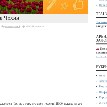
Путев
ТРАН
в Чехии
Закажит
в надеж
комментария 4
33665 Просмотров
АРЕН
ЗАЛО
Подро
кредитн
стоит и
РУБР
Авиа
Афиш
Бюрок
Вокру
Город
Жизнь
ельстве в Чехии: о том, что даёт чешский ВНЖ и легко ли его