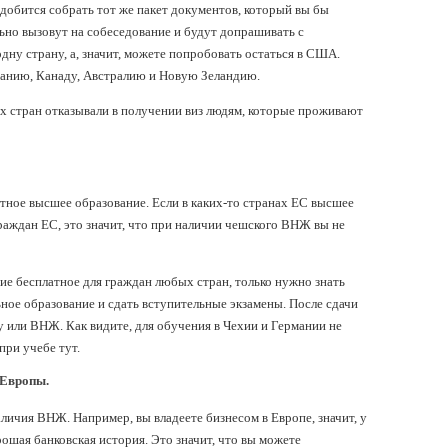
добится собрать тот же пакет документов, который вы бы
льно вызовут на собеседование и будут допрашивать с
одну страну, а, значит, можете попробовать остаться в США.
танию, Канаду, Австралию и Новую Зеландию.
тих стран отказывали в получении виз людям, которые проживают
атное высшее образование. Если в каких-то странах ЕС высшее
граждан ЕС, это значит, что при наличии чешского ВНЖ вы не
ие бесплатное для граждан любых стран, только нужно знать
ное образование и сдать вступительные экзамены. После сдачи
у или ВНЖ. Как видите, для обучения в Чехии и Германии не
ри учебе тут.
 Европы.
личия ВНЖ. Например, вы владеете бизнесом в Европе, значит, у
рошая банковская история. Это значит, что вы можете