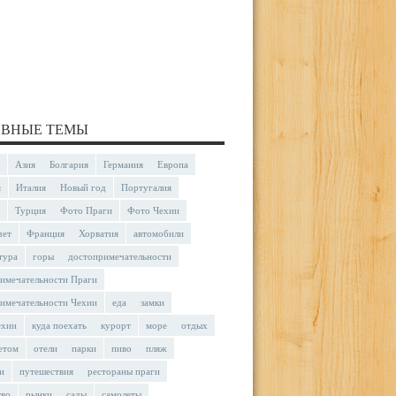
ВНЫЕ ТЕМЫ
Азия
Болгария
Германия
Европа
я
Италия
Новый год
Португалия
Турция
Фото Праги
Фото Чехии
чет
Франция
Хорватия
автомобили
тура
горы
достопримечательности
имечательности Праги
имечательности Чехии
еда
замки
ехии
куда поехать
курорт
море
отдых
етом
отели
парки
пиво
пляж
и
путешествия
рестораны праги
тво
рынки
сады
самолеты