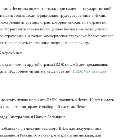
ние в Чехии вы получите только при наличии государственной
итывать только люди, официально трудоустроенные в Чехии,
остранцы из третьих стран, которые находятся в стране по
могут рассчитывать на полноценное бесплатное медицинское
ого страхования, а только коммерческая страховка. Коммерческие
азать покрывать те или иные медицинские расходы.
через 5 лет
 гражданином из другой страны ПМЖ после 5 лет проживания.
даче. Подробнее читайте в нашей статье «
ПМЖ Чехии за два
 до этого нужно получить ПМЖ, прожить в Чехии 10 лет и сдать
ьтуры, истории, праву и выборной системы Чехии.
наду, Австралию и Новую Зеландию
х поблажек при наличии чешского ВНЖ для получения виз
данином России, это значит, что где бы вы ни жили, для