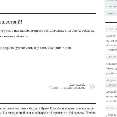
самосто
цены в 
ешествий!
Олег
н
акруток
у
надежных
агентств официальных дилеров Аэрофлота,
авиакомпаний мира.
Месяц н
путешес
восполь
де мира
на русском языке у самых лучших гидов.
Экспрес
Яша
на
Спасибо
Чехии д
другими
Андрей 
Следующий:
Париже
Чешские мультфильмы
Добрый 
никак н
способо
астоящее время живу Чехии, в Праге. В свободное время мне нравится
Vardan
ы. На сегодняшний день я побывал в 43 странах и в 486 городах. Люблю
Добрый 