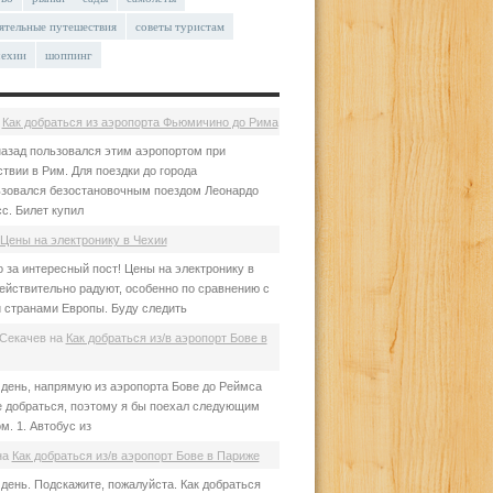
ятельные путешествия
советы туристам
чехии
шоппинг
а
Как добраться из аэропорта Фьюмичино до Рима
азад пользовался этим аэропортом при
твии в Рим. Для поездки до города
зовался безостановочным поездом Леонардо
с. Билет купил
Цены на электронику в Чехии
 за интересный пост! Цены на электронику в
ействительно радуют, особенно по сравнению с
 странами Европы. Буду следить
Секачев
на
Как добраться из/в аэропорт Бове в
день, напрямую из аэропорта Бове до Реймса
е добраться, поэтому я бы поехал следующим
м. 1. Автобус из
на
Как добраться из/в аэропорт Бове в Париже
день. Подскажите, пожалуйста. Как добраться