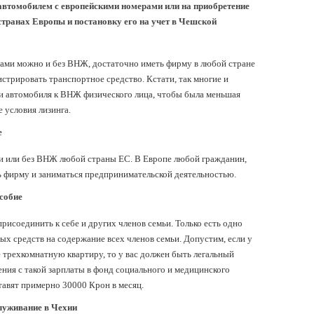
автомобилем с европейскими номерами или на приобретение
странах Европы и постановку его на учет в Чешской
ами можно и без ВНЖ, достаточно иметь фирму в любой стране
стрировать транспортное средство. Кстати, так многие и
ии автомобиля к ВНЖ физического лица, чтобы была меньшая
е условия лизинга.
е
и или без ВНЖ любой страны ЕС. В Европе любой гражданин,
ь фирму и заниматься предпринимательской деятельностью.
особие
рисоединить к себе и других членов семьи. Только есть одно
ых средств на содержание всех членов семьи. Допустим, если у
ге трехкомнатную квартиру, то у вас должен быть легальный
ения с такой зарплаты в фонд социального и медицинского
тавят примерно 30000 Крон в месяц.
луживание в Чехии