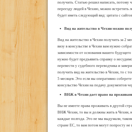
получить. Статью решил написать, потому ч
переезду людей в Чехию, можно встретить 
будет иметь следующий вид: цитата с сайтов
Вид на жительство в Чехии можно полу
Вид на жительство в Чехии получить за 2 ме
визу в консульстве в Чехии вам нужно собра
зависимости от основания вашего будущего 
нужно будет предъявить справку о несудимос
перевести у судебного переводчика и завери
получить вид на жительство в Чехии, то с то
5 месяцев. Это если вы оперативно соберет
консульство Чехии на подачу документов ч
ВНЖ в Чехии дает право на проживани
Вы не имеете права проживать в другой ст
ВНЖ Чехии, то вы и должны жить в Чехии, н
каждые полгода. Это не мы выдумали, таков
стране ЕС, то вам потом могут попросту не