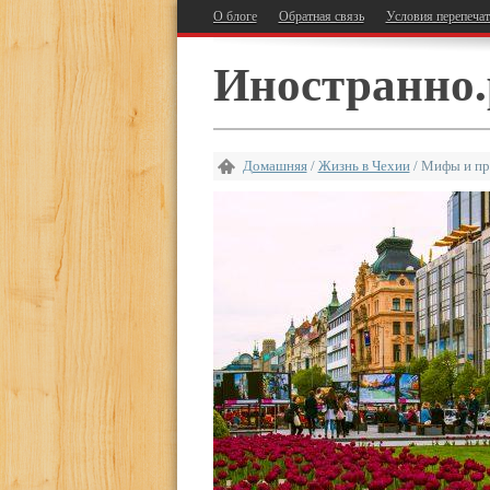
О блоге
Обратная связь
Условия перепеча
Иностранно.
Домашняя
/
Жизнь в Чехии
/
Мифы и пр