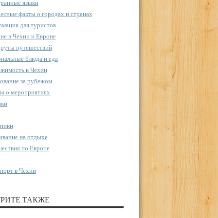
ранные языки
есные факты о городах и странах
мация для туристов
ие в Чехии и Европе
руты путешествий
нальные блюда и еда
жимость в Чехии
ование за рубежом
ы о мероприятиях
пки
ники
вание на отдыхе
ествия по Европе
порт в Чехии
РИТЕ ТАКЖЕ