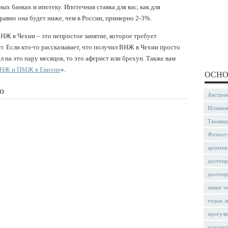
ых банках и ипотеку. Ипотечная ставка для вас, как для
 равно она будет ниже, чем в России, примерно 2-3%.
ВНЖ в Чехии – это непростое занятие, которое требует
т. Если кто-то рассказывает, что получил ВНЖ в Чехии просто
л на это пару месяцов, то это аферист или брехун. Также вам
НЖ и ПМЖ в Европе
».
ОСНО
о
Австрия
Испани
Таиланд
Фотоот
архитек
достопр
достопр
замки ч
отдых л
прогулк
рождес