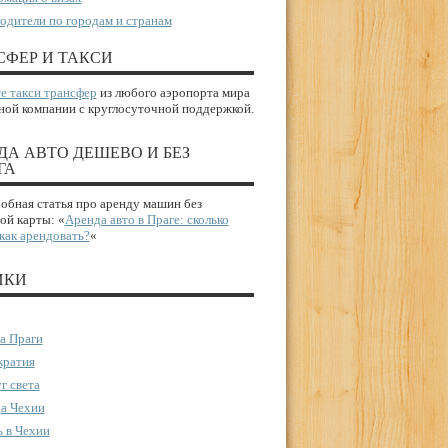
одители по городам и странам
СФЕР И ТАКСИ
е такси трансфер
из любого аэропорта мира
ной компании с круглосуточной поддержкой.
ДА АВТО ДЕШЕВО И БЕЗ
ГА
бная статья про аренду машин без
ой карты: «
Аренда авто в Праге: сколько
 как арендовать?
«
ИКИ
а Праги
ратия
г света
а Чехии
 в Чехии