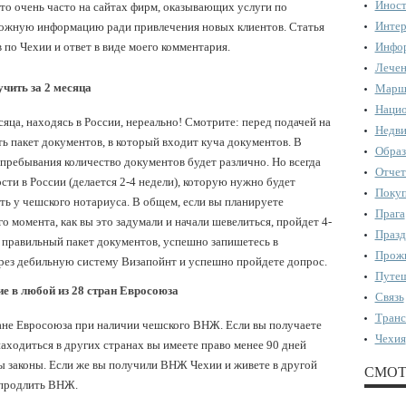
Иност
то очень часто на сайтах фирм, оказывающих услуги по
Интер
ложную информацию ради привлечения новых клиентов. Статья
 по Чехии и ответ в виде моего комментария.
Инфор
Лечен
чить за 2 месяца
Марш
Нацио
сяца, находясь в России, нереально! Смотрите: перед подачей на
Недви
ть пакет документов, в который входит куча документов. В
Образ
пребывания количество документов будет различно. Но всегда
Отчет
ти в России (делается 2-4 недели), которую нужно будет
Поку
ть у чешского нотариуса. В общем, если вы планируете
Прага
го момента, как вы это задумали и начали шевелиться, пройдет 4-
Празд
е правильный пакет документов, успешно запишетесь в
Прожи
ерез дебильную систему Визапойнт и успешно пройдете допрос.
Путеш
е в любой из 28 стран Евросоюза
Связь
Транс
ране Евросоюза при наличии чешского ВНЖ. Если вы получаете
Чехия
аходиться в других странах вы имеете право менее 90 дней
ы законы. Если же вы получили ВНЖ Чехии и живете в другой
СМОТ
 продлить ВНЖ.