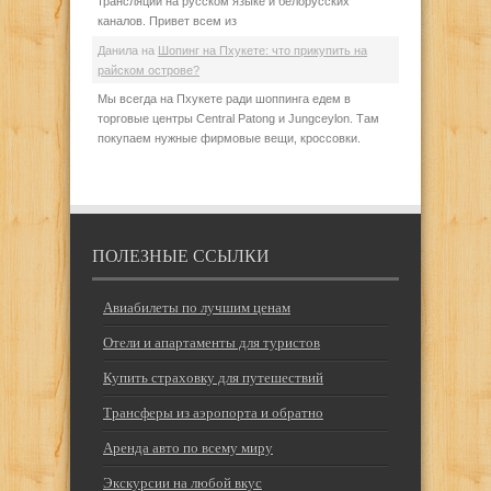
трансляций на русском языке и белорусских
каналов. Привет всем из
Данила
на
Шопинг на Пхукете: что прикупить на
райском острове?
Мы всегда на Пхукете ради шоппинга едем в
торговые центры Central Patong и Jungceylon. Там
покупаем нужные фирмовые вещи, кроссовки.
ПОЛЕЗНЫЕ ССЫЛКИ
Авиабилеты по лучшим ценам
Отели и апартаменты для туристов
Купить страховку для путешествий
Трансферы из аэропорта и обратно
Аренда авто по всему миру
Экскурсии на любой вкус