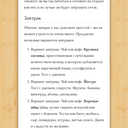
сможете ли вы так питаться и готовить на отдыхе
или нет, и не лучше ли будет забронить отель.
Завтрак
Обычно завтрак у нас довольно простой – мы не
можем утром есть очень много. Предлагаю
несколько вариантов завтраков.
Вариант завтрака: Чай или кофе.
Крупная
овсянка
, приготовленная с небольшим
количеством молока, в которую добавляется
изюм, нарезанный банан, сухофрукты и
джем. Тост с джемом.
Вариант завтрака: Чай или кофе.
Йогурт
.
Тост с джемом, сладости. Фрукты: бананы,
виноград, яблоко, апельсины.
Вариант завтрака: Чай или кофе.
Вареные
яйца
(яйца лучше сварить вечером) или
омлет с беконом. Тосты или багет, колбаса,
сыр, помидоры, огурцы, листья салата. Джем
и сладости по желанию.