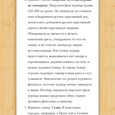
на сковороде
. Покупаем филе курицы грамм
250-300 на двоих. На сковороде на сильном
огне обжариваем крупно нарезанный лук,
затем в него добавляем крупно нарезанный
перец и мелко нарезанную морковь.
Обжариваем до мягкости и легкого
изменения цвета, откидываем это все на
чашку, и на этой же сковороде жарим
кусочки курицы. Как только курица
приготовится, вываливаем в неё овощи и
перемешиваем, держим немного на огне, и
можно подавать блюдо. К такому блюду
хорошо подойдет гарнир в виде риса и соус
гуакамоле. Фактически это рецепт куриного
фахитаса, поэтому курицу можно завернуть
в лаваш. Вообще вариантов жареного филе
курицы можно придумать уйму, главное
проявить фантазию и смекалку.
Вариант ужина:
Суши
. В некоторых
городах, например, в Праге или в Таллине