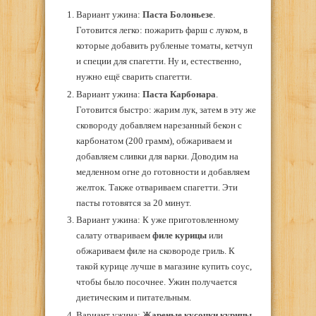
Вариант ужина:
Паста Болоньезе
.
Готовится легко: пожарить фарш с луком, в
которые добавить рубленые томаты, кетчуп
и специи для спагетти. Ну и, естественно,
нужно ещё сварить спагетти.
Вариант ужина:
Паста Карбонара
.
Готовится быстро: жарим лук, затем в эту же
сковороду добавляем нарезанный бекон с
карбонатом (200 грамм), обжариваем и
добавляем сливки для варки. Доводим на
медленном огне до готовности и добавляем
желток. Также отвариваем спагетти. Эти
пасты готовятся за 20 минут.
Вариант ужина: К уже приготовленному
салату отвариваем
филе курицы
или
обжариваем филе на сковороде гриль. К
такой курице лучше в магазине купить соус,
чтобы было посочнее. Ужин получается
диетическим и питательным.
Вариант ужина:
Жареные кусочки курицы