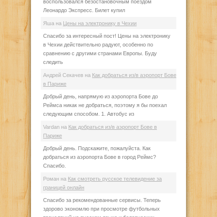
воспользовался безостановочным поездом
Леонардо Экспресс. Билет купил
Яша
на
Цены на электронику в Чехии
Спасибо за интересный пост! Цены на электронику
в Чехии действительно радуют, особенно по
сравнению с другими странами Европы. Буду
следить
Андрей Секачев
на
Как добраться из/в аэропорт Бове
в Париже
Добрый день, напрямую из аэропорта Бове до
Реймса никак не добраться, поэтому я бы поехал
следующим способом. 1. Автобус из
Vardan
на
Как добраться из/в аэропорт Бове в
Париже
Добрый день. Подскажите, пожалуйста. Как
добраться из аэропорта Бове в город Реймс?
Спасибо.
Роман
на
Как смотреть русское телевидение за
границей онлайн
Спасибо за рекомендованные сервисы. Теперь
здорово экономлю при просмотре футбольных