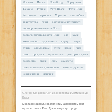
Испания
Италия
Новый год
Португалия
Таиланд
Турция
Фото Праги
Фото Чехии
Фотоотчет
Франция
Хорватия
автомобили
архитектура
горы
достопримечательности
достопримечательности Праги
достопримечательности Чехии
еда
замки
замки чехии
куда поехать
курорт
море
отдых
отдых летом
отели
парки
пиво
пляж
прогулки
путешествия
рестораны праги
рождество
рынки
сады
самолеты
самостоятельные путешествия
советы туристам
цены в чехии
шоппинг
Олег
на
Как добраться из аэропорта Фьюмичино до
Рима
Месяц назад пользовался этим аэропортом при
путешествии в Рим. Для поездки до города