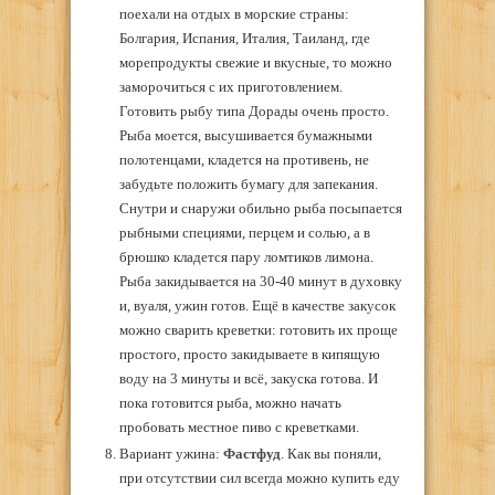
поехали на отдых в морские страны:
Болгария, Испания, Италия, Таиланд, где
морепродукты свежие и вкусные, то можно
заморочиться с их приготовлением.
Готовить рыбу типа Дорады очень просто.
Рыба моется, высушивается бумажными
полотенцами, кладется на противень, не
забудьте положить бумагу для запекания.
Снутри и снаружи обильно рыба посыпается
рыбными специями, перцем и солью, а в
брюшко кладется пару ломтиков лимона.
Рыба закидывается на 30-40 минут в духовку
и, вуаля, ужин готов. Ещё в качестве закусок
можно сварить креветки: готовить их проще
простого, просто закидываете в кипящую
воду на 3 минуты и всё, закуска готова. И
пока готовится рыба, можно начать
пробовать местное пиво с креветками.
Вариант ужина:
Фастфуд
. Как вы поняли,
при отсутствии сил всегда можно купить еду