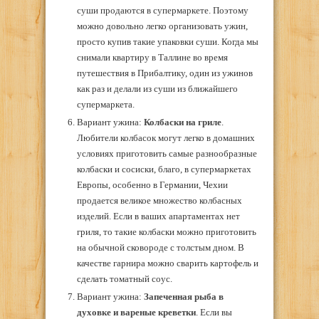
суши продаются в супермаркете. Поэтому
можно довольно легко организовать ужин,
просто купив такие упаковки суши. Когда мы
снимали квартиру в Таллине во время
путешествия в Прибалтику, один из ужинов
как раз и делали из суши из ближайшего
супермаркета.
Вариант ужина:
Колбаски на гриле
.
Любители колбасок могут легко в домашних
условиях приготовить самые разнообразные
колбаски и сосиски, благо, в супермаркетах
Европы, особенно в Германии, Чехии
продается великое множество колбасных
изделий. Если в ваших апартаментах нет
гриля, то такие колбаски можно приготовить
на обычной сковороде с толстым дном. В
качестве гарнира можно сварить картофель и
сделать томатный соус.
Вариант ужина:
Запеченная рыба в
духовке и вареные креветки
. Если вы