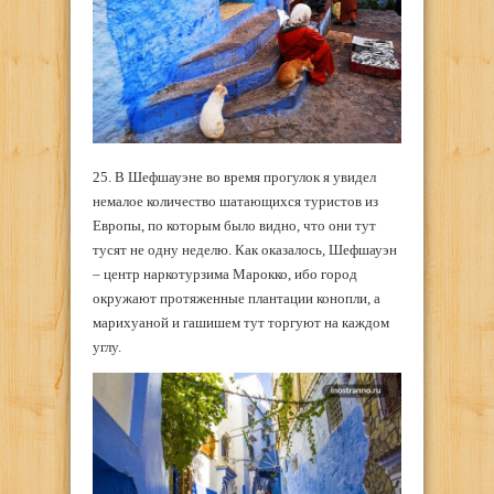
25. В Шефшауэне во время прогулок я увидел
немалое количество шатающихся туристов из
Европы, по которым было видно, что они тут
тусят не одну неделю. Как оказалось, Шефшауэн
– центр наркотурзима Марокко, ибо город
окружают протяженные плантации конопли, а
марихуаной и гашишем тут торгуют на каждом
углу.