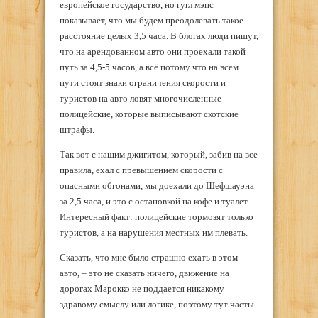
европейское государство, но гугл мэпс
показывает, что мы будем преодолевать такое
расстояние целых 3,5 часа. В блогах люди пишут,
что на арендованном авто они проехали такой
путь за 4,5-5 часов, а всё потому что на всем
пути стоят знаки ограничения скорости и
туристов на авто ловят многочисленные
полицейские, которые выписывают скотские
штрафы.
Так вот с нашим джигитом, который, забив на все
правила, ехал с превышением скорости с
опасными обгонами, мы доехали до Шефшауэна
за 2,5 часа, и это с остановкой на кофе и туалет.
Интересный факт: полицейские тормозят только
туристов, а на нарушения местных им плевать.
Сказать, что мне было страшно ехать в этом
авто, – это не сказать ничего, движение на
дорогах Марокко не поддается никакому
здравому смыслу или логике, поэтому тут часты