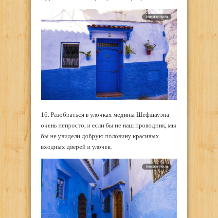
16. Разобраться в улочках медины Шефшауэна
очень непросто, и если бы не наш проводник, мы
бы не увидели добрую половину красивых
входных дверей и улочек.