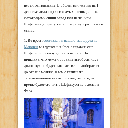
переиграл название. В общем, из Феса мы на 1
день съездили в один из самых распиаренных
фотографами синий город под названием
Шефшауэн, о прогулке по которому я расскажу в
статье.
1. Во время
составления нашего маршрута по
Марокко
мы думали из Феса отправиться в
Шефшауэн на пару дней с ночевкой. Но
прикинув, что междугородние автобусы идут
долго, нужно будет паковать вещи, добираться
до отеля в медине, затем с такими же
телодвижениями ехать обратно, решили, что
проще будет сгонять в Шефшауэн на 1 день из
Феса.