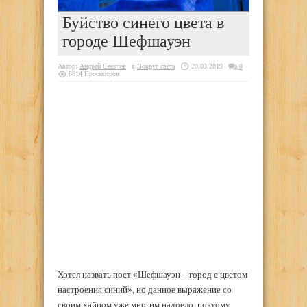
Буйство синего цвета в
городе Шефшауэн
Автор:
Андрей Секачев
в
Вокруг света
20.03.2019
0
6814 Просмотров
Хотел назвать пост «Шефшауэн – город с цветом
настроения синий», но данное выражение со
своим хайпом уже многим надоело, поэтому