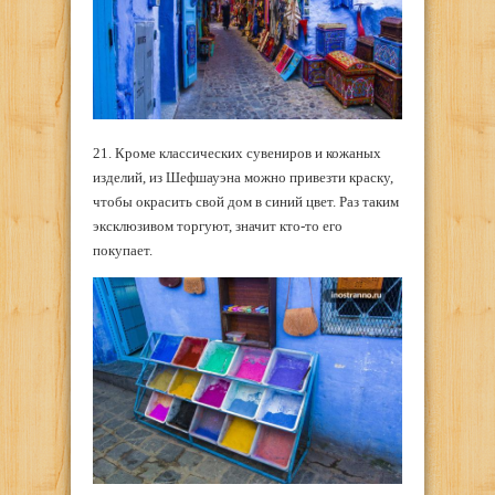
21. Кроме классических сувениров и кожаных
изделий, из Шефшауэна можно привезти краску,
чтобы окрасить свой дом в синий цвет. Раз таким
эксклюзивом торгуют, значит кто-то его
покупает.