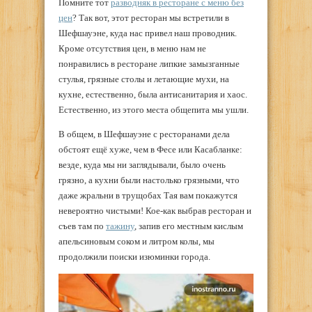
Помните тот
разводняк в ресторане с меню без
цен
? Так вот, этот ресторан мы встретили в
Шефшауэне, куда нас привел наш проводник.
Кроме отсутствия цен, в меню нам не
понравились в ресторане липкие замызганные
стулья, грязные столы и летающие мухи, на
кухне, естественно, была антисанитария и хаос.
Естественно, из этого места общепита мы ушли.
В общем, в Шефшауэне с ресторанами дела
обстоят ещё хуже, чем в Фесе или Касабланке:
везде, куда мы ни заглядывали, было очень
грязно, а кухни были настолько грязными, что
даже жральни в трущобах Тая вам покажутся
невероятно чистыми! Кое-как выбрав ресторан и
съев там по
тажину
, запив его местным кислым
апельсиновым соком и литром колы, мы
продолжили поиски изюминки города.