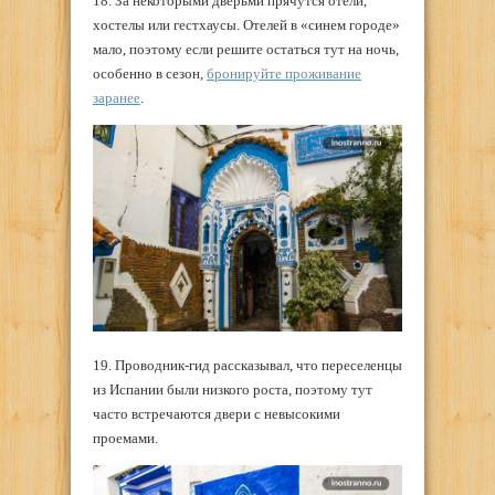
18. За некоторыми дверьми прячутся отели,
хостелы или гестхаусы. Отелей в «синем городе»
мало, поэтому если решите остаться тут на ночь,
особенно в сезон,
бронируйте проживание
заранее
.
19. Проводник-гид рассказывал, что переселенцы
из Испании были низкого роста, поэтому тут
часто встречаются двери с невысокими
проемами.