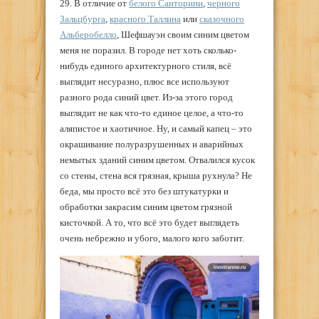
29. В отличие от
белого Санторини
,
черного
Зальцбурга
,
красного Таллина
или
сказочного
Альберобелло
, Шефшауэн своим синим цветом
меня не поразил. В городе нет хоть сколько-
нибудь единого архитектурного стиля, всё
выглядит несуразно, плюс все используют
разного рода синий цвет. Из-за этого город
выглядит не как что-то единое целое, а что-то
аляпистое и хаотичное. Ну, и самый капец – это
окрашивание полуразрушенных и аварийных
немытых зданий синим цветом. Отвалился кусок
со стены, стена вся грязная, крыша рухнула? Не
беда, мы просто всё это без штукатурки и
обработки закрасим синим цветом грязной
кисточкой. А то, что всё это будет выглядеть
очень небрежно и убого, малого кого заботит.