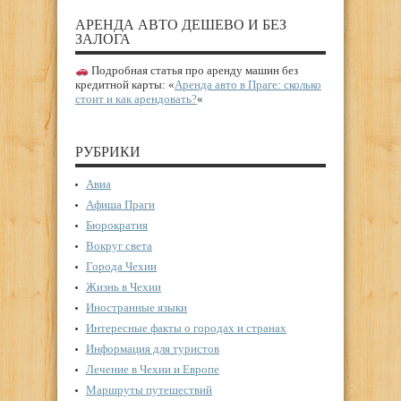
АРЕНДА АВТО ДЕШЕВО И БЕЗ
ЗАЛОГА
Подробная статья про аренду машин без
кредитной карты: «
Аренда авто в Праге: сколько
стоит и как арендовать?
«
РУБРИКИ
Авиа
Афиша Праги
Бюрократия
Вокруг света
Города Чехии
Жизнь в Чехии
Иностранные языки
Интересные факты о городах и странах
Информация для туристов
Лечение в Чехии и Европе
Маршруты путешествий