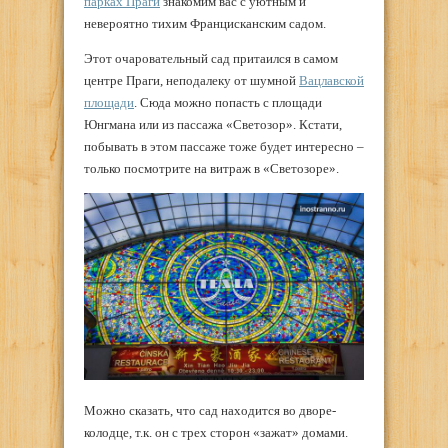
парках Праги
знакомим вас с уютным и
невероятно тихим Францисканским садом.
Этот очаровательный сад притаился в самом
центре Праги, неподалеку от шумной
Вацлавской
площади
. Сюда можно попасть с площади
Юнгмана или из пассажа «Светозор». Кстати,
побывать в этом пассаже тоже будет интересно –
только посмотрите на витраж в «Светозоре».
Можно сказать, что сад находится во дворе-
колодце, т.к. он с трех сторон «зажат» домами.