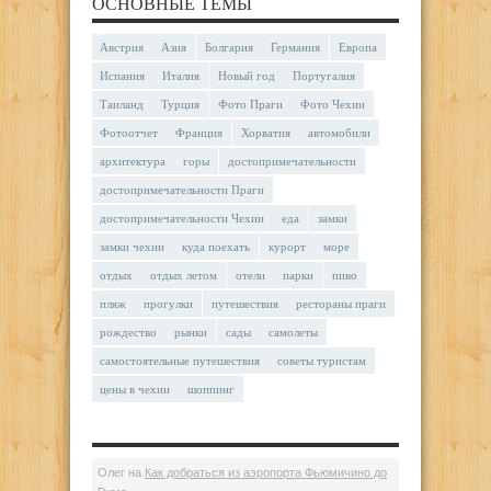
ОСНОВНЫЕ ТЕМЫ
Австрия
Азия
Болгария
Германия
Европа
Испания
Италия
Новый год
Португалия
Таиланд
Турция
Фото Праги
Фото Чехии
Фотоотчет
Франция
Хорватия
автомобили
архитектура
горы
достопримечательности
достопримечательности Праги
достопримечательности Чехии
еда
замки
замки чехии
куда поехать
курорт
море
отдых
отдых летом
отели
парки
пиво
пляж
прогулки
путешествия
рестораны праги
рождество
рынки
сады
самолеты
самостоятельные путешествия
советы туристам
цены в чехии
шоппинг
Олег
на
Как добраться из аэропорта Фьюмичино до