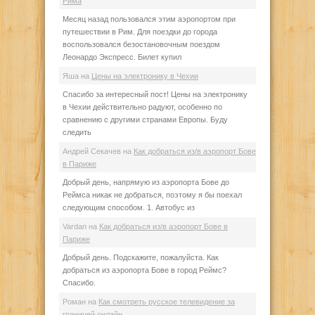
Рима
Месяц назад пользовался этим аэропортом при
путешествии в Рим. Для поездки до города
воспользовался безостановочным поездом
Леонардо Экспресс. Билет купил
Яша
на
Цены на электронику в Чехии
Спасибо за интересный пост! Цены на электронику
в Чехии действительно радуют, особенно по
сравнению с другими странами Европы. Буду
следить
Андрей Секачев
на
Как добраться из/в аэропорт Бове
в Париже
Добрый день, напрямую из аэропорта Бове до
Реймса никак не добраться, поэтому я бы поехал
следующим способом. 1. Автобус из
Vardan
на
Как добраться из/в аэропорт Бове в
Париже
Добрый день. Подскажите, пожалуйста. Как
добраться из аэропорта Бове в город Реймс?
Спасибо.
Роман
на
Как смотреть русское телевидение за
границей онлайн