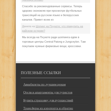
Спасибо за рекомендованные сервисы. Теперь
здорово экономлю при просмотре футбольных
трансляций на русском языке и белорусских
каналов. Привет всем из
Данила
на
Шопинг на Пхукете: что прикупить на
райском острове?
Мы всегда на Пхукете ради шоппинга едем в
торговые центры Central Patong и Jungceylon. Там
покупаем нужные фирмовые вещи, кроссовки.
ПОЛЕЗНЫЕ ССЫЛКИ
Авиабилеты по лучшим ценам
Отели и апартаменты для туристов
Купить страховку для путешествий
Трансферы из аэропорта и обратно