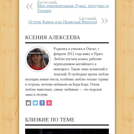
Предыдущий:
Моя очаровательная Лукка: прогулки по
Тоскане
Следующий:
Остров Кампа или Пражская Венеция
КСЕНИЯ АЛЕКСЕЕВА
Родилась и училась в Омске, с
февраля 2012 года живу в Праге.
Люблю изучать языки, работаю
переводчиком английского и
немецкого. Также знаю испанский и
чешский. В свободное время люблю
посещать новые места, особенно люблю теплые страны
и острова, мечтаю побывать на Бора-Бора. Очень
люблю животных, самые любимые — это морские
львы и тюлени.
БЛИЗКИЕ ПО ТЕМЕ