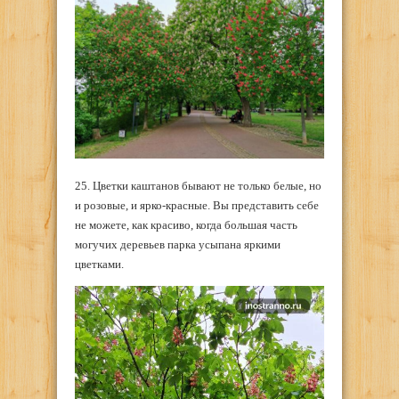
25. Цветки каштанов бывают не только белые, но
и розовые, и ярко-красные. Вы представить себе
не можете, как красиво, когда большая часть
могучих деревьев парка усыпана яркими
цветками.