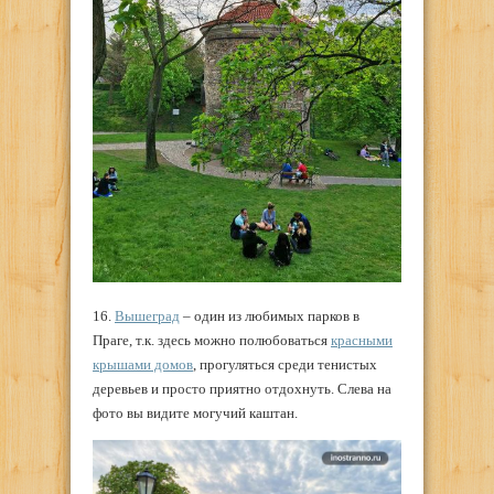
16.
Вышеград
– один из любимых парков в
Праге, т.к. здесь можно полюбоваться
красными
крышами домов
, прогуляться среди тенистых
деревьев и просто приятно отдохнуть. Слева на
фото вы видите могучий каштан.