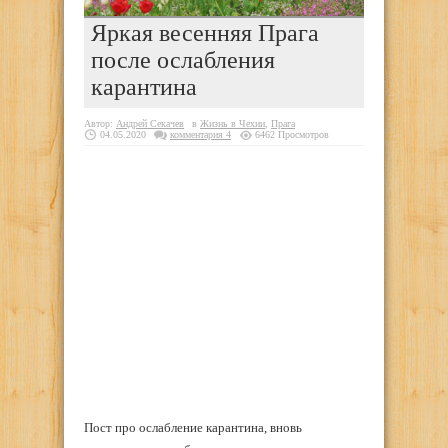
Яркая весенняя Прага
после ослабления
карантина
Автор:
Андрей Секачев
в
Жизнь в Чехии
,
Прага
04.05.2020
комментария 4
6462 Просмотров
Пост про ослабление карантина, вновь