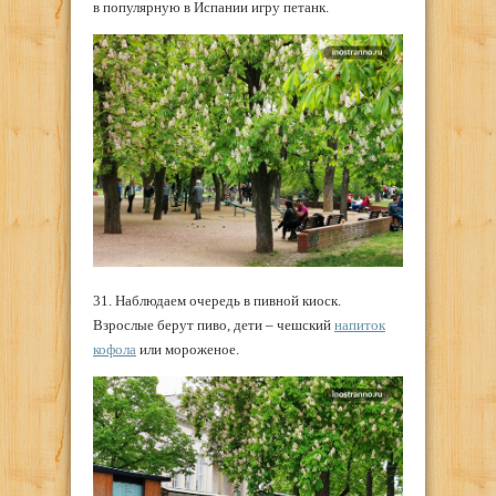
в популярную в Испании игру петанк.
31. Наблюдаем очередь в пивной киоск.
Взрослые берут пиво, дети – чешский
напиток
кофола
или мороженое.