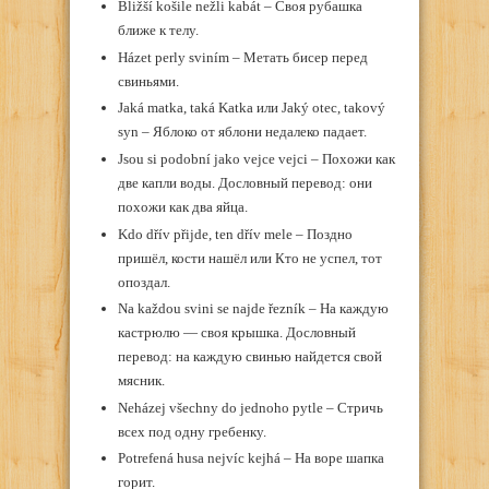
Bližší košile nežli kabát – Своя рубашка
ближе к телу.
Házet perly sviním – Метать бисер перед
свиньями.
Jaká matka, taká Katka или Jaký otec, takový
syn – Яблоко от яблони недалеко падает.
Jsou si podobní jako vejce vejci – Похожи как
две капли воды. Дословный перевод: они
похожи как два яйца.
Kdo dřív přijde, ten dřív mele – Поздно
пришёл, кости нашёл или Кто не успел, тот
опоздал.
Na každou svini se najde řezník – На каждую
кастрюлю — своя крышка. Дословный
перевод: на каждую свинью найдется свой
мясник.
Neházej všechny do jednoho pytle – Стричь
всех под одну гребенку.
Potrefená husa nejvíc kejhá – На воре шапка
горит.