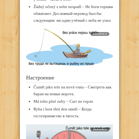
Žádný učený z nebe nespadl – Не боги горшки
обжигают. Дословный перевод был бы
следующим: ни один учёный с неба не упал.
Настроение
Čumět jako tele na nová vrata – Смотреть как
баран на новые ворота.
Má toho plné zuby – Сыт по горло.
Ryba i host třetí den smrdí – Когда
гостеприимство в тягость.