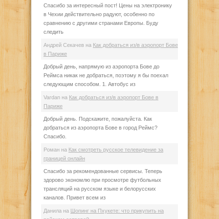
Спасибо за интересный пост! Цены на электронику
в Чехии действительно радуют, особенно по
сравнению с другими странами Европы. Буду
следить
Андрей Секачев
на
Как добраться из/в аэропорт Бове
в Париже
Добрый день, напрямую из аэропорта Бове до
Реймса никак не добраться, поэтому я бы поехал
следующим способом. 1. Автобус из
Vardan
на
Как добраться из/в аэропорт Бове в
Париже
Добрый день. Подскажите, пожалуйста. Как
добраться из аэропорта Бове в город Реймс?
Спасибо.
Роман
на
Как смотреть русское телевидение за
границей онлайн
Спасибо за рекомендованные сервисы. Теперь
здорово экономлю при просмотре футбольных
трансляций на русском языке и белорусских
каналов. Привет всем из
Данила
на
Шопинг на Пхукете: что прикупить на