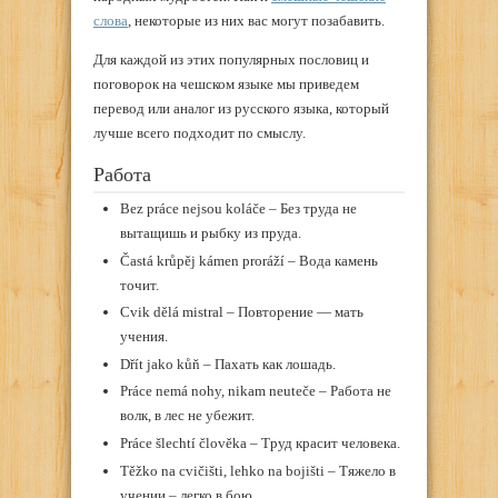
слова
, некоторые из них вас могут позабавить.
Для каждой из этих популярных пословиц и
поговорок на чешском языке мы приведем
перевод или аналог из русского языка, который
лучше всего подходит по смыслу.
Работа
Bez práce nejsou koláče – Без труда не
вытащишь и рыбку из пруда.
Častá krůpěj kámen proráží – Вода камень
точит.
Cvik dělá mistral – Повторение — мать
учения.
Dřít jako kůň – Пахать как лошадь.
Práce nemá nohy, nikam neuteče – Работа не
волк, в лес не убежит.
Práce šlechtí člověka – Труд красит человека.
Těžko na cvičišti, lehko na bojišti – Тяжело в
учении – легко в бою.