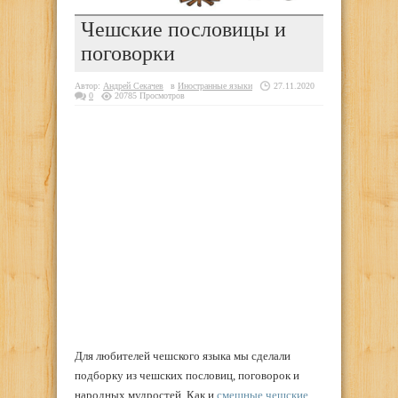
Чешские пословицы и
поговорки
Автор:
Андрей Секачев
в
Иностранные языки
27.11.2020
0
20785 Просмотров
Для любителей чешского языка мы сделали
подборку из чешских пословиц, поговорок и
народных мудростей. Как и
смешные чешские