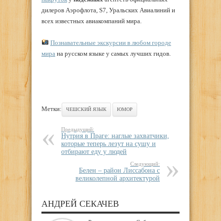
дилеров Аэрофлота, S7, Уральских Авиалиний и
всех известных авиакомпаний мира.
Познавательные экскурсии в любом городе
мира
на русском языке у самых лучших гидов.
Метки:
ЧЕШСКИЙ ЯЗЫК
ЮМОР
Предыдущий:
Нутрия в Праге: наглые захватчики,
которые теперь лезут на сушу и
отбирают еду у людей
Следующий:
Белен – район Лиссабона с
великолепной архитектурой
АНДРЕЙ СЕКАЧЕВ