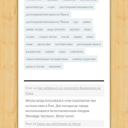
архитектура
горы
достопримечательности
достопримечательности Праги
достопримечательности Чехии
еда
замки
замки чехии
куда поехать
курорт
море
отдых
отдых летом
отели
парки
пиво
пляж
прогулки
путешествия
рестораны праги
рождество
рынки
сады
самолеты
самостоятельные путешествия
советы туристам
цены в чехии
шоппинг
Олег
на
Как добраться из аэропорта Фьюмичино до
Рима
Месяц назад пользовался этим аэропортом при
путешествии в Рим. Для поездки до города
воспользовался безостановочным поездом
Леонардо Экспресс. Билет купил
Яша
на
Цены на электронику в Чехии