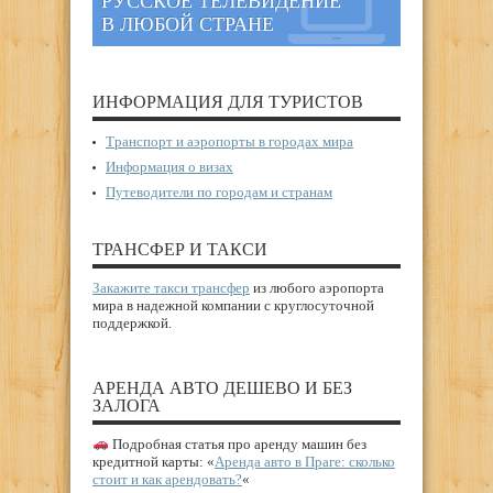
РУССКОЕ ТЕЛЕВИДЕНИЕ
В ЛЮБОЙ СТРАНЕ
ИНФОРМАЦИЯ ДЛЯ ТУРИСТОВ
Транспорт и аэропорты в городах мира
Информация о визах
Путеводители по городам и странам
ТРАНСФЕР И ТАКСИ
Закажите такси трансфер
из любого аэропорта
мира в надежной компании с круглосуточной
поддержкой.
АРЕНДА АВТО ДЕШЕВО И БЕЗ
ЗАЛОГА
Подробная статья про аренду машин без
кредитной карты: «
Аренда авто в Праге: сколько
стоит и как арендовать?
«