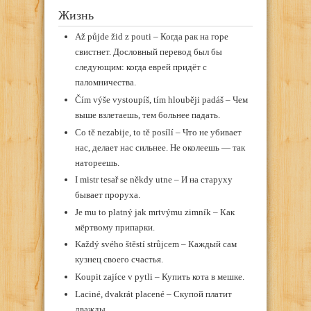
Жизнь
Až půjde žid z pouti – Когда рак на горе
свистнет. Дословный перевод был бы
следующим: когда еврей придёт с
паломничества.
Čím výše vystoupíš, tím hlouběji padáš – Чем
выше взлетаешь, тем больнее падать.
Co tě nezabije, to tě posílí – Что не убивает
нас, делает нас сильнее. Не околеешь — так
натореешь.
I mistr tesař se někdy utne – И на старуху
бывает проруха.
Je mu to platný jak mrtvýmu zimník – Как
мёртвому припарки.
Každý svého štěstí strůjcem – Каждый сам
кузнец своего счастья.
Koupit zajíce v pytli – Купить кота в мешке.
Laciné, dvakrát placené – Скупой платит
дважды.