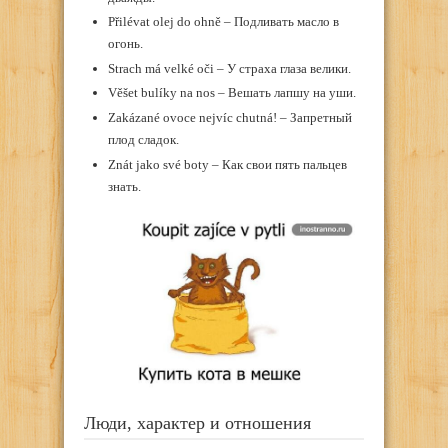
Přilévat olej do ohně – Подливать масло в
огонь.
Strach má velké oči – У страха глаза велики.
Věšet bulíky na nos – Вешать лапшу на уши.
Zakázané ovoce nejvíc chutná! – Запретный
плод сладок.
Znát jako své boty – Как свои пять пальцев
знать.
Люди, характер и отношения