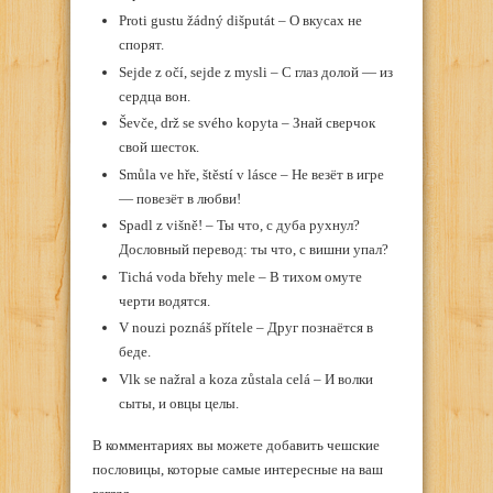
Proti gustu žádný dišputát – О вкусах не
спорят.
Sejde z očí, sejde z mysli – С глаз долой — из
сердца вон.
Ševče, drž se svého kopyta – Знай сверчок
свой шесток.
Smůla ve hře, štěstí v lásce – Не везёт в игре
— повезёт в любви!
Spadl z višně! – Ты что, с дуба рухнул?
Дословный перевод: ты что, с вишни упал?
Tichá voda břehy mele – В тихом омуте
черти водятся.
V nouzi poznáš přítele – Друг познаётся в
беде.
Vlk se nažral a koza zůstala celá – И волки
сыты, и овцы целы.
В комментариях вы можете добавить чешские
пословицы, которые самые интересные на ваш