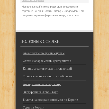
райском острове?
Мы всегда на Пхукете ради шоппинга едем в
торговые центры Central Patong и Jungceylon. Там
покупаем нужные фирмовые вещи, кроссовки.
ПОЛЕЗНЫЕ ССЫЛКИ
Авиабилеты по лучшим ценам
Отели и апартаменты для туристов
Купить страховку для путешествий
Трансферы из аэропорта и обратно
Аренда авто по всему миру
Экскурсии на любой вкус
Билеты на поезда и автобусы по Европе
Туры из России