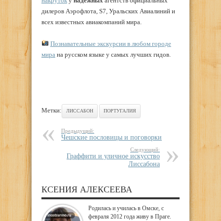
накруток
у
надежных
агентств официальных
дилеров Аэрофлота, S7, Уральских Авиалиний и
всех известных авиакомпаний мира.
Познавательные экскурсии в любом городе
мира
на русском языке у самых лучших гидов.
Метки:
ЛИССАБОН
ПОРТУГАЛИЯ
Предыдущий:
Чешские пословицы и поговорки
Следующий:
Граффити и уличное искусство
Лиссабона
КСЕНИЯ АЛЕКСЕЕВА
Родилась и училась в Омске, с
февраля 2012 года живу в Праге.