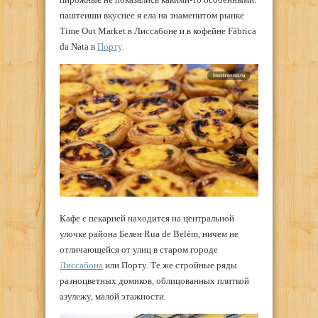
паштеиши вкуснее я ела на знаменитом рынке
Time Out Market в Лиссабоне и в кофейне Fábrica
da Nata в
Порту
.
Кафе с пекарней находится на центральной
улочке района Белен Rua de Belém, ничем не
отличающейся от улиц в старом городе
Лиссабона
или Порту. Те же стройные ряды
разноцветных домиков, облицованных плиткой
азулежу, малой этажности.