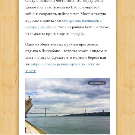
Статую возвели в честь того, что Португалии
удалось не участвовать во Второй мировой
войне и сохранить нейтралитет. Мост и статую
хорошо видно как со
смотровых площадок в
центре Лиссабона
, так и из района Белен, а также
из самолета при заходе на посадку.
Один из обязательных пунктов программы
отдыха в Лиссабоне – встреча заката с видом на
мост и статую. Сделать это можно с берега или
же
забронировать речной круиз по Тежу на
закате
.