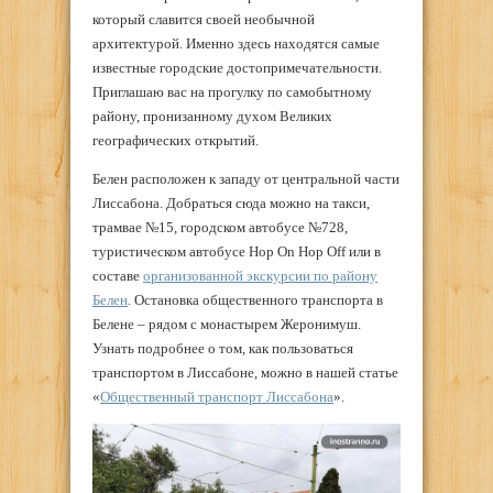
который славится своей необычной
архитектурой. Именно здесь находятся самые
известные городские достопримечательности.
Приглашаю вас на прогулку по самобытному
району, пронизанному духом Великих
географических открытий.
Белен расположен к западу от центральной части
Лиссабона. Добраться сюда можно на такси,
трамвае №15, городском автобусе №728,
туристическом автобусе Hop On Hop Off или в
составе
организованной экскурсии по району
Белен
. Остановка общественного транспорта в
Белене – рядом с монастырем Жеронимуш.
Узнать подробнее о том, как пользоваться
транспортом в Лиссабоне, можно в нашей статье
«
Общественный транспорт Лиссабона
».