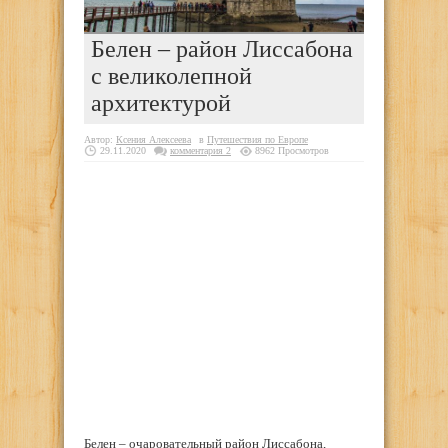
Белен – район Лиссабона
с великолепной
архитектурой
Автор:
Ксения Алексеева
в
Путешествия по Европе
29.11.2020
комментария 2
8962 Просмотров
Белен – очаровательный район Лиссабона,