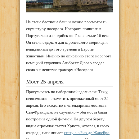
На стене бастиона башни можно рассмотреть
скульптуру носорога. Носорога привезли в
Португалию из индийского Гоа в начале 16 века.
Он стал подарком для королевского зверинца и
невиданным до того времени в Европе
животным. Именно по описанию этого носорога
немецкий художник Альбрехт Дюрер создал
свою знаменитую гравюру «Носорог».
Мост 25 апреля
Прогуливаясь по набережной вдоль реки Тежу,
невозможно не заметить протяженный мост 25
апреля. Его сходство с легендарным мостом в
Сан-Франциско не случайно – оба моста были
построены одной фирмой. На другом берегу
видна огромная статуя Христа, которая, в свою
очередь, напоминает
статую в Рио-де-Жанейро
.