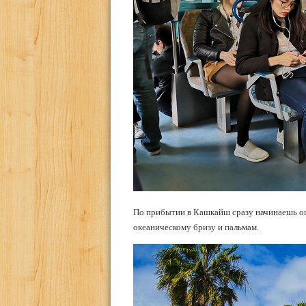
По прибытии в Кашкайш сразу начинаешь о
океаническому бризу и пальмам.