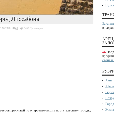
Путев
ТРАН
ород Лиссабона
Закажит
в надеж
9.10.2020
0
5458 Просмотров
АРЕН
ЗАЛО
Подро
кредитн
стоит и
РУБР
Авиа
Афиш
Бюрок
Вокру
Город
Жизнь
ечеров прогулкой по очаровательному португальскому городку