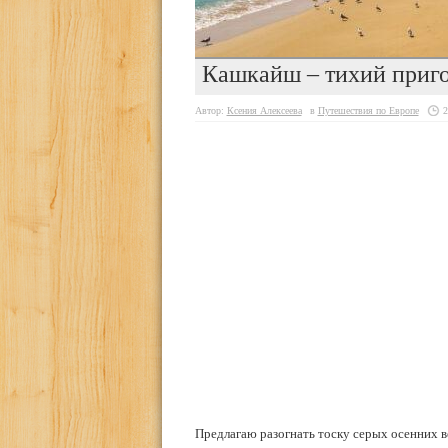
Кашкайш – тихий приг
Автор:
Ксения Алексеева
в
Путешествия по Европе
2
Предлагаю разогнать тоску серых осенних в