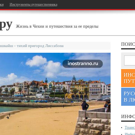
тки
Инструменты путешественника
ру
Жизнь в Чехии и путешествия за ее пределы
ПОИС
ашкайш – тихий пригород Лиссабона
ИНС
ПУТ
РУС
В Л
ИНФО
Транс
Инфор