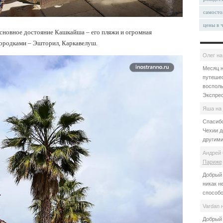
самосто
цены в 
основное достояние Кашкайша – его пляжи и огромная
городками – Эшторил, Каркавелуш.
Олег
н
Месяц н
путешес
восполь
Экспрес
Яша
на
Спасибо
Чехии д
другими
Андрей 
Париже
Добрый 
никак н
способо
Vardan
Добрый 