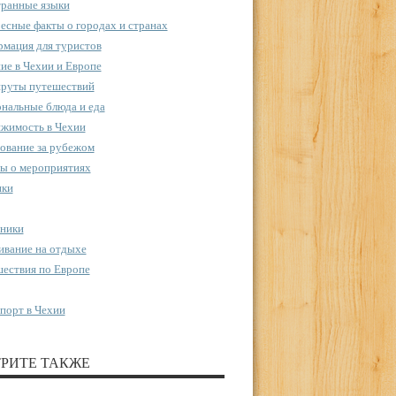
ранные языки
есные факты о городах и странах
мация для туристов
ие в Чехии и Европе
руты путешествий
нальные блюда и еда
жимость в Чехии
ование за рубежом
ы о мероприятиях
пки
ники
вание на отдыхе
ествия по Европе
порт в Чехии
РИТЕ ТАКЖЕ