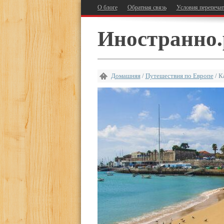
О блоге
Обратная связь
Условия перепеча
Иностранно.
Домашняя
/
Путешествия по Европе
/
К