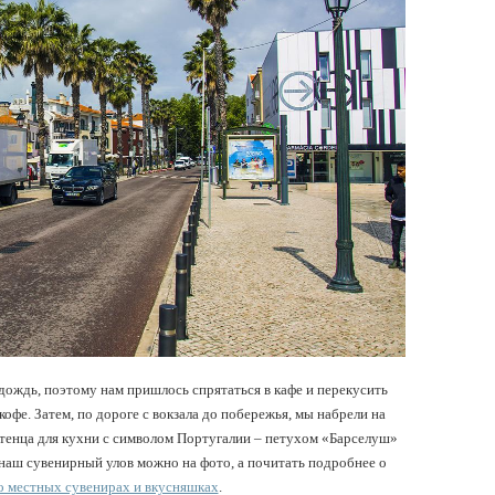
дождь, поэтому нам пришлось спрятаться в кафе и перекусить
фе. Затем, по дороге с вокзала до побережья, мы набрели на
тенца для кухни с символом Португалии – петухом «Барселуш»
 наш сувенирный улов можно на фото, а почитать подробнее о
 о местных сувенирах и вкусняшках
.