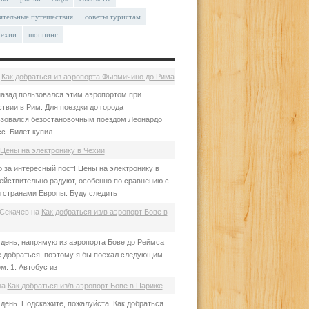
ятельные путешествия
советы туристам
чехии
шоппинг
а
Как добраться из аэропорта Фьюмичино до Рима
азад пользовался этим аэропортом при
твии в Рим. Для поездки до города
зовался безостановочным поездом Леонардо
с. Билет купил
Цены на электронику в Чехии
 за интересный пост! Цены на электронику в
ействительно радуют, особенно по сравнению с
 странами Европы. Буду следить
Секачев
на
Как добраться из/в аэропорт Бове в
день, напрямую из аэропорта Бове до Реймса
е добраться, поэтому я бы поехал следующим
м. 1. Автобус из
на
Как добраться из/в аэропорт Бове в Париже
день. Подскажите, пожалуйста. Как добраться