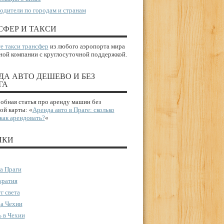
одители по городам и странам
СФЕР И ТАКСИ
е такси трансфер
из любого аэропорта мира
ной компании с круглосуточной поддержкой.
ДА АВТО ДЕШЕВО И БЕЗ
ГА
бная статья про аренду машин без
ой карты: «
Аренда авто в Праге: сколько
 как арендовать?
«
ИКИ
а Праги
ратия
г света
а Чехии
 в Чехии