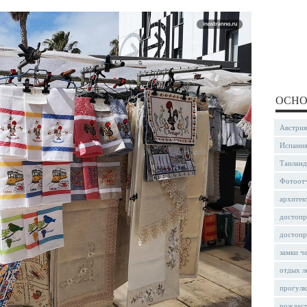
ОСНО
Австрия
Испани
Таиланд
Фотоот
архитек
достопр
достопр
замки ч
отдых л
прогулк
рождес