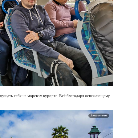
щущать себя на морском курорте. Всё благодаря освежающему