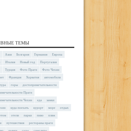
ВНЫЕ ТЕМЫ
Азия
Болгария
Германия
Европа
я
Италия
Новый год
Португалия
Турция
Фото Праги
Фото Чехии
чет
Франция
Хорватия
автомобили
тура
горы
достопримечательности
имечательности Праги
имечательности Чехии
еда
замки
ехии
куда поехать
курорт
море
отдых
етом
отели
парки
пиво
пляж
и
путешествия
рестораны праги
тво
рынки
сады
самолеты