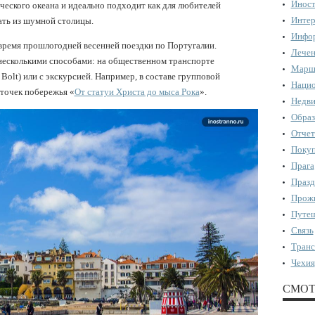
Иност
еского океана и идеально подходит как для любителей
Интер
ать из шумной столицы.
Инфор
время прошлогодней весенней поездки по Португалии.
Лечен
несколькими способами: на общественном транспорте
Марш
 Bolt) или с экскурсией. Например, в составе групповой
Нацио
точек побережья «
От статуи Христа до мыса Рока
».
Недви
Образ
Отчет
Поку
Прага
Празд
Прожи
Путеш
Связь
Транс
Чехия
СМОТ