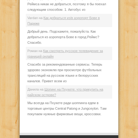
Реймса никак не добраться, поэтому я бы поехал
следующим способом. 1. Автобус из
Vardan
на
Как добраться из/в аэропорт Бове в
Париже
Добрый день. Подскажите, пожалуйста. Как
добраться из аэропорта Бове в город Реймс?
Спасибо.
Роман
на
Как смотреть русское телевидение за
границей онлайн
Спасибо за рекомендованные сервисы. Теперь
здорово экономлю при просмотре футбольных
трансляций на русском языке и белорусских
каналов. Привет всем из
Данила
на
Шопинг на Пхукете: что прикупить на
райском острове?
Мы всегда на Пхукете ради шоппинга едем в
торговые центры Central Patong и Jungceylon. Там
покупаем нужные фирмовые вещи, кроссовки.