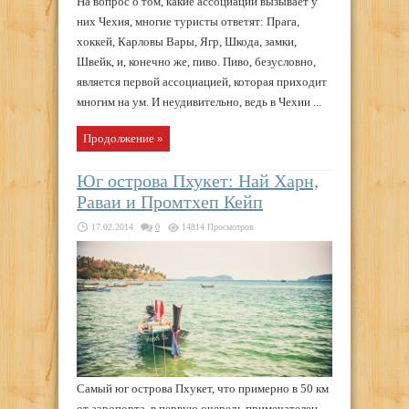
На вопрос о том, какие ассоциации вызывает у
них Чехия, многие туристы ответят: Прага,
хоккей, Карловы Вары, Ягр, Шкода, замки,
Швейк, и, конечно же, пиво. Пиво, безусловно,
является первой ассоциацией, которая приходит
многим на ум. И неудивительно, ведь в Чехии ...
Продолжение »
Юг острова Пхукет: Най Харн,
Раваи и Промтхеп Кейп
17.02.2014
0
14814 Просмотров
Самый юг острова Пхукет, что примерно в 50 км
от аэропорта, в первую очередь примечателен