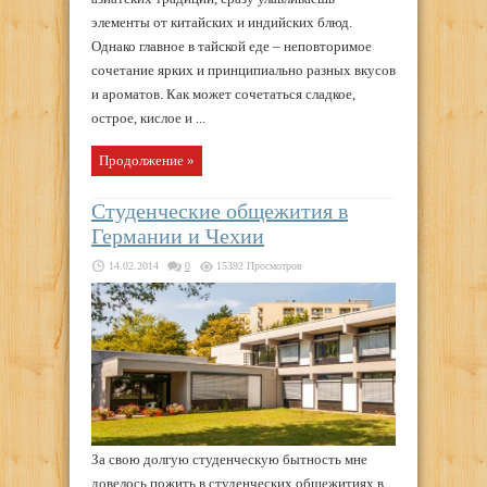
элементы от китайских и индийских блюд.
Однако главное в тайской еде – неповторимое
сочетание ярких и принципиально разных вкусов
и ароматов. Как может сочетаться сладкое,
острое, кислое и ...
Продолжение »
Студенческие общежития в
Германии и Чехии
14.02.2014
0
15392 Просмотров
За свою долгую студенческую бытность мне
довелось пожить в студенческих общежитиях в