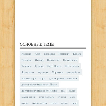
ОСНОВНЫЕ ТЕМЫ
Австрия
Азия
Болгария
Германия
Европа
Испания
Италия
Новый год
Португалия
Таиланд
Турция
Фото Праги
Фото Чехии
Фотоотчет
Франция
Хорватия
автомобили
архитектура
горы
достопримечательности
достопримечательности Праги
достопримечательности Чехии
еда
замки
замки чехии
куда поехать
курорт
море
отдых
отдых летом
отели
парки
пиво