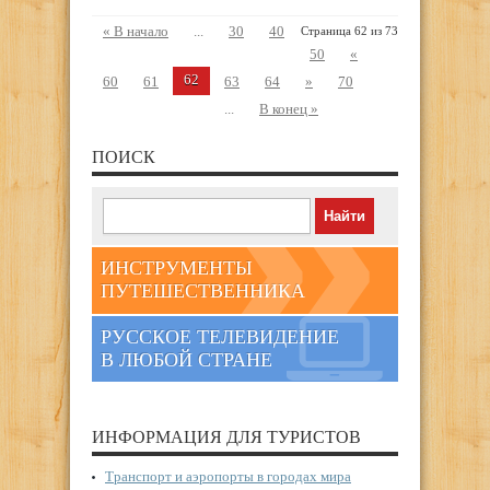
« В начало
...
30
40
Страница 62 из 73
50
«
62
60
61
63
64
»
70
...
В конец »
ПОИСК
ИНСТРУМЕНТЫ
ПУТЕШЕСТВЕННИКА
РУССКОЕ ТЕЛЕВИДЕНИЕ
В ЛЮБОЙ СТРАНЕ
ИНФОРМАЦИЯ ДЛЯ ТУРИСТОВ
Транспорт и аэропорты в городах мира