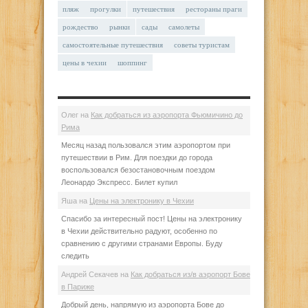
пляж
прогулки
путешествия
рестораны праги
рождество
рынки
сады
самолеты
самостоятельные путешествия
советы туристам
цены в чехии
шоппинг
Олег
на
Как добраться из аэропорта Фьюмичино до
Рима
Месяц назад пользовался этим аэропортом при
путешествии в Рим. Для поездки до города
воспользовался безостановочным поездом
Леонардо Экспресс. Билет купил
Яша
на
Цены на электронику в Чехии
Спасибо за интересный пост! Цены на электронику
в Чехии действительно радуют, особенно по
сравнению с другими странами Европы. Буду
следить
Андрей Секачев
на
Как добраться из/в аэропорт Бове
в Париже
Добрый день, напрямую из аэропорта Бове до