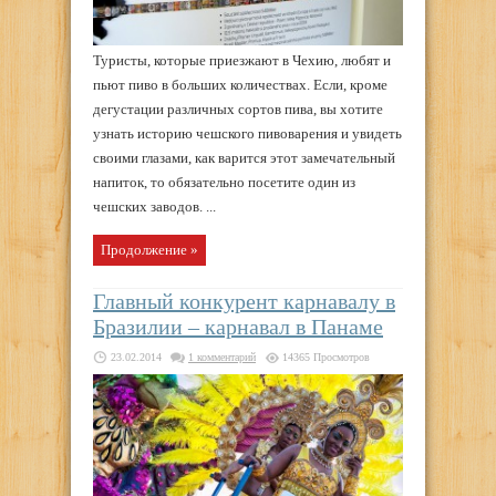
Туристы, которые приезжают в Чехию, любят и
пьют пиво в больших количествах. Если, кроме
дегустации различных сортов пива, вы хотите
узнать историю чешского пивоварения и увидеть
своими глазами, как варится этот замечательный
напиток, то обязательно посетите один из
чешских заводов. ...
Продолжение »
Главный конкурент карнавалу в
Бразилии – карнавал в Панаме
23.02.2014
1 комментарий
14365 Просмотров