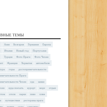
ВНЫЕ ТЕМЫ
Азия
Болгария
Германия
Европа
я
Италия
Новый год
Португалия
Турция
Фото Праги
Фото Чехии
чет
Франция
Хорватия
автомобили
тура
горы
достопримечательности
имечательности Праги
имечательности Чехии
еда
замки
ехии
куда поехать
курорт
море
отдых
етом
отели
парки
пиво
пляж
и
путешествия
рестораны праги
тво
рынки
сады
самолеты