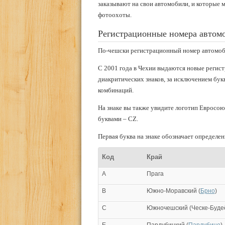
заказывают на свои автомобили, и которые м
фотоохоты.
Регистрационные номера автом
По-чешски регистрационный номер автомобил
С 2001 года в Чехии выдаются новые регист
диакритических знаков, за исключением букв
комбинаций.
На знаке вы также увидите логотип Евросою
буквами – CZ.
Первая буква на знаке обозначает определе
Код
Край
A
Прага
B
Южно-Моравский (
Брно
)
C
Южночешский (Ческе-Буде
E
Пардубицкий (
Пардубице
)