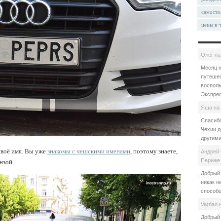
самосто
цены в 
Олег
н
Месяц н
путешес
восполь
Экспрес
Яша
на
Спасибо
Чехии д
другими
своё имя. Вы уже
знакомы с чешскими именами
, поэтому знаете,
Андрей 
Париже
нзой.
Добрый 
никак н
способо
Vardan
Добрый 