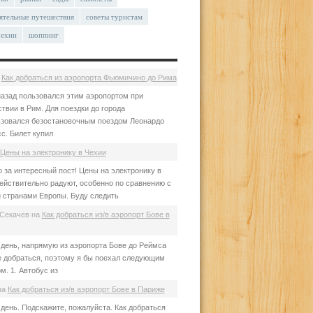
ятельные путешествия
советы туристам
чехии
шоппинг
а
Как добраться из аэропорта Фьюмичино до Рима
азад пользовался этим аэропортом при
твии в Рим. Для поездки до города
зовался безостановочным поездом Леонардо
с. Билет купил
Цены на электронику в Чехии
 за интересный пост! Цены на электронику в
ействительно радуют, особенно по сравнению с
 странами Европы. Буду следить
Секачев
на
Как добраться из/в аэропорт Бове в
день, напрямую из аэропорта Бове до Реймса
е добраться, поэтому я бы поехал следующим
м. 1. Автобус из
на
Как добраться из/в аэропорт Бове в Париже
день. Подскажите, пожалуйста. Как добраться