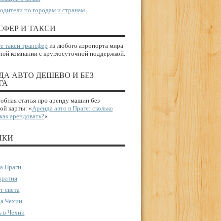
одители по городам и странам
СФЕР И ТАКСИ
е такси трансфер
из любого аэропорта мира
ной компании с круглосуточной поддержкой.
ДА АВТО ДЕШЕВО И БЕЗ
ГА
бная статья про аренду машин без
ой карты: «
Аренда авто в Праге: сколько
 как арендовать?
«
ИКИ
а Праги
ратия
г света
а Чехии
 в Чехии