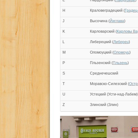
H
Краловеградецкий (
Градец
J
Высочина (
Йиглава
)
K
Карловарский (
Карловы В
L
Либерецкий (
Либерец
)
M
Оломоуцкий (
Оломоуц
)
P
Пльзенский (
Пльзень
)
S
Среднечешский
T
Моравско-Силезский (
Остр
U
Устецкий (Усти-над-Лабем)
Z
Злинский (Злин)