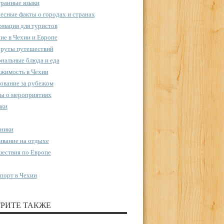
ранные языки
есные факты о городах и странах
мация для туристов
ие в Чехии и Европе
руты путешествий
нальные блюда и еда
жимость в Чехии
ование за рубежом
ы о мероприятиях
пки
ники
вание на отдыхе
ествия по Европе
порт в Чехии
РИТЕ ТАКЖЕ