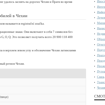
Иност
не удалось заснять на дорогах Чехии и Праги во время
Интер
Инфор
обилей в Чехии
Лечен
Марш
я называется registrační značka.
Нацио
рационные знаки. Они включают в себя 7 символов без
Недви
 G, O, Q. Это позволяет получить всего 20 900 118 400
Образ
Отчет
Поку
за в верхнем левом углу и обозначение Чехии латинскими
Прага
Празд
нный регион Чехии.
Прожи
Путеш
Связь
Транс
Чехия
СМОТ
ёвице)