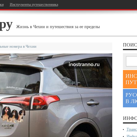
тки
Инструменты путешественника
ру
Жизнь в Чехии и путешествия за ее пределы
ПОИС
ьные номера в Чехии
ИНС
ПУТ
РУС
В Л
ИНФО
Транс
Инфор