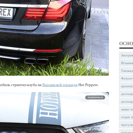
ОСНО
Австрия
Испани
Таиланд
Фотоот
мобиль стриптиз-клуба на
Вацлавской площади
Hot Peppers.
архитек
достопр
достопр
замки ч
отдых л
прогулк
рождес