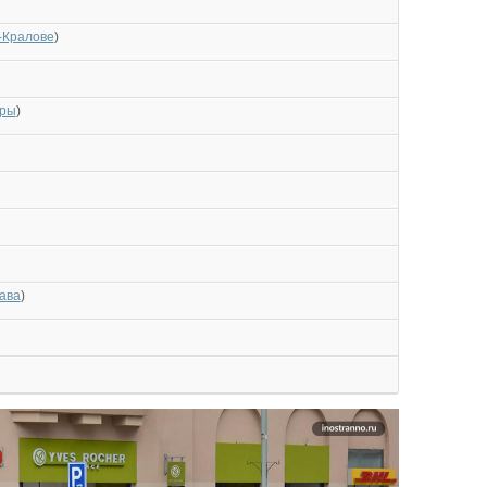
-Кралове
)
ары
)
ава
)