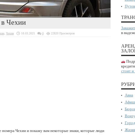
Путев
ТРАН
 в Чехии
Закажит
в надеж
хии
,
Чехия
18.03.2021
0
22820 Просмотров
АРЕН
ЗАЛО
Подро
кредитн
стоит и
РУБР
Авиа
Афиш
Бюрок
Вокру
Город
Жизнь
е номера Чехии и покажу вам некоторые знаки, которые люди