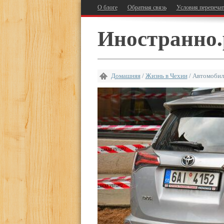
О блоге
Обратная связь
Условия перепеча
Иностранно.
Домашняя
/
Жизнь в Чехии
/
Автомобил