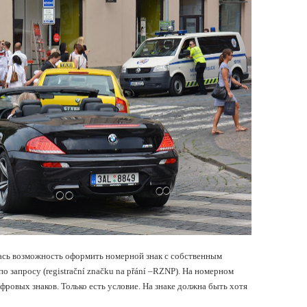
лась возможность оформить номерной знак с собственным
 по запросу (registrační značku na přání –RZNP). На номерном
ровых знаков. Только есть условие. На знаке должна быть хотя