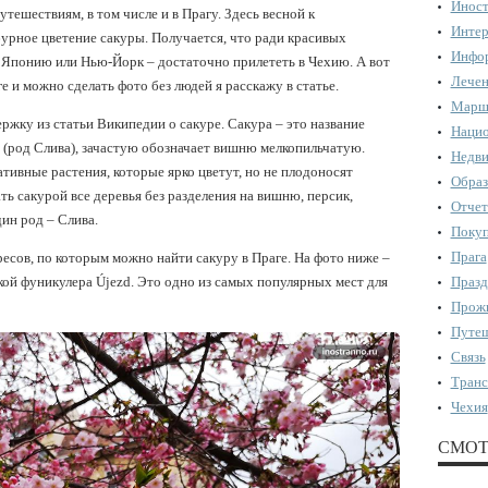
Иност
тешествиям, в том числе и в Прагу. Здесь весной к
Интер
бурное цветение сакуры. Получается, что ради красивых
Инфор
 Японию или Нью-Йорк – достаточно прилететь в Чехию. А вот
Лечен
е и можно сделать фото без людей я расскажу в статье.
Марш
жку из статьи Википедии о сакуре. Сакура – это название
Нацио
 (род Слива), зачастую обозначает вишню мелкопильчатую.
Недви
тивные растения, которые ярко цветут, но не плодоносят
Образ
ть сакурой все деревья без разделения на вишню, персик,
Отчет
дин род – Слива.
Поку
Прага
есов, по которым можно найти сакуру в Праге. На фото ниже –
ой фуникулера Újezd. Это одно из самых популярных мест для
Празд
Прожи
Путеш
Связь
Транс
Чехия
СМОТ