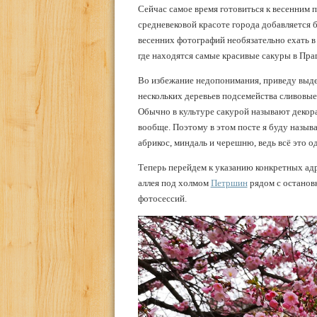
Сейчас самое время готовиться к весенним пу
средневековой красоте города добавляется 
весенних фотографий необязательно ехать в
где находятся самые красивые сакуры в Праг
Во избежание недопонимания, приведу выдер
нескольких деревьев подсемейства сливовые
Обычно в культуре сакурой называют декора
вообще. Поэтому в этом посте я буду называ
абрикос, миндаль и черешню, ведь всё это о
Теперь перейдем к указанию конкретных адр
аллея под холмом
Петршин
рядом с остановк
фотосессий.