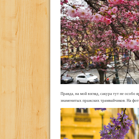
Правда, на мой взгляд, сакура тут не особо 
знаменитых пражских трамвайчиков. На фото