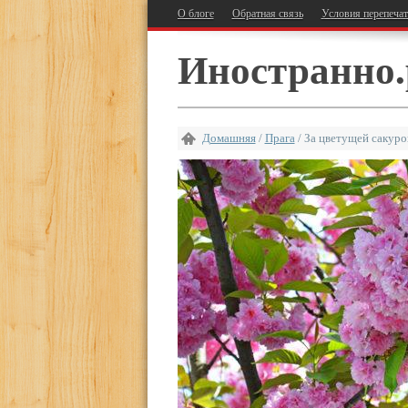
О блоге
Обратная связь
Условия перепеча
Иностранно.
Домашняя
/
Прага
/
За цветущей сакуро