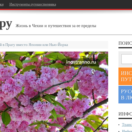
тки
Инструменты путешественника
ру
Жизнь в Чехии и путешествия за ее пределы
ПОИС
й в Прагу вместо Японии или Нью-Йорка
ИНС
ПУТ
РУС
В Л
ИНФО
Транс
Инфор