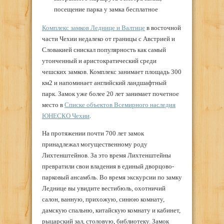
посещение парка у замка бесплатное
Комплекс замков Леднице и Валтице
в восточной
части Чехии недалеко от границы с Австрией и
Словакией снискал популярность как самый
утонченный и аристократический среди
чешских замков. Комплекс занимает площадь 300
км2 и напоминает английский ландшафтный
парк. Замок уже более 20 лет занимает почетное
место в
Списке объектов Всемирного наследия
ЮНЕСКО Чехии
.
На протяжении почти 700 лет замок
принадлежал могущественному роду
Лихтенштейнов. За это время Лихтенштейны
превратили свои владения в единый дворцово-
парковый ансамбль. Во время экскурсии по замку
Леднице вы увидите вестибюль, охотничий
салон, ванную, прихожую, синюю комнату,
дамскую спальню, китайскую комнату и кабинет,
рыцарский зал, столовую, библиотеку. Замок