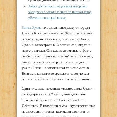
Также доступна однодневная авторская
экскурсия в замок Орлик и на пивной завод
«Велкопоповицкий козел»
Замок Орлик
находится неподалеку от города
Писек в Южночешском крае. Замок расположен
на мысе, вдающемся в водохранилище. Замок
Орлик был построен в 13 веке и неоднократно
перестраивался. Сначала из деревянного форта
он был перестроен в готический замок из камня,
затем – в замок в стиле ренессанс и позднее –
уже в 19 веке – в замок в неоготическом стиле.
Если вы располагаете временем, советую вам
попутно с этим замком посетить замок Звиков.
Один из самых известных жильцов замка Орлик –
фельдмаршал Карл Филипп, командующий
союзных войск в битве с Наполеоном I под
Лейпцигом. В коллекции замка – художественные
произведения, частная коллекция охотничьих