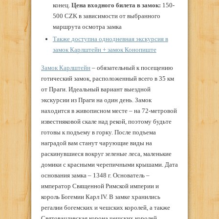
конец.
Цена входного билета в замок:
150-
500 CZK в зависимости от выбранного
маршрута осмотра замка
Также доступна однодневная экскурсия в
замок Карлштейн + замок Конопиште
Замок Карлштейн
– обязательный к посещению
готический замок, расположенный всего в 35 км
от Праги. Идеальный вариант выездной
экскурсии из Праги на один день. Замок
находится в живописном месте – на 72-метровой
известняковой скале над рекой, поэтому будьте
готовы к подъему в горку. После подъема
наградой вам станут чарующие виды на
раскинувшиеся вокруг зеленые леса, маленькие
домики с красными черепичными крышами. Дата
основания замка – 1348 г. Основатель –
император Священной Римской империи и
король Богемии
Карл IV
. В замке хранились
регалии богемских и чешских королей, а также
Святовацлавская корона чешских королей.