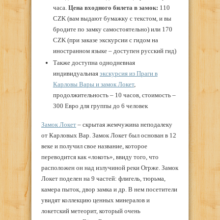
часа.
Цена входного билета в замок:
110
CZK (вам выдают бумажку с текстом, и вы
бродите по замку самостоятельно) или 170
CZK (при заказе экскурсии с гидом на
иностранном языке – доступен русский гид)
Также доступна однодневная
индивидуальная
экскурсия из Праги в
Карловы Вары и замок Локет
,
продолжительность – 10 часов, стоимость –
300 Евро для группы до 6 человек
Замок Локет
– скрытая жемчужина неподалеку
от Карловых Вар. Замок Локет был основан в 12
веке и получил свое название, которое
переводится как «локоть», ввиду того, что
расположен он над излучиной реки Огрже. Замок
Локет поделен на 9 частей: флигель, тюрьма,
камера пыток, двор замка и др. В нем посетители
увидят коллекцию ценных минералов и
локетский метеорит, который очень