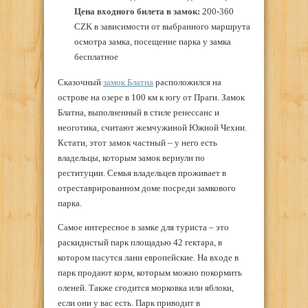
Цена входного билета в замок:
200-360
CZK в зависимости от выбранного маршрута
осмотра замка, посещение парка у замка
бесплатное
Сказочный
замок Блатна
расположился на
острове на озере в 100 км к югу от Праги. Замок
Блатна, выполненный в стиле ренессанс и
неоготика, считают жемчужиной Южной Чехии.
Кстати, этот замок частный – у него есть
владельцы, которым замок вернули по
реституции. Семья владельцев проживает в
отреставрированном доме посреди замкового
парка.
Самое интересное в замке для туриста – это
раскидистый парк площадью 42 гектара, в
котором пасутся лани европейские. На входе в
парк продают корм, которым можно покормить
оленей. Также сгодится морковка или яблоки,
если они у вас есть. Парк приводит в