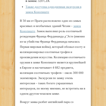
в замок:
320 CZK
Также доступна однодневная экскурсия в
замок Конопиште
В 50 км от Праги расположено одно из самых
красивых и необычных зданий Чехии –
замок
Конопиште
. Замок выполнял роль охотничьей
резиденции Франца Фердинанда д’Эсте (именно
из-за убийства Франца Фердинанда началась
Первая мировая война), который обожал охоту и
коллекционировал охотничьи трофеи и
произведения искусства. Коллекция охотничьего
оружия в замке Конопиште является крупнейшей
в Европе и насчитывает 4 682 предмета,
коллекция охотничьих трофеев – около 300 000
экземпляров. Экскурсия по замку очень
интересная – таких богато украшенных
интерьеров, по моему мнению, не встретить ни в
одном другом чешском замке.
Вокруг замка разбит английский парк со