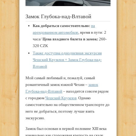
Замок Глубока-над-Влтавой
Как добраться самостоятельно:
на
арендованном автомобиле
, время в пути: 2
часа/
Цена входного билета в замок:
260-
320 CZK
Также доступна однодневная экскурсия
Чешский Крумлов + Замок Глубока-над-
Влтавой
Мой самый любимый и, пожалуй, самый
романтичный замок южной Чехии –
замок
Глубока-над-Влтавой
– находится совсем рядом
с городком
Чешский Крумлов
. Однако
самостоятельно на общественном транспорте до
него не добраться, поэтому лучше взять
экскурсию.
Замок был основан в первой половине XIII века
изначально как сторожевая крепость на скале