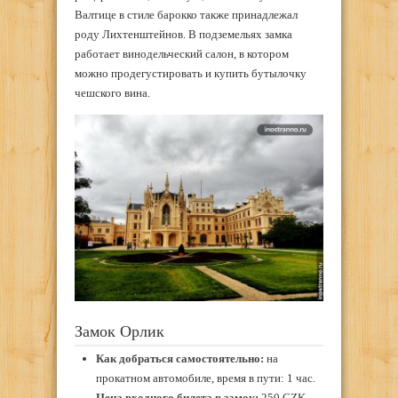
Валтице в стиле барокко также принадлежал
роду Лихтенштейнов. В подземельях замка
работает винодельческий салон, в котором
можно продегустировать и купить бутылочку
чешского вина.
Замок Орлик
Как добраться самостоятельно:
на
прокатном автомобиле, время в пути: 1 час.
Цена входного билета в замок:
250 CZK