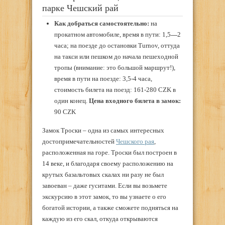
парке Чешский рай
Как добраться самостоятельно:
на
прокатном автомобиле, время в пути: 1,5
—
2
часа; на поезде до остановки Turnov, оттуда
на такси или пешком до начала пешеходной
тропы (внимание: это большой маршрут!),
время в пути на поезде: 3,5-4 часа,
стоимость билета на поезд: 161-280 CZK в
один конец.
Цена входного билета в замок:
90 CZK
Замок Троски – одна из самых интересных
достопримечательностей
Чешского рая
,
расположенная на горе. Троски был построен в
14 веке, и благодаря своему расположению на
крутых базальтовых скалах ни разу не был
завоеван – даже гуситами. Если вы возьмете
экскурсию в этот замок, то вы узнаете о его
богатой истории, а также сможете подняться на
каждую из его скал, откуда открываются