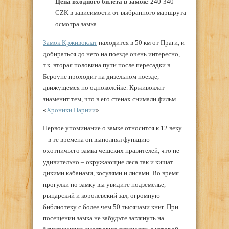
Цена входного билета в замок:
240-340
CZK в зависимости от выбранного маршрута
осмотра замка
Замок Крживоклат
находится в 50 км от Праги, и
добираться до него на поезде очень интересно,
т.к. вторая половина пути после пересадки в
Бероуне проходит на дизельном поезде,
движущемся по одноколейке. Крживоклат
знаменит тем, что в его стенах снимали фильм
«
Хроники Нарнии
».
Первое упоминание о замке относится к 12 веку
– в те времена он выполнял функцию
охотничьего замка чешских правителей, что не
удивительно – окружающие леса так и кишат
дикими кабанами, косулями и лисами. Во время
прогулки по замку вы увидите подземелье,
рыцарский и королевский зал, огромную
библиотеку с более чем 50 тысячами книг. При
посещении замка не забудьте заглянуть на