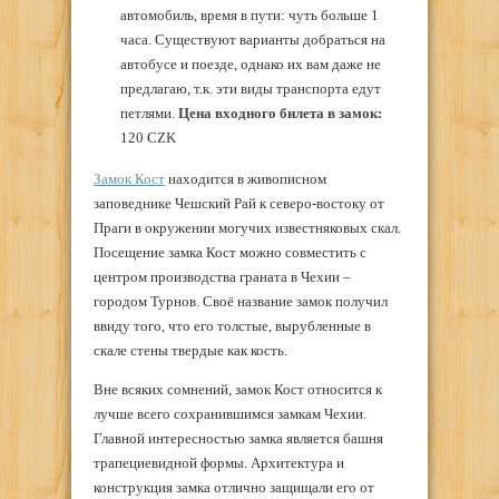
автомобиль, время в пути: чуть больше 1
часа. Существуют варианты добраться на
автобусе и поезде, однако их вам даже не
предлагаю, т.к. эти виды транспорта едут
петлями.
Цена входного билета в замок:
120 CZK
Замок Кост
находится в живописном
заповеднике Чешский Рай к северо-востоку от
Праги в окружении могучих известняковых скал.
Посещение замка Кост можно совместить с
центром производства граната в Чехии –
городом Турнов. Своё название замок получил
ввиду того, что его толстые, вырубленные в
скале стены твердые как кость.
Вне всяких сомнений, замок Кост относится к
лучше всего сохранившимся замкам Чехии.
Главной интересностью замка является башня
трапециевидной формы. Архитектура и
конструкция замка отлично защищали его от