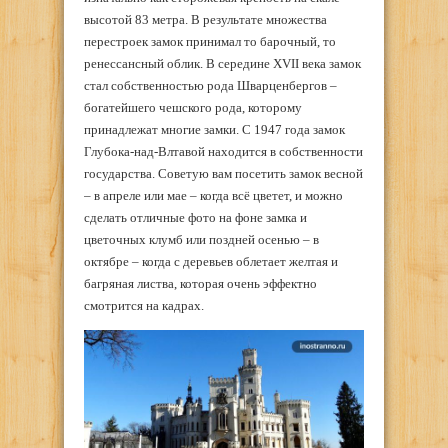
высотой 83 метра. В результате множества
перестроек замок принимал то барочный, то
ренессансный облик. В середине XVII века замок
стал собственностью рода Шварценбергов –
богатейшего чешского рода, которому
принадлежат многие замки. С 1947 года замок
Глубока-над-Влтавой находится в собственности
государства. Советую вам посетить замок весной
– в апреле или мае – когда всё цветет, и можно
сделать отличные фото на фоне замка и
цветочных клумб или поздней осенью – в
октябре – когда с деревьев облетает желтая и
багряная листва, которая очень эффектно
смотрится на кадрах.