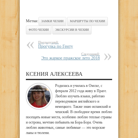
Метки:
ЗАМКИ ЧЕХИИ
МАРШРУТЫ ПО ЧЕХИИ
ФОТО ЧЕХИИ
ЭКСКУРСИИ В ЧЕХИИ
Предыдущий:
Прогулка по Генту
Следующий:
Это жаркое пражское лето 2018
КСЕНИЯ АЛЕКСЕЕВА
Родилась и училась в Омске, с
февраля 2012 года живу в Праге.
Люблю изучать языки, работаю
переводчиком английского и
немецкого. Также знаю испанский и
чешский. В свободное время люблю
посещать новые места, особенно люблю теплые страны
и острова, мечтаю побывать на Бора-Бора. Очень
люблю животных, самые любимые — это морские
львы и тюлени.