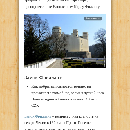
трофеев и подарки личного характера,
преподнесенные Наполеоном Карлу Филиппу.
Замок Фридлант
Как добраться самостоятельно:
на
прокатном автомобиле, время в пути: 2 часа.
Цена входного билета в замок:
230-260
CZK
Замок Фридлант
– неприступная крепость на
севере Чехии в 130 км от Праги. Посещение
замка можно совместить с осмотром города