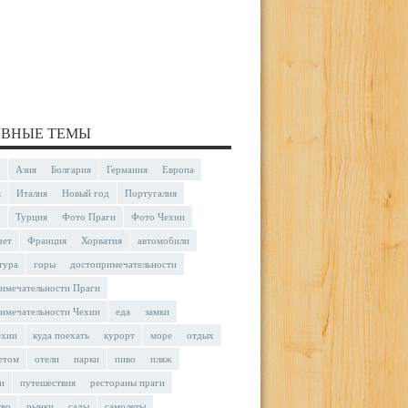
ВНЫЕ ТЕМЫ
Азия
Болгария
Германия
Европа
я
Италия
Новый год
Португалия
Турция
Фото Праги
Фото Чехии
чет
Франция
Хорватия
автомобили
тура
горы
достопримечательности
имечательности Праги
имечательности Чехии
еда
замки
ехии
куда поехать
курорт
море
отдых
етом
отели
парки
пиво
пляж
и
путешествия
рестораны праги
тво
рынки
сады
самолеты