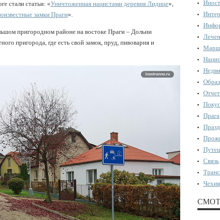
Иност
е стали статьи: «
Уничтоженная нацистами деревня Лидице
»,
Интер
оизвестные замки Праги
».
Инфор
льшом пригородном районе на востоке Праги – Дольни
Лечен
го пригорода, где есть свой замок, пруд, пивоварня и
Марш
Нацио
Недви
Образ
Отчет
Поку
Прага
Празд
Прожи
Путеш
Связь
Транс
Чехия
СМОТ