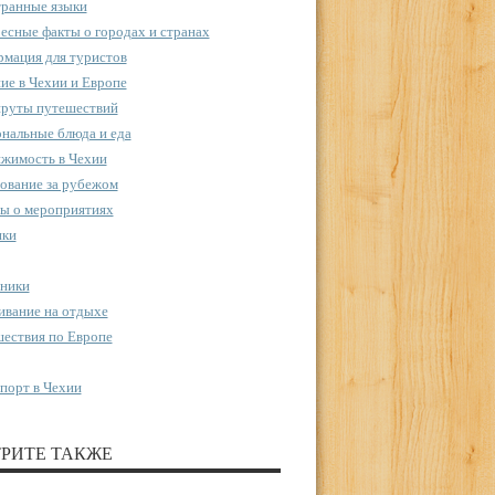
ранные языки
есные факты о городах и странах
мация для туристов
ие в Чехии и Европе
руты путешествий
нальные блюда и еда
жимость в Чехии
ование за рубежом
ы о мероприятиях
пки
ники
вание на отдыхе
ествия по Европе
порт в Чехии
РИТЕ ТАКЖЕ