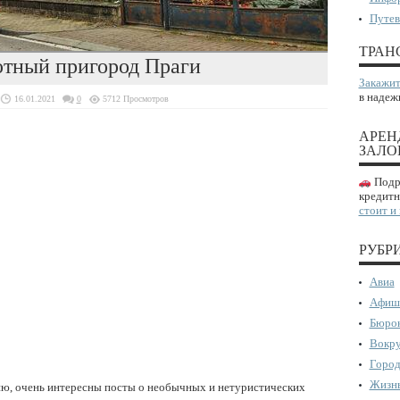
Путев
ТРАН
ютный пригород Праги
Закажит
в надеж
16.01.2021
0
5712 Просмотров
АРЕН
ЗАЛО
Подро
кредитн
стоит и
РУБР
Авиа
Афиш
Бюрок
Вокру
Город
Жизнь
ю, очень интересны посты о необычных и нетуристических