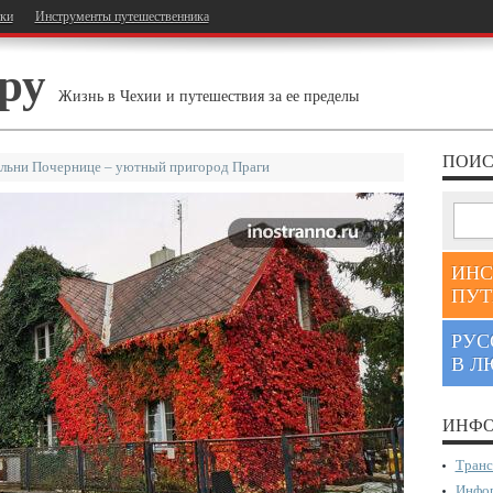
тки
Инструменты путешественника
ру
Жизнь в Чехии и путешествия за ее пределы
ПОИС
льни Почернице – уютный пригород Праги
ИНС
ПУТ
РУС
В Л
ИНФО
Транс
Инфор