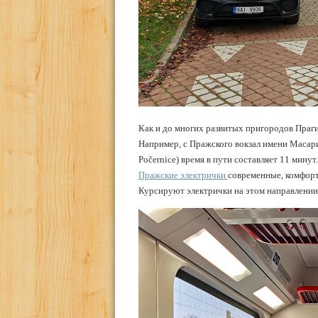
Как и до многих развитых пригородов Праги
Например, с Пражского вокзал имени Масари
Počernice) время в пути составляет 11 минут
Пражские электрички
современные, комфорт
Курсируют электрички на этом направлении