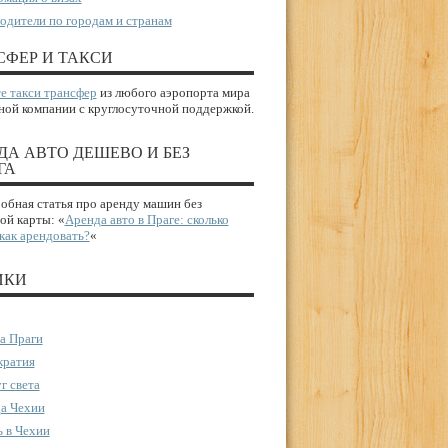
одители по городам и странам
СФЕР И ТАКСИ
е такси трансфер
из любого аэропорта мира
ной компании с круглосуточной поддержкой.
ДА АВТО ДЕШЕВО И БЕЗ
ГА
бная статья про аренду машин без
ой карты: «
Аренда авто в Праге: сколько
 как арендовать?
«
ИКИ
а Праги
ратия
г света
а Чехии
 в Чехии