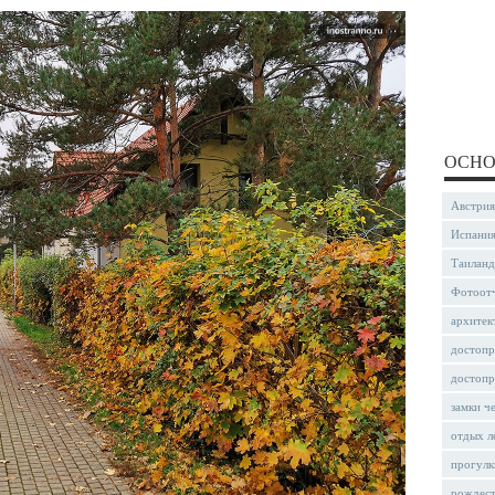
ОСНО
Австрия
Испани
Таиланд
Фотоот
архитек
достопр
достопр
замки ч
отдых л
прогулк
рождес