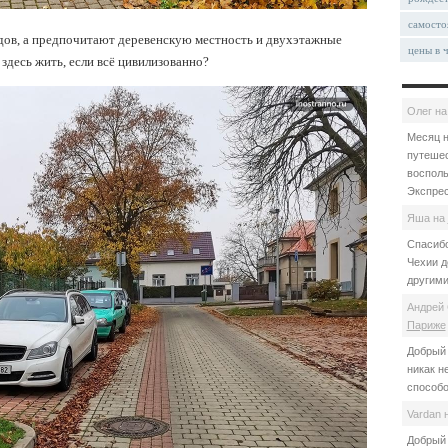
самосто
одов, а предпочитают деревенскую местность и двухэтажные
цены в 
здесь жить, если всё цивилизованно?
Олег
н
Месяц н
путешес
восполь
Экспрес
Яша
на
Спасибо
Чехии д
другими
Андрей 
Париже
Добрый 
никак н
способо
Vardan
Добрый 