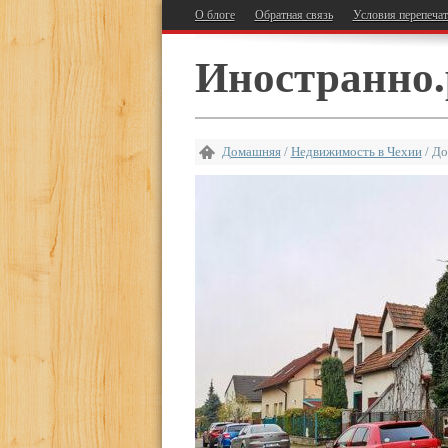
О блоге
Обратная связь
Условия перепеча
Иностранно.
Домашняя
/
Недвижимость в Чехии
/
До