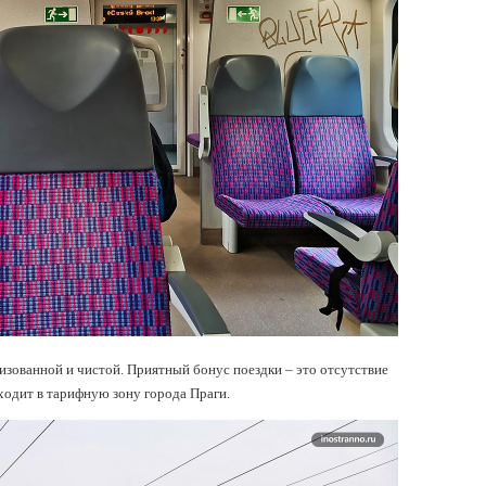
зованной и чистой. Приятный бонус поездки – это отсутствие
входит в тарифную зону города Праги.