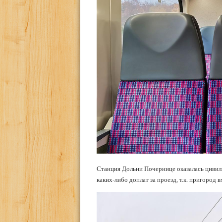
Станция Дольни Почернице оказалась цивили
каких-либо доплат за проезд, т.к. пригород 