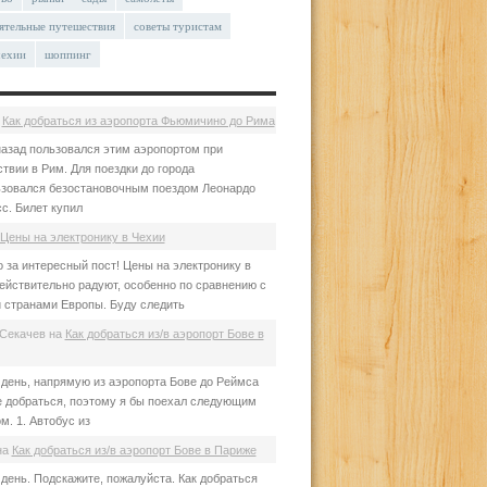
ятельные путешествия
советы туристам
чехии
шоппинг
а
Как добраться из аэропорта Фьюмичино до Рима
азад пользовался этим аэропортом при
твии в Рим. Для поездки до города
зовался безостановочным поездом Леонардо
с. Билет купил
Цены на электронику в Чехии
 за интересный пост! Цены на электронику в
ействительно радуют, особенно по сравнению с
 странами Европы. Буду следить
Секачев
на
Как добраться из/в аэропорт Бове в
день, напрямую из аэропорта Бове до Реймса
е добраться, поэтому я бы поехал следующим
м. 1. Автобус из
на
Как добраться из/в аэропорт Бове в Париже
день. Подскажите, пожалуйста. Как добраться