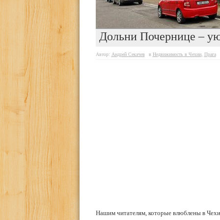
Дольни Почернице – у
Автор:
Андрей Секачев
в
Недвижимость в Чехии
,
Прага
Нашим читателям, которые влюблены в Чехи