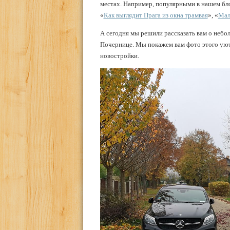
местах. Например, популярными в нашем блог
«
Как выглядит Прага из окна трамвая
», «
Мал
А сегодня мы решили рассказать вам о небо
Почернице. Мы покажем вам фото этого уютно
новостройки.