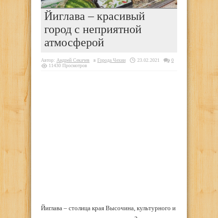
Йиглава – красивый
город с неприятной
атмосферой
Автор:
Андрей Секачев
в
Города Чехии
23.02.2021
0
11430 Просмотров
Йиглава – столица края Высочина, культурного и