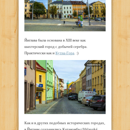
Йиглава была основана в XIII веке как
шахтерский город с добычей серебра.
Практически как и
Кутна-Гора
. :)
Как и в других подобных исторических городах,
в Йиглаве сохранились Катакомбы (Jihlavské