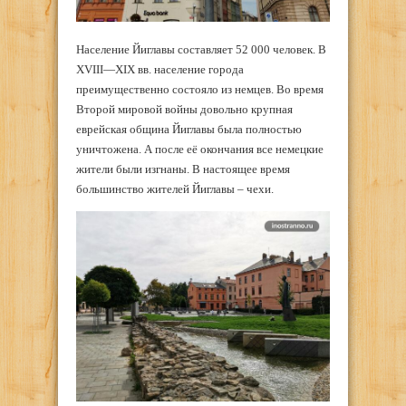
Население Йиглавы составляет 52 000 человек. В
XVIII—XIX вв. население города
преимущественно состояло из немцев. Во время
Второй мировой войны довольно крупная
еврейская община Йиглавы была полностью
уничтожена. А после её окончания все немецкие
жители были изгнаны. В настоящее время
большинство жителей Йиглавы – чехи.