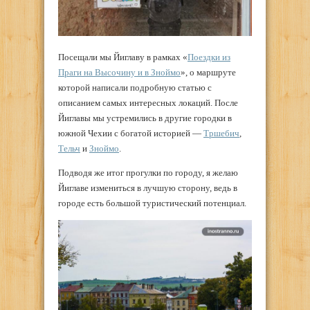
Посещали мы Йиглаву в рамках «
Поездки из
Праги на Высочину и в Зноймо
», о маршруте
которой написали подробную статью с
описанием самых интересных локаций. После
Йиглавы мы устремились в другие городки в
южной Чехии с богатой историей —
Тршебич
,
Тельч
и
Зноймо
.
Подводя же итог прогулки по городу, я желаю
Йиглаве измениться в лучшую сторону, ведь в
городе есть большой туристический потенциал.