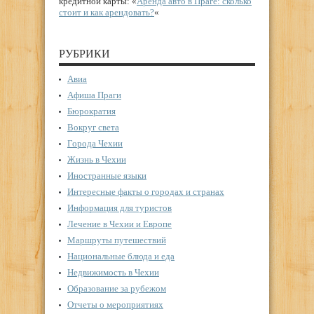
кредитной карты: «
Аренда авто в Праге: сколько
стоит и как арендовать?
«
РУБРИКИ
Авиа
Афиша Праги
Бюрократия
Вокруг света
Города Чехии
Жизнь в Чехии
Иностранные языки
Интересные факты о городах и странах
Информация для туристов
Лечение в Чехии и Европе
Маршруты путешествий
Национальные блюда и еда
Недвижимость в Чехии
Образование за рубежом
Отчеты о мероприятиях