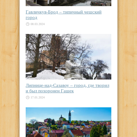
Гавличкув-Брод – типичный чешский
город
08.03.2024
Липнице-над-Сазавоу – город, где творил
и был похоронен Гашек
17.01.2024