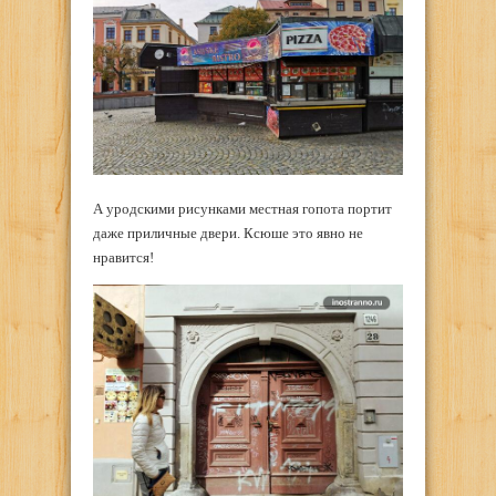
А уродскими рисунками местная гопота портит
даже приличные двери. Ксюше это явно не
нравится!