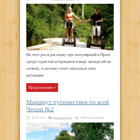
На этот раз я расскажу про популярный в Праге
среди туристов аттракцион в виде экскурсий на
сегвеях, и почему стоит опасаться этих
штуковин.
Продолжение »
Маршрут путешествия по всей
Чехии №2
30.09.2014
комментария 4
16385 Просмотров