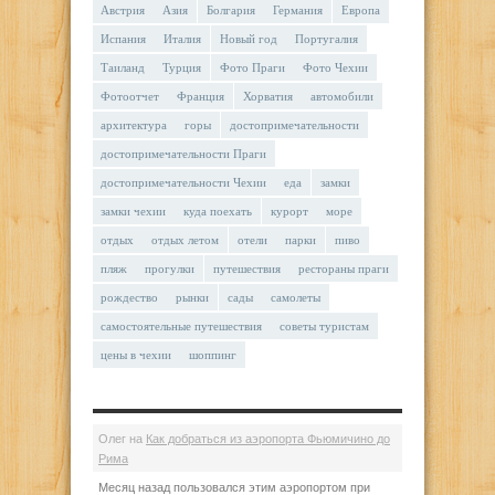
Австрия
Азия
Болгария
Германия
Европа
Испания
Италия
Новый год
Португалия
Таиланд
Турция
Фото Праги
Фото Чехии
Фотоотчет
Франция
Хорватия
автомобили
архитектура
горы
достопримечательности
достопримечательности Праги
достопримечательности Чехии
еда
замки
замки чехии
куда поехать
курорт
море
отдых
отдых летом
отели
парки
пиво
пляж
прогулки
путешествия
рестораны праги
рождество
рынки
сады
самолеты
самостоятельные путешествия
советы туристам
цены в чехии
шоппинг
Олег
на
Как добраться из аэропорта Фьюмичино до
Рима
Месяц назад пользовался этим аэропортом при