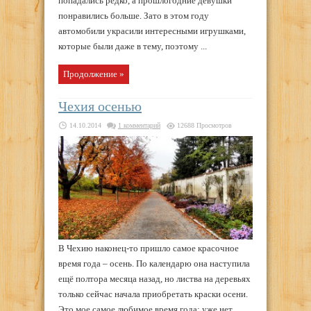
попадались редко, а прошлогодние девушки
понравились больше. Зато в этом году
автомобили украсили интересными игрушками,
которые были даже в тему, поэтому ...
Продолжение »
Чехия осенью
14.10.2014
1 комментарий
12688 Просмотров
В Чехию наконец-то пришло самое красочное
время года – осень. По календарю она наступила
ещё полтора месяца назад, но листва на деревьях
только сейчас начала приобретать краски осени.
Это мое самое любимое время года: уже нет