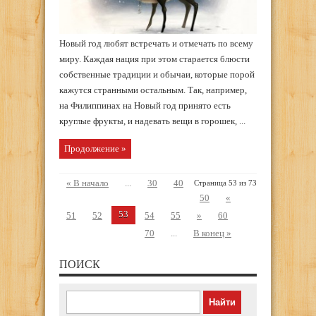
Новый год любят встречать и отмечать по всему
миру. Каждая нация при этом старается блюсти
собственные традиции и обычаи, которые порой
кажутся странными остальным. Так, например,
на Филиппинах на Новый год принято есть
круглые фрукты, и надевать вещи в горошек, ...
Продолжение »
« В начало
...
30
40
Страница 53 из 73
50
«
53
51
52
54
55
»
60
70
...
В конец »
ПОИСК