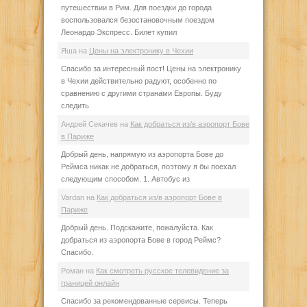
путешествии в Рим. Для поездки до города
воспользовался безостановочным поездом
Леонардо Экспресс. Билет купил
Яша
на
Цены на электронику в Чехии
Спасибо за интересный пост! Цены на электронику
в Чехии действительно радуют, особенно по
сравнению с другими странами Европы. Буду
следить
Андрей Секачев
на
Как добраться из/в аэропорт Бове
в Париже
Добрый день, напрямую из аэропорта Бове до
Реймса никак не добраться, поэтому я бы поехал
следующим способом. 1. Автобус из
Vardan
на
Как добраться из/в аэропорт Бове в
Париже
Добрый день. Подскажите, пожалуйста. Как
добраться из аэропорта Бове в город Реймс?
Спасибо.
Роман
на
Как смотреть русское телевидение за
границей онлайн
Спасибо за рекомендованные сервисы. Теперь