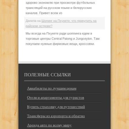
здорово экономлю при просмотре футбольных
трансляций на русском языке и белорусских
каналов. Привет всем из
Данила
на
Шопинг на Пхукете: что прикупить на
райском острове?
Мы всегда на Пхукете ради шоппинга едем в
торговые центры Central Patong и Jungceylon. Там
покупаем нужные фирмовые вещи, кроссовки.
ПОЛЕЗНЫЕ ССЫЛКИ
Авиабилеты по лучшим ценам
Отели и апартаменты для туристов
Купить страховку для путешествий
Трансферы из аэропорта и обратно
Аренда авто по всему миру