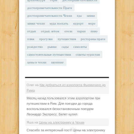
достопримечательности Праги
достопримечательности Чехии
еда
замки
замки чехии
куда поехать
курорт
море
отдых
отдых летом
отели
парки
пиво
пляж
прогулки
путешествия
рестораны праги
рождество
рынки
сады
самолеты
самостоятельные путешествия
советы туристам
цены в чехии
шоппинг
Олег
на
Как добраться из аэропорта Фьюмичино до
Рима
Месяц назад пользовался этим аэропортом при
путешествии в Рим. Для поездки до города
воспользовался безостановочным поездом
Леонардо Экспресс. Билет купил
Яша
на
Цены на электронику в Чехии
Спасибо за интересный пост! Цены на электронику