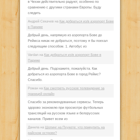
в Чехии действительно радуют, особенно по
сравнению с другими странами Европы. Буду
следить
Андрей Секачев
на
Как добраться из/в аэропорт Бове
в Париже
Добрый день, напрямую из аэропорта Бове до
Реймса никак не добраться, поэтому я бы поехал
следующим способом. 1. Автобус из
Vardan
на
Как добраться из/в аэропорт Бове в
Париже
Добрый день. Подскажите, пожалуйста. Как
добраться из аэропорта Бове в город Реймс?
Спасибо.
Роман
на
Как смотреть русское телевидение за
границей онлайн
Спасибо за рекомендованные сервисы. Теперь
здорово экономлю при просмотре футбольных
трансляций на русском языке и белорусских
каналов. Привет всем из
Данила
на
Шопинг на Пхукете: что прикупить на
райском острове?