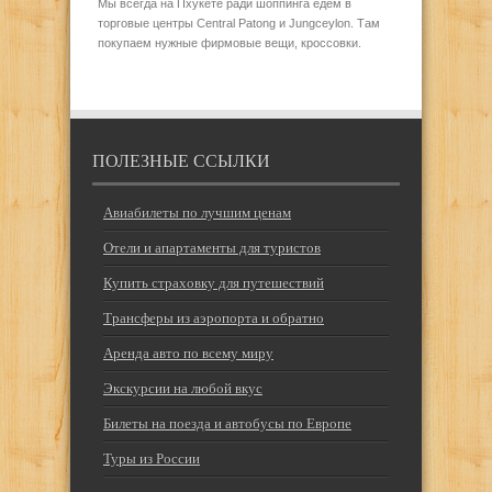
Мы всегда на Пхукете ради шоппинга едем в
торговые центры Central Patong и Jungceylon. Там
покупаем нужные фирмовые вещи, кроссовки.
ПОЛЕЗНЫЕ ССЫЛКИ
Авиабилеты по лучшим ценам
Отели и апартаменты для туристов
Купить страховку для путешествий
Трансферы из аэропорта и обратно
Аренда авто по всему миру
Экскурсии на любой вкус
Билеты на поезда и автобусы по Европе
Туры из России