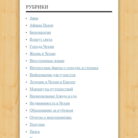
РУБРИКИ
Авиа
Афиша Праги
Бюрократия
Вокруг света
Города Чехии
Жизнь в Чехии
Иностранные языки
Интересные факты о городах и странах
Информация для туристов
Лечение в Чехии и Европе
Маршруты путешествий
Национальные блюда и еда
Недвижимость в Чехии
Образование за рубежом
Отчеты о мероприятиях
Покупки
Прага