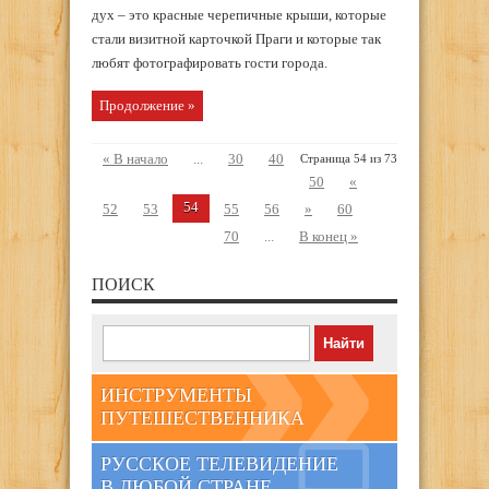
дух – это красные черепичные крыши, которые
стали визитной карточкой Праги и которые так
любят фотографировать гости города.
Продолжение »
« В начало
...
30
40
Страница 54 из 73
50
«
54
52
53
55
56
»
60
70
...
В конец »
ПОИСК
ИНСТРУМЕНТЫ
ПУТЕШЕСТВЕННИКА
РУССКОЕ ТЕЛЕВИДЕНИЕ
В ЛЮБОЙ СТРАНЕ