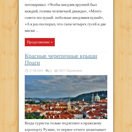
поговаривал: «Чтобы кнедлик крупней был
каждый, головы человечьей дважды», «Моего
совета послушай: побольше кнедликов кушай»,
«А я раз поспорил, что съем четырех гусей и две
миски ...
Продолжение »
Красные черепичные крыши
Праги
27.08.2014
0
29271 Просмотров
Когда туристы только подлетают к пражскому
аэропорту Рузине, то первое отчего захватывает