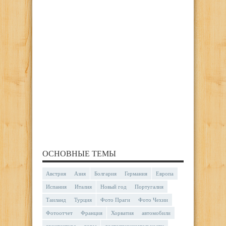
ОСНОВНЫЕ ТЕМЫ
Австрия
Азия
Болгария
Германия
Европа
Испания
Италия
Новый год
Португалия
Таиланд
Турция
Фото Праги
Фото Чехии
Фотоотчет
Франция
Хорватия
автомобили
архитектура
горы
достопримечательности