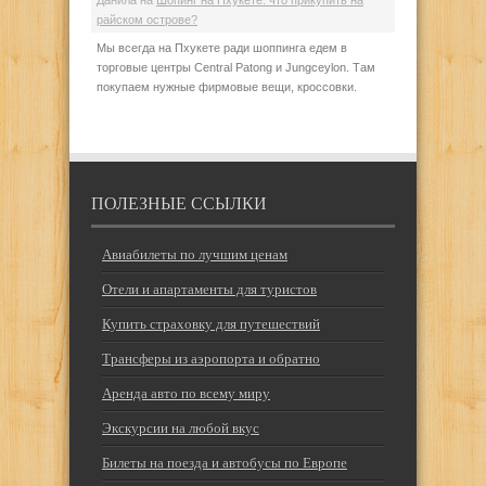
райском острове?
Мы всегда на Пхукете ради шоппинга едем в
торговые центры Central Patong и Jungceylon. Там
покупаем нужные фирмовые вещи, кроссовки.
ПОЛЕЗНЫЕ ССЫЛКИ
Авиабилеты по лучшим ценам
Отели и апартаменты для туристов
Купить страховку для путешествий
Трансферы из аэропорта и обратно
Аренда авто по всему миру
Экскурсии на любой вкус
Билеты на поезда и автобусы по Европе