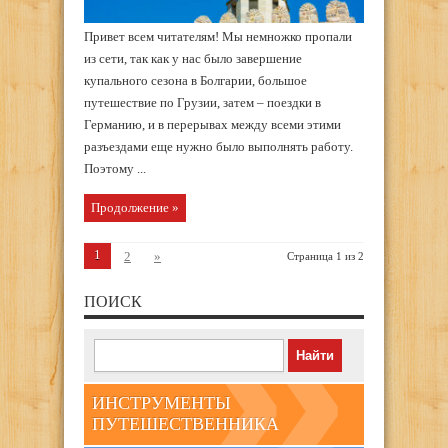
Привет всем читателям! Мы немножко пропали
из сети, так как у нас было завершение
купального сезона в Болгарии, большое
путешествие по Грузии, затем – поездки в
Германию, и в перерывах между всеми этими
разъездами еще нужно было выполнять работу.
Поэтому ...
Продолжение »
1
2
»
Страница 1 из 2
ПОИСК
ИНСТРУМЕНТЫ
ПУТЕШЕСТВЕННИКА