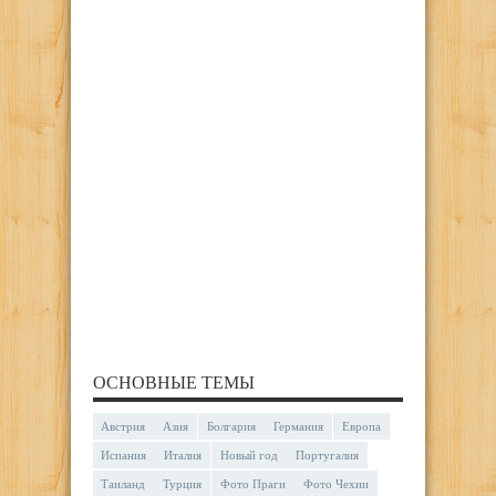
ОСНОВНЫЕ ТЕМЫ
Австрия
Азия
Болгария
Германия
Европа
Испания
Италия
Новый год
Португалия
Таиланд
Турция
Фото Праги
Фото Чехии