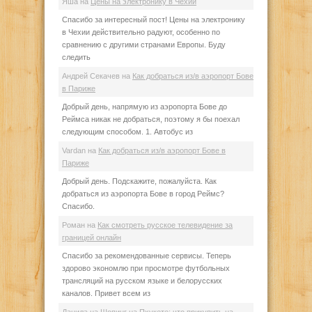
Яша
на
Цены на электронику в Чехии
Спасибо за интересный пост! Цены на электронику
в Чехии действительно радуют, особенно по
сравнению с другими странами Европы. Буду
следить
Андрей Секачев
на
Как добраться из/в аэропорт Бове
в Париже
Добрый день, напрямую из аэропорта Бове до
Реймса никак не добраться, поэтому я бы поехал
следующим способом. 1. Автобус из
Vardan
на
Как добраться из/в аэропорт Бове в
Париже
Добрый день. Подскажите, пожалуйста. Как
добраться из аэропорта Бове в город Реймс?
Спасибо.
Роман
на
Как смотреть русское телевидение за
границей онлайн
Спасибо за рекомендованные сервисы. Теперь
здорово экономлю при просмотре футбольных
трансляций на русском языке и белорусских
каналов. Привет всем из
Данила
на
Шопинг на Пхукете: что прикупить на