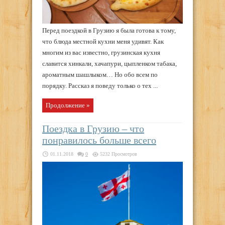
Перед поездкой в Грузию я была готова к тому,
что блюда местной кухни меня удивят. Как
многим из вас известно, грузинская кухня
славится хинкали, хачапури, цыпленком табака,
ароматным шашлыком… Но обо всем по
порядку. Рассказ я поведу только о тех ...
Продолжение »
Поездка в Грузию – что
понравилось больше всего
01.11.2018
0
5232 Просмотров