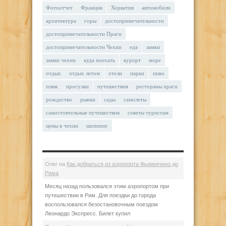
Фотоотчет
Франция
Хорватия
автомобили
архитектура
горы
достопримечательности
достопримечательности Праги
достопримечательности Чехии
еда
замки
замки чехии
куда поехать
курорт
море
отдых
отдых летом
отели
парки
пиво
пляж
прогулки
путешествия
рестораны праги
рождество
рынки
сады
самолеты
самостоятельные путешествия
советы туристам
цены в чехии
шоппинг
Олег
на
Как добраться из аэропорта Фьюмичино до
Рима
Месяц назад пользовался этим аэропортом при
путешествии в Рим. Для поездки до города
воспользовался безостановочным поездом
Леонардо Экспресс. Билет купил