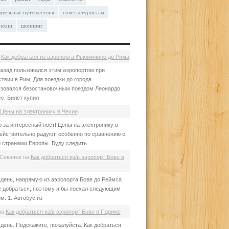
ятельные путешествия
советы туристам
чехии
шоппинг
а
Как добраться из аэропорта Фьюмичино до Рима
азад пользовался этим аэропортом при
твии в Рим. Для поездки до города
зовался безостановочным поездом Леонардо
с. Билет купил
Цены на электронику в Чехии
 за интересный пост! Цены на электронику в
ействительно радуют, особенно по сравнению с
 странами Европы. Буду следить
Секачев
на
Как добраться из/в аэропорт Бове в
день, напрямую из аэропорта Бове до Реймса
е добраться, поэтому я бы поехал следующим
м. 1. Автобус из
на
Как добраться из/в аэропорт Бове в Париже
день. Подскажите, пожалуйста. Как добраться