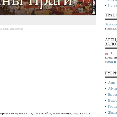
Путев
ТРАН
Закажит
в надеж
20893 Просмотров
АРЕН
ЗАЛО
Подро
кредитн
стоит и
РУБР
Авиа
Афиш
Бюрок
Вокру
Город
Жизнь
ворчество музыкантов, писателей и, естественно, художников.