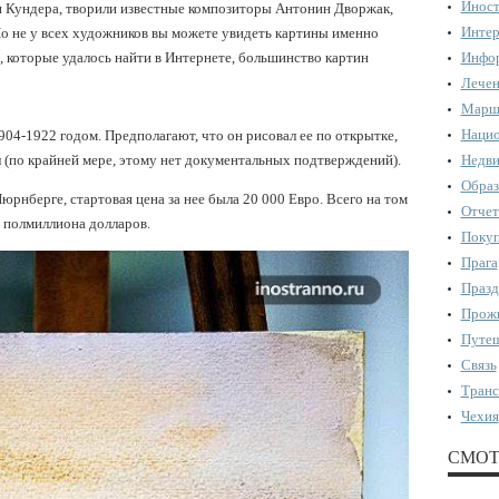
Иност
 и Кундера, творили известные композиторы Антонин Дворжак,
Интер
о не у всех художников вы можете увидеть картины именно
, которые удалось найти в Интернете, большинство картин
Инфор
Лечен
Марш
Нацио
904-1922 годом. Предполагают, что он рисовал ее по открытке,
ыл (по крайней мере, этому нет документальных подтверждений).
Недви
Образ
юрнберге, стартовая цена за нее была 20 000 Евро. Всего на том
Отчет
 полмиллиона долларов.
Поку
Прага
Празд
Прожи
Путеш
Связь
Транс
Чехия
СМОТ