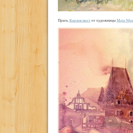
Прага,
Карлов мост
от художницы
Maja Wro