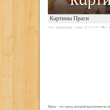
Картины Праги
Автор:
Андрей Секачев
в
Прага
16.10.2015
0
Прага – это город, который вдохновлял на т