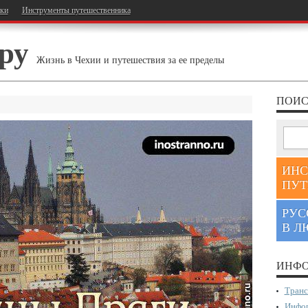
тки
Инструменты путешественника
ру
Жизнь в Чехии и путешествия за ее пределы
ПОИС
ИНС
ПУТ
РУС
В Л
ИНФО
Транс
Инфор