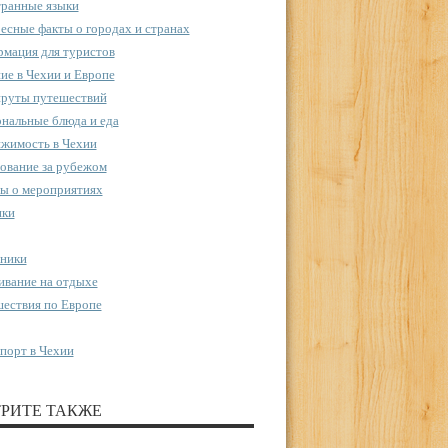
ранные языки
есные факты о городах и странах
мация для туристов
ие в Чехии и Европе
руты путешествий
нальные блюда и еда
жимость в Чехии
ование за рубежом
ы о мероприятиях
пки
ники
вание на отдыхе
ествия по Европе
порт в Чехии
РИТЕ ТАКЖЕ