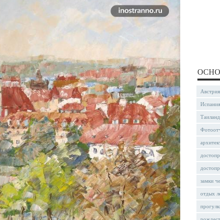
ОСНО
Австрия
Испани
Таиланд
Фотоот
архитек
достопр
достопр
замки ч
отдых л
прогулк
рождес