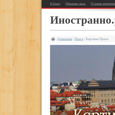
О блоге
Обратная связь
Условия перепеча
Иностранно.
Домашняя
/
Прага
/
Картины Праги