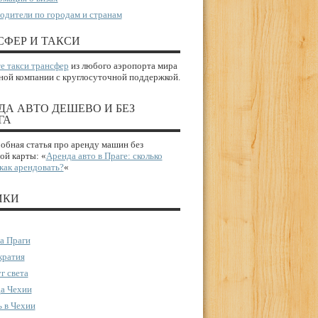
одители по городам и странам
СФЕР И ТАКСИ
е такси трансфер
из любого аэропорта мира
ной компании с круглосуточной поддержкой.
ДА АВТО ДЕШЕВО И БЕЗ
ГА
бная статья про аренду машин без
ой карты: «
Аренда авто в Праге: сколько
 как арендовать?
«
ИКИ
а Праги
ратия
г света
а Чехии
 в Чехии