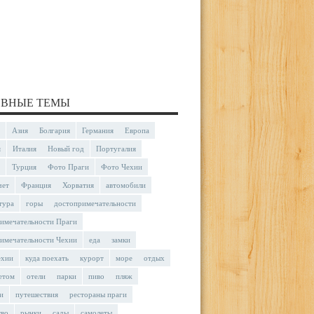
ВНЫЕ ТЕМЫ
Азия
Болгария
Германия
Европа
я
Италия
Новый год
Португалия
Турция
Фото Праги
Фото Чехии
чет
Франция
Хорватия
автомобили
тура
горы
достопримечательности
имечательности Праги
имечательности Чехии
еда
замки
ехии
куда поехать
курорт
море
отдых
етом
отели
парки
пиво
пляж
и
путешествия
рестораны праги
тво
рынки
сады
самолеты