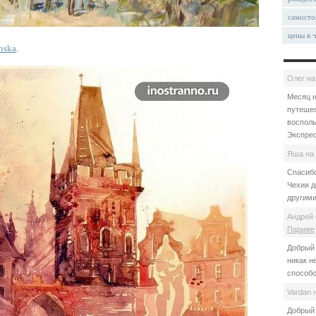
самосто
цены в 
nska
.
Олег
н
Месяц н
путешес
восполь
Экспрес
Яша
на
Спасибо
Чехии д
другими
Андрей 
Париже
Добрый 
никак н
способо
Vardan
Добрый 